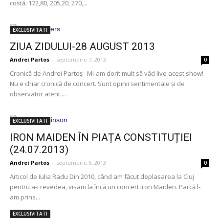
costă: 172,80, 205,20, 270,...
EXCLUSIVITATI
ZIUA ZIDULUI-28 AUGUST 2013
Andrei Partos
-
septembrie 7, 2013
0
Cronică de Andrei Partoş Mi-am dorit mult să văd live acest show!
Nu e chiar cronică de concert. Sunt opinii sentimentale şi de
observator atent....
EXCLUSIVITATI
IRON MAIDEN ÎN PIAȚA CONSTITUȚIEI
(24.07.2013)
Andrei Partos
-
septembrie 6, 2013
0
Articol de Iulia Radu Din 2010, când am făcut deplasarea la Cluj
pentru a-i revedea, visam la încă un concert Iron Maiden. Parcă l-
am prins...
EXCLUSIVITATI