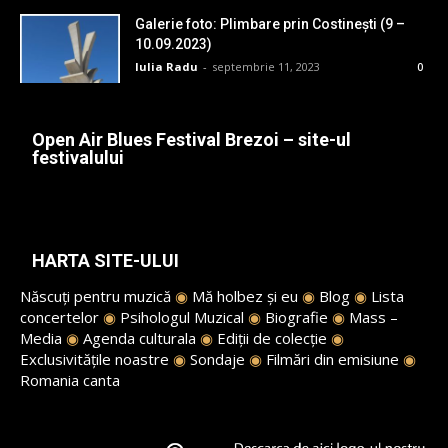
Galerie foto: Plimbare prin Costinești (9 –
10.09.2023)
Iulia Radu
-
septembrie 11, 2023
0
Open Air Blues Festival Brezoi – site-ul
festivalului
HARTA SITE-ULUI
Născuți pentru muzică
◉
Mă holbez și eu
◉
Blog
◉
Lista
concertelor
◉
Psihologul Muzical
◉
Biografie
◉
Mass –
Media
◉
Agenda culturala
◉
Ediții de colecție
◉
Exclusivitățile noastre
◉
Sondaje
◉
Filmări din emisiune
◉
Romania canta