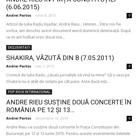
(6.06.2015)
Andrei Partos
-
iunie 8, 2015
0
Articol de Iulia Radu Așadar, Andre Rieu... Hmmm... Între noi fie
vorba, am deschis acest document word duminică dimineață. După
ce m-am holbat vreo două ore...
EXCLUSIVITATI
SHAKIRA, VĂZUTĂ DIN B (7.05.2011)
Andrei Partos
-
mai 7, 2015
0
Cronică de Iulia Radu „Lăsaţi jurnaliştii să vină la mine” Să o vezi pe
Shakira nu e atât de simplu pe cât pare. Asta dacă eşti...
POP ROCK INTERNAȚIONAL
ANDRE RIEU SUSŢINE DOUĂ CONCERTE ÎN
ROMÂNIA PE 12 ŞI 13...
Andrei Partos
-
decembrie 10, 2014
0
Andre Rieu va susţine două concerte în Piaţa Constituţiei din
Bucureşti, pe 12 şi 13 iunie 2015. Pentru aceste evenimente biletele