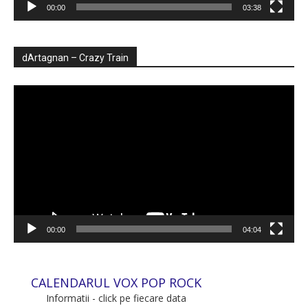
00:00
03:38
dArtagnan – Crazy Train
Player
video
00:00
04:04
CALENDARUL VOX POP ROCK
Informatii - click pe fiecare data