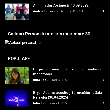
Amintiri din Costinesti (10.09.2023)
Andrei Partos
-
septembrie 11, 2023
3
Cadouri Personalizate prin imprimare 3D
POPULARE
Din jurnalul unui ninja (87): Binecuvântarea
monotoniei
Iulia Radu
-
mai 8, 2025
0
Bryan Adams, acustic și fermecător la Sala
Palatului (30.04.2025)
Iulia Radu
-
mai 1, 2025
0