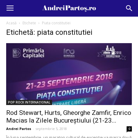
Acasă
Etichete
Piata constitutiei
Etichetă: piata constitutiei
POP ROCK INTERNAȚIONAL
Rod Stewart, Hurts, Gheorghe Zamfir, Enrico
Macias la Zilele Bucureștiului (21-23...
Andrei Partos
-
septembrie 5, 2018
0
În luna septembrie, un maraton cultural de excepție va marca două