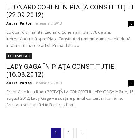
LEONARD COHEN ÎN PIAŢA CONSTITUŢIEI
(22.09.2012)
Andrei Partos
-
ianuarie 7, 2013
0
Cu doar o zi înainte, Leonard Cohen a împlinit 78 de ani.
Îndreptându-mă spre Piaţa Constituţiei rememoram primele două
întâlniri cu marele artist. Prima dată a...
EXCLUSIVITATI
LADY GAGA ÎN PIAŢA CONSTITUŢIEI
(16.08.2012)
Andrei Partos
-
ianuarie 7, 2013
0
Cronică de Iulia Radu PREFAŢĂ LA CONCERTUL LADY GAGA Mâine, 16
august 2012, Lady Gaga va susţine primul concert în România.
Artista a sosit astăzi în Bucureşti, iar...
1
2