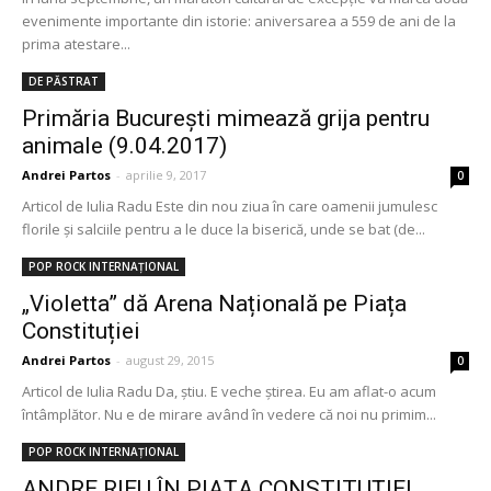
evenimente importante din istorie: aniversarea a 559 de ani de la
prima atestare...
DE PĂSTRAT
Primăria București mimează grija pentru
animale (9.04.2017)
Andrei Partos
-
aprilie 9, 2017
0
Articol de Iulia Radu Este din nou ziua în care oamenii jumulesc
florile și salciile pentru a le duce la biserică, unde se bat (de...
POP ROCK INTERNAȚIONAL
„Violetta” dă Arena Națională pe Piața
Constituției
Andrei Partos
-
august 29, 2015
0
Articol de Iulia Radu Da, știu. E veche știrea. Eu am aflat-o acum
întâmplător. Nu e de mirare având în vedere că noi nu primim...
POP ROCK INTERNAȚIONAL
ANDRE RIEU ÎN PIAȚA CONSTITUȚIEI