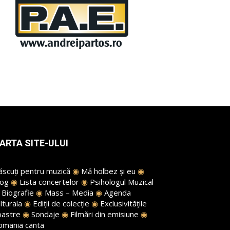
ARTA SITE-ULUI
ăscuți pentru muzică
◉
Mă holbez și eu
◉
log
◉
Lista concertelor
◉
Psihologul Muzical
◉
Biografie
◉
Mass – Media
◉
Agenda
lturala
◉
Ediții de colecție
◉
Exclusivitățile
oastre
◉
Sondaje
◉
Filmări din emisiune
◉
omania canta