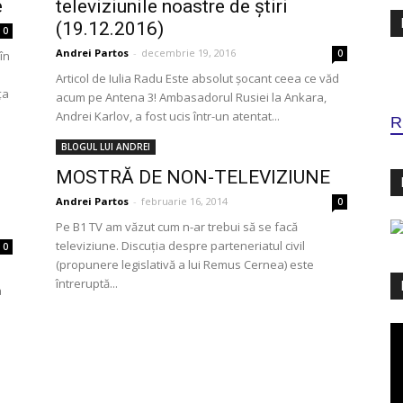
e
televiziunile noastre de știri
(19.12.2016)
0
Andrei Partos
-
decembrie 19, 2016
0
în
Articol de Iulia Radu Este absolut șocant ceea ce văd
ța
acum pe Antena 3! Ambasadorul Rusiei la Ankara,
Andrei Karlov, a fost ucis într-un atentat...
R
BLOGUL LUI ANDREI
MOSTRĂ DE NON-TELEVIZIUNE
Andrei Partos
-
februarie 16, 2014
0
Pe B1 TV am văzut cum n-ar trebui să se facă
televiziune. Discuţia despre parteneriatul civil
0
(propunere legislativă a lui Remus Cernea) este
întreruptă...
a
Pl
vi