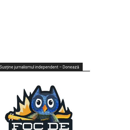
ondaje
ideo
Susține jurnalismul independent – Donează