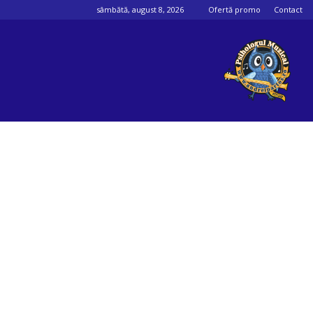
sâmbătă, august 8, 2026
Ofertă promo
Contact
Psihologul
muzical