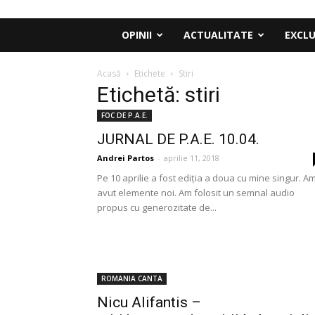
OPINII
ACTUALITATE
EXCLU
Acasă
Etichete
Stiri
Etichetă: stiri
FOC DE P.A.E.
JURNAL DE P.A.E. 10.04.
Andrei Partos
-
aprilie 11, 2018
Pe 10 aprilie a fost ediția a doua cu mine singur. A
avut elemente noi. Am folosit un semnal audio
propus cu generozitate de...
ROMANIA CANTA
Nicu Alifantis –