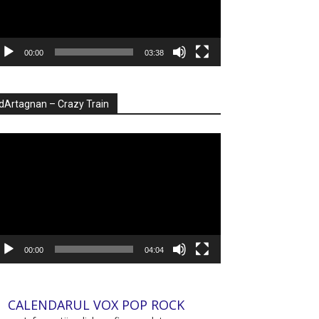
00:00
03:38
dArtagnan – Crazy Train
ayer
deo
00:00
04:04
CALENDARUL VOX POP ROCK