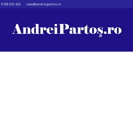
0728 032 622
iulia@andreipartos.ro