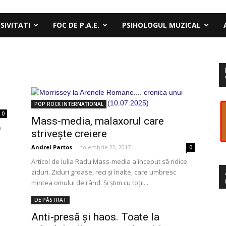
SIVITATI
FOC DE P.A.E.
PSIHOLOGUL MUZICAL
POP ROCK INTERNAȚIONAL
0
Mass-media, malaxorul care
m
strivește creiere
Andrei Partos
-
noiembrie 22, 2017
0
Articol de Iulia Radu Mass-media a început să ridice
ziduri. Ziduri groase, reci și înalte, care umbresc
mintea omului de rând. Și știm cu toții...
DE PĂSTRAT
Anti-presă și haos. Toate la