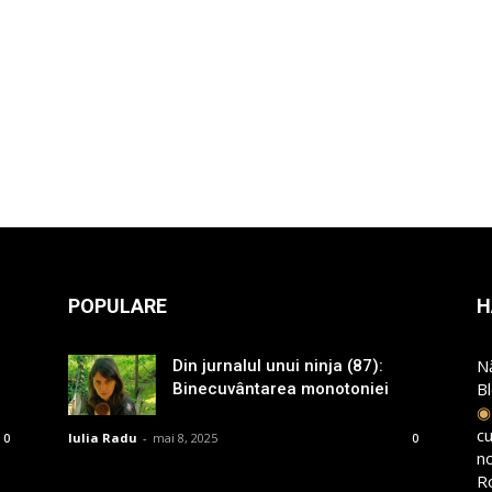
POPULARE
H
N
Din jurnalul unui ninja (87):
B
Binecuvântarea monotoniei
cu
Iulia Radu
-
mai 8, 2025
0
0
n
R