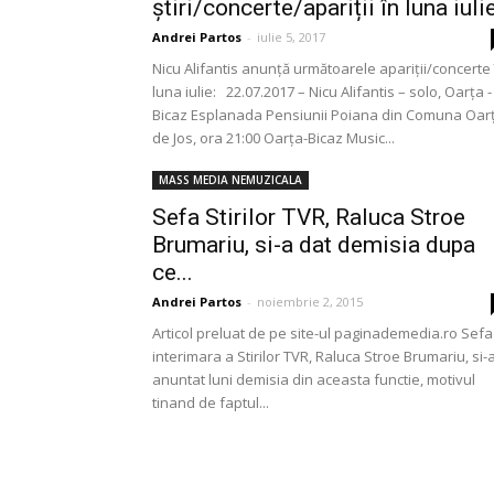
știri/concerte/apariții în luna iuli
Andrei Partos
-
iulie 5, 2017
Nicu Alifantis anunță următoarele apariții/concerte 
luna iulie: 22.07.2017 – Nicu Alifantis – solo, Oarța -
Bicaz Esplanada Pensiunii Poiana din Comuna Oar
de Jos, ora 21:00 Oarța-Bicaz Music...
MASS MEDIA NEMUZICALA
Sefa Stirilor TVR, Raluca Stroe
Brumariu, si-a dat demisia dupa
ce...
Andrei Partos
-
noiembrie 2, 2015
Articol preluat de pe site-ul paginademedia.ro Sefa
interimara a Stirilor TVR, Raluca Stroe Brumariu, si-
anuntat luni demisia din aceasta functie, motivul
tinand de faptul...