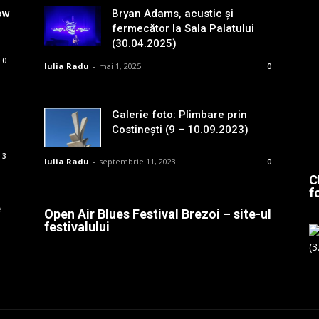
ow
Bryan Adams, acustic și
fermecător la Sala Palatului
(30.04.2025)
0
Iulia Radu
-
mai 1, 2025
0
Galerie foto: Plimbare prin
Costinești (9 – 10.09.2023)
3
Iulia Radu
-
septembrie 11, 2023
0
C
f
e
Open Air Blues Festival Brezoi – site-ul
festivalului