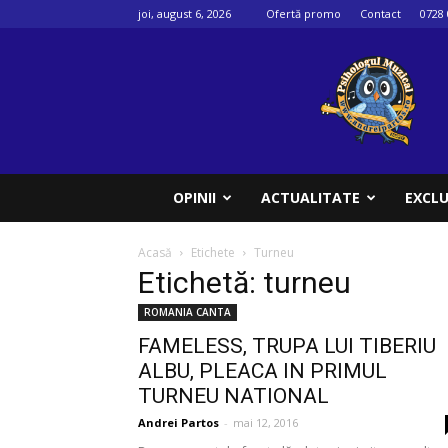
joi, august 6, 2026
Ofertă promo
Contact
0728 
Psihologul
muzical
OPINII
ACTUALITATE
EXCLU
Acasă
Etichete
Turneu
Etichetă: turneu
ROMANIA CANTA
FAMELESS, TRUPA LUI TIBERIU
ALBU, PLEACA IN PRIMUL
TURNEU NATIONAL
Andrei Partos
-
mai 12, 2016