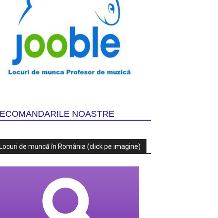
ECOMANDARILE NOASTRE
Locuri de muncă în România (click pe imagine)