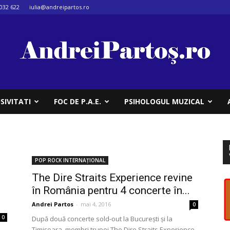
032 622
iulia@andreipartos.ro
SIVITATI
FOC DE P.A.E.
PSIHOLOGUL MUZICAL
POP ROCK INTERNAȚIONAL
The Dire Straits Experience revine
în România pentru 4 concerte în...
Andrei Partos
-
mai 4, 2016
0
0
După două concerte sold-out la București și la
Timișoara, membri trupei The Dire Straits Experience