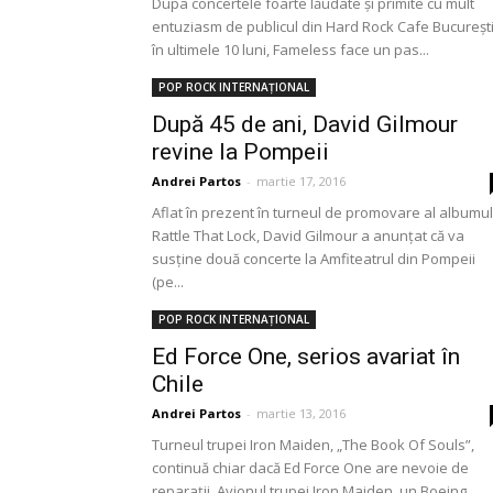
Dupa concertele foarte lăudate și primite cu mult
entuziasm de publicul din Hard Rock Cafe Bucureșt
în ultimele 10 luni, Fameless face un pas...
POP ROCK INTERNAȚIONAL
După 45 de ani, David Gilmour
revine la Pompeii
Andrei Partos
-
martie 17, 2016
Aflat în prezent în turneul de promovare al albumul
Rattle That Lock, David Gilmour a anunţat că va
susţine două concerte la Amfiteatrul din Pompeii
(pe...
POP ROCK INTERNAȚIONAL
Ed Force One, serios avariat în
Chile
Andrei Partos
-
martie 13, 2016
Turneul trupei Iron Maiden, „The Book Of Souls”,
continuă chiar dacă Ed Force One are nevoie de
reparații. Avionul trupei Iron Maiden, un Boeing...