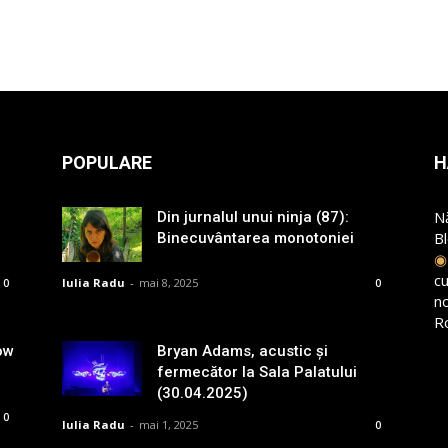
POPULARE
H
N
Din jurnalul unui ninja (87):
B
Binecuvântarea monotoniei
cu
Iulia Radu
-
mai 8, 2025
0
0
n
R
ow
Bryan Adams, acustic și
fermecător la Sala Palatului
(30.04.2025)
0
Iulia Radu
-
mai 1, 2025
0