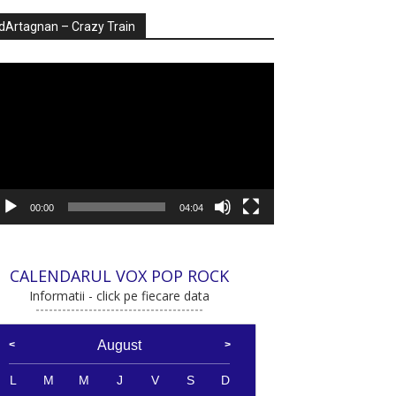
dArtagnan – Crazy Train
ayer
deo
00:00
04:04
CALENDARUL VOX POP ROCK
Informatii - click pe fiecare data
August
L
M
M
J
V
S
D