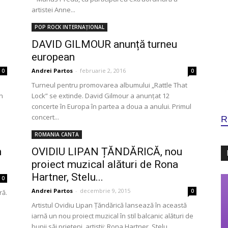
artistei Anne...
POP ROCK INTERNAȚIONAL
DAVID GILMOUR anunță turneu
european
Andrei Partos
-
februarie 2, 2016
0
0
Turneul pentru promovarea albumului „Rattle That
în
Lock” se extinde. David Gilmour a anunțat 12
concerte în Europa în partea a doua a anului. Primul
concert...
R
ROMANIA CANTA
n
OVIDIU LIPAN ȚĂNDĂRICĂ, nou
proiect muzical alături de Rona
Hartner, Stelu...
0
Andrei Partos
-
decembrie 9, 2015
0
ră.
Artistul Ovidiu Lipan Țăndărică lansează în această
iarnă un nou proiect muzical în stil balcanic alături de
bunii săi prieteni, artiștii: Rona Hartner, Stelu...