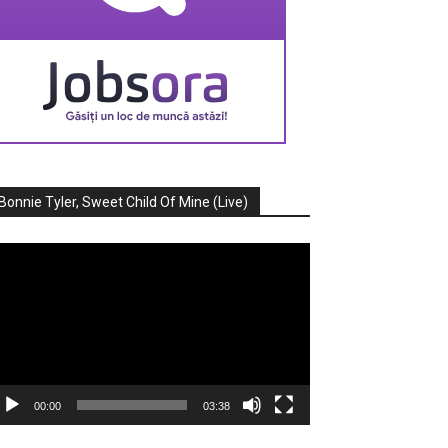
Bonnie Tyler, Sweet Child Of Mine (Live)
ayer
deo
00:00
03:38