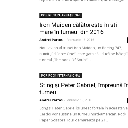
POP ROCK INTERNAȚIONAL
Iron Maiden călătorește în stil
mare în turneul din 2016
Andrei Partos
-
februarie 18, 2016
Noul avion al trupei Iron Maiden, un Boeing 747,
numit „Ed Force One”, este gata să-i ducă pe băieți 
turneul „The book Of Souls”....
POP ROCK INTERNAȚIONAL
Sting și Peter Gabriel, împreună î
turneu
Andrei Partos
-
ianuarie 19, 2016
Sting și Peter Gabriel își unesc forțele în această va
Cei doi vor susține un turneu nord-american. Rock
Paper Scissors Tour demarează pe 21...