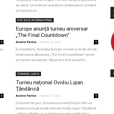
au decis să continue aventura românească, urmând
i
să susțină un...
POP ROCK INTERNAȚIONAL
Europe anunță turneu aniversar
„The Final Countdown”
Andrei Partos
-
martie 16, 2016
0
0
ui
În noiembrie, formația Europe va marca 30 de ani de
la lansarea albumului „The Final Countdown” printr-
un turneu european. Albumul a fost lansat în...
ROMANIA CANTA
Turneu naţional Ovidiu Lipan
Ţăndărică
Andrei Partos
-
martie 11, 2016
0
0
Concerte de jazz, bosanova și world music într-un
proiect muzical inedit semnat Ovidiu Lipan Țăndărică
– Marius Preda, cu participarea extraordinară a