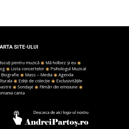
ARTA SITE-ULUI
ăscuți pentru muzică
◉
Mă holbez și eu
◉
log
◉
Lista concertelor
◉
Psihologul Muzical
◉
Biografie
◉
Mass – Media
◉
Agenda
lturala
◉
Ediții de colecție
◉
Exclusivitățile
oastre
◉
Sondaje
◉
Filmări din emisiune
◉
omania canta