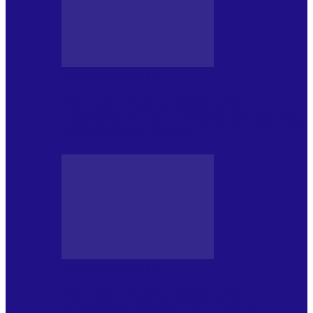
JURNAL DE EDIȚII
Psihologul Muzical (ediția 1241 –
1.08.2026): Carmen-Victoria Bârloiu, Top
Nonconformist Cântece…
JURNAL DE EDIȚII
Psihologul Muzical (ediția 1240 –
25.07.2026): Niki Puchianu, TOP