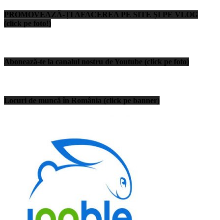
PROMOVEAZĂ-ȚI AFACEREA PE SITE ȘI PE VLOG
(click pe foto!)
Abonează-te la canalul nostru de Youtube (click pe foto)
Locuri de muncă în România (click pe banner)