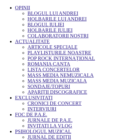
OPINII
BLOGUL LUI ANDREI
HOLBARILE LUI ANDREI
BLOGUL IULIEI
HOLBARILE IULIEI
COLABORATORII NOȘTRI
ACTUALITATE
ARTICOLE SPECIALE
PLAYLISTURILE NOASTRE
POP ROCK INTERNAȚIONAL
ROMANIA CANTA
LISTA CONCERTELOR
MASS MEDIA NEMUZICALA
MASS MEDIA MUZICALA
SONDAJE/TOPURI
APARIȚII DISCOGRAFICE
EXCLUSIVITATI
CRONICI DE CONCERT
INTERVIURI
FOC DE P.A.E.
JURNALE DE P.A.E.
INVITATI LA VLOG
PSIHOLOGUL MUZICAL
JURNAL DE EDIȚII