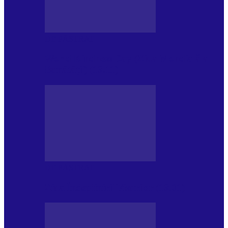
DE PĂSTRAT
World Kindness Day (Ziua Mondială a
Bunătății) (13.11)
DE PĂSTRAT
Ziua Îndeplinirii Visurilor (13.01)