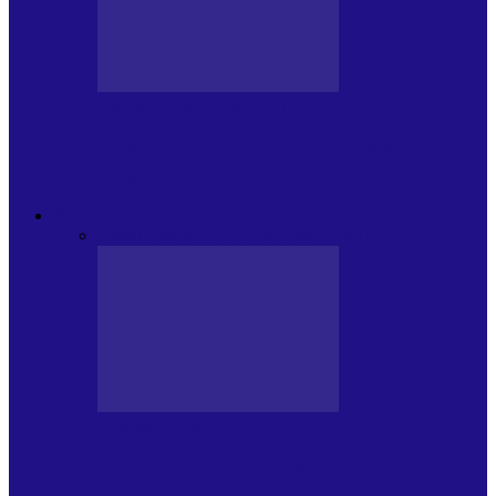
CRONICI DE CONCERT
Festivalul Internațional „George
Grigoriu” la Brăila (22 – 24.05.2026)
FOC DE P.A.E.
Toate
JURNALE DE P.A.E.
INVITATI LA VLOG
JURNALE DE P.A.E.
Foc de P.A.E. cu Andrei Partoș – ediția
953. Nicușor Dan…