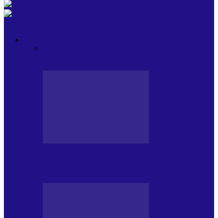
OPINII
Toate
BLOGUL LUI ANDREI
HOLBARILE LUI
ANDREI
BLOGUL IULIEI
HOLBARILE
IULIEI
COLABORATORII NOȘTRI
BLOGUL LUI ANDREI
77 DE MULȚUMIRI – DIN 2.08.