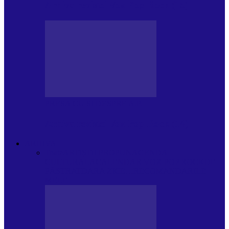
Arhiva revistei Vox Pop Rock (15)
PRESA CU SI DESPRE A.P.
Arhiva revistei Vox Pop Rock (14)
ARHIVA
Toate
ARTIȘTII PROPUN
AGENDA
CULTURALA
CALENDAR VOX POP ROCK
DE
PĂSTRAT
DARA ZICE…
RECOMANDARILE
MELE