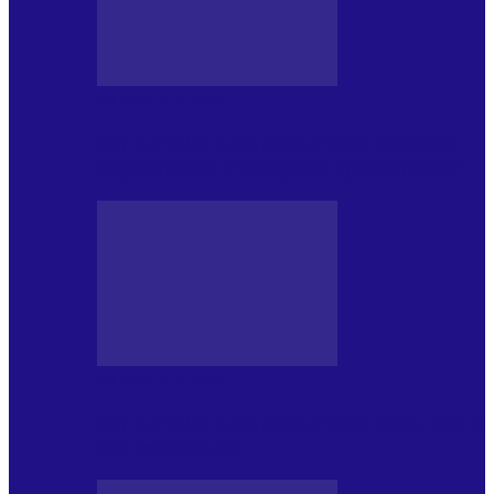
BLOGUL IULIEI
Din jurnalul unui ninja (121): Alfabetul
Improvizației și disciplina Spontaneității
BLOGUL IULIEI
Din jurnalul unui ninja (120): Masa mea și
alte revelații din…