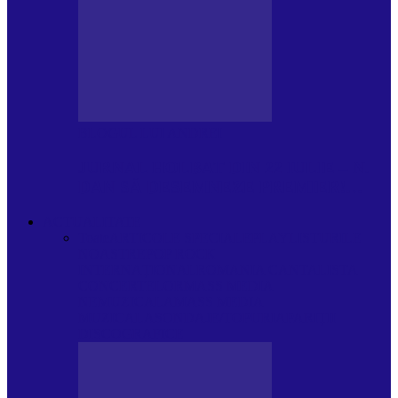
BLOGUL LUI ANDREI
JURNAL HOLBAT DIN 22 IULIE – N.
DAN SĂ DESEMNEZE PREMIER!…
ACTUALITATE
Toate
ARTICOLE SPECIALE
PLAYLISTURILE
NOASTRE
POP ROCK
INTERNAȚIONAL
ROMANIA CANTA
LISTA
CONCERTELOR
MASS MEDIA
NEMUZICALA
MASS MEDIA
MUZICALA
SONDAJE/TOPURI
APARIȚII
DISCOGRAFICE