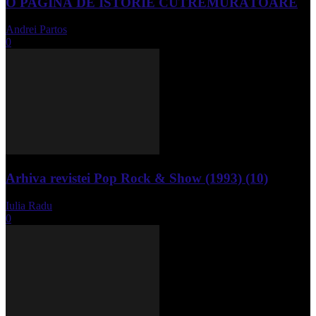
O PAGINĂ DE ISTORIE CUTREMURĂTOARE
Andrei Partos
-
iunie 15, 2023
0
Arhiva revistei Pop Rock & Show (1993) (10)
Iulia Radu
-
aprilie 10, 2024
0