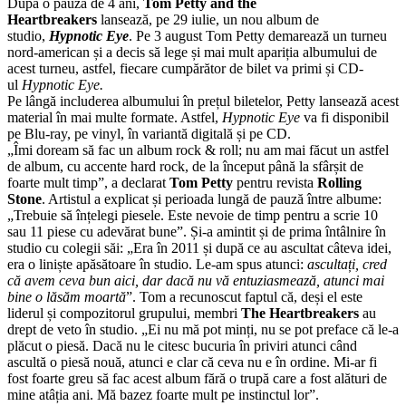
După o pauză de 4 ani,
Tom Petty and the
Heartbreakers
lansează, pe 29 iulie, un nou album de
studio,
Hypnotic Eye
. Pe 3 august Tom Petty demarează un turneu
nord-american și a decis să lege și mai mult apariția albumului de
acest turneu, astfel, fiecare cumpărător de bilet va primi și CD-
ul
Hypnotic Eye.
Pe lângă includerea albumului în prețul biletelor, Petty lansează acest
material în mai multe formate. Astfel,
Hypnotic Eye
va fi disponibil
pe Blu-ray, pe vinyl, în variantă digitală și pe CD.
„Îmi doream să fac un album rock & roll; nu am mai făcut un astfel
de album, cu accente hard rock, de la început până la sfârșit de
foarte mult timp”, a declarat
Tom Petty
pentru revista
Rolling
Stone
. Artistul a explicat și perioada lungă de pauză între albume:
„Trebuie să înțelegi piesele. Este nevoie de timp pentru a scrie 10
sau 11 piese cu adevărat bune”. Și-a amintit și de prima întâlnire în
studio cu colegii săi: „Era în 2011 și după ce au ascultat câteva idei,
era o liniște apăsătoare în studio. Le-am spus atunci:
ascultați, cred
că avem ceva bun aici, dar dacă nu vă entuziasmează, atunci mai
bine o lăsăm moartă
”. Tom a recunoscut faptul că, deși el este
liderul și compozitorul grupului, membri
The Heartbreakers
au
drept de veto în studio. „Ei nu mă pot minți, nu se pot preface că le-a
plăcut o piesă. Dacă nu le citesc bucuria în priviri atunci când
ascultă o piesă nouă, atunci e clar că ceva nu e în ordine. Mi-ar fi
fost foarte greu să fac acest album fără o trupă care a fost alături de
mine atâția ani. Mă bazez foarte mult pe instinctul lor”.