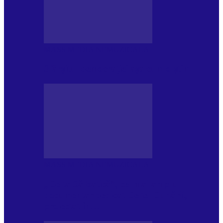
MASS MEDIA NEMUZICALA
Sfârșitul democrației așa cum o știm
MASS MEDIA NEMUZICALA
„Delta Sălbatică”, cel mai amplu
documentar dedicat Deltei Dunării,
proiectat în…