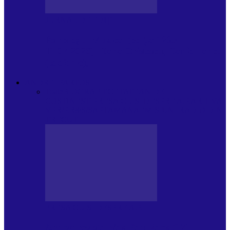
JURNAL DE EDIȚII
Psihologul Muzical (ediția 1238 –
11.07.2026): Dana Cristescu, Daniel Iancu
(telefonic),…
ANDREI PARTOS
Toate
BIOGRAFIE
CETATEAN DE
COSTINESTI
PRESA CU SI DESPRE A.P.
ARHIVA
VPR/P.R&S/SAPTAMANA
EMISIUNI RADIO DIN
TRECUT
PRESA CU SI DESPRE A.P.
Arhiva revistei Vox Pop Rock (17)