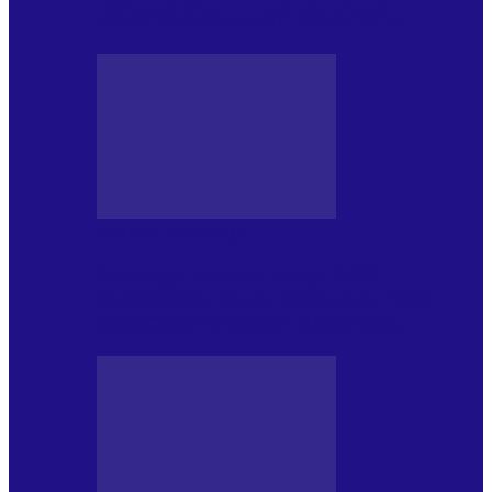
NONCONFORMIST CÂNTECE…
JURNAL DE EDIȚII
Psihologul Muzical (ediția 1239 –
18.07.2026): Walter Ghicolescu, TOP
NONCONFORMIST CÂNTECE…