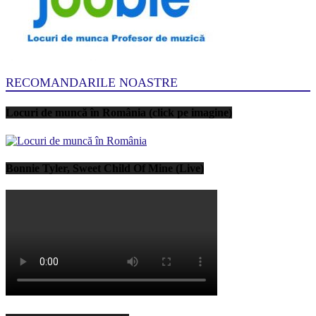
RECOMANDARILE NOASTRE
Locuri de muncă în România (click pe imagine)
Bonnie Tyler, Sweet Child Of Mine (Live)