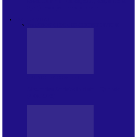
Modulul FNT Educațional, ediția a 5-a.
Spațiu esențial de expunere a…
EXCLUSIVITATI
Toate
CRONICI DE CONCERT
INTERVIURI
CRONICI DE CONCERT
Alexandru Andries în clubul Quantic
(2.06.2026)