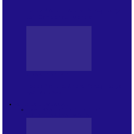
Foc de P.A.E. cu Andrei Partoș – ediția
951. Campionatul Mondial…
JURNALE DE P.A.E.
Foc de P.A.E. cu Andrei Partoș – ediția
950. V-a afectat…
PSIHOLOGUL MUZICAL
Toate
JURNAL DE EDIȚII
EDITII DE
COLECTIE
ARHIVA EMISIUNII