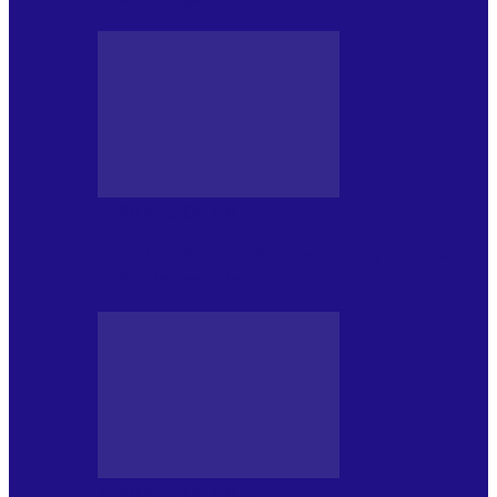
JURNALE DE P.A.E.
Foc de P.A.E. cu Andrei Partoș – ediția
952. Trei seriale…
JURNALE DE P.A.E.