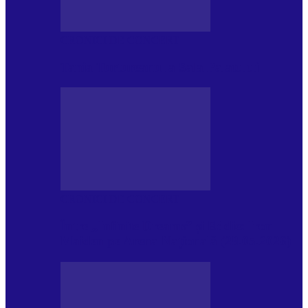
CRONICI DE CONCERT
Tania Turtureanu la Sala Palatului
CRONICI DE CONCERT
Între „Infinite Dreams” și Eddie: Iron
Maiden pe Arena Națională (28.05.2026)