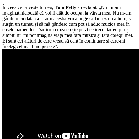
În ceea ce privește turneu,
Tom Petty
a declarat: „Nu mi-am
imaginat niciodată că voi fi atât de ocupat la vârsta mea. Nu m-am
gândit niciodată că la anii aceștia voi ajunge să lansez un album, să
susțin un turneu și să mă gândesc cum pot să aduc muzica mea în
casele oamenilor. Dar trupa mea crește pe zi ce trece, iar eu pur și
simplu nu-mi pot imagina viața mea fără muzică și fără colegii mei.
Ei sunt cei alături de care vreau să cânt în continuare și care-mi
înțeleg cel mai bine piesele”.