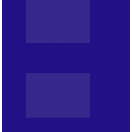
MASS MEDIA NEMUZICALA
170 de ani de România modernă. What’s
Next? la ediția a…
MASS MEDIA NEMUZICALA