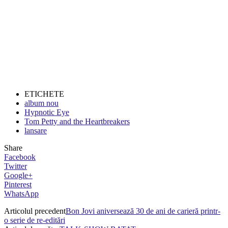
ETICHETE
album nou
Hypnotic Eye
Tom Petty and the Heartbreakers
lansare
Share
Facebook
Twitter
Google+
Pinterest
WhatsApp
Articolul precedent
Bon Jovi aniversează 30 de ani de carieră printr-
o serie de re-editări