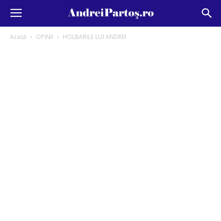
Acasă
OPINII
HOLBARILE LUI ANDREI