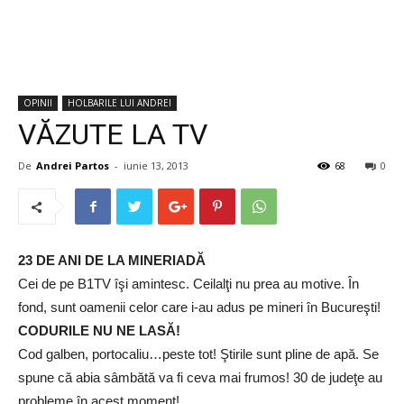
OPINII
HOLBARILE LUI ANDREI
VĂZUTE LA TV
De
Andrei Partos
-
iunie 13, 2013
68
0
23 DE ANI DE LA MINERIADĂ
Cei de pe B1TV îşi amintesc. Ceilalţi nu prea au motive. În
fond, sunt oamenii celor care i-au adus pe mineri în Bucureşti!
CODURILE NU NE LASĂ!
Cod galben, portocaliu…peste tot! Ştirile sunt pline de apă. Se
spune că abia sâmbătă va fi ceva mai frumos! 30 de judeţe au
probleme în acest moment!