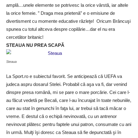
amplă…unele elemente se potrivesc la orice vârstă, iar altele
la orice femeie. ” Draga mea prietenă” e o emisiune de
divertisment cu momente educative răzleţe! Oricum Brâncuşi
spunea cu totul altceva despre copilărie…dar el nu era
cercetător britanic!
STEAUA NU PREA SCAPĂ
Steaua
La Sport.ro e subiectul favorit. Se anticipează că UEFA va
judeca aspru dosarul Stelei. Probabil că aşa va fi, dar venind
dinspre presa română, mi se pare o mare porcărie. Cei care l-
au făcut vedetă pe Becali, care l-au încurajat în toate nebuniile,
care au stat în genunchi în faţa lui, ar trebui să tacă măcar o
vreme. E destul că o echipă nevinovată, cu un antrenor
nevinovat plătesc pentru faptele unui patron, consumate cu ani
în urmă. Mulţi îşi doresc ca Steaua să fie depunctată şi în