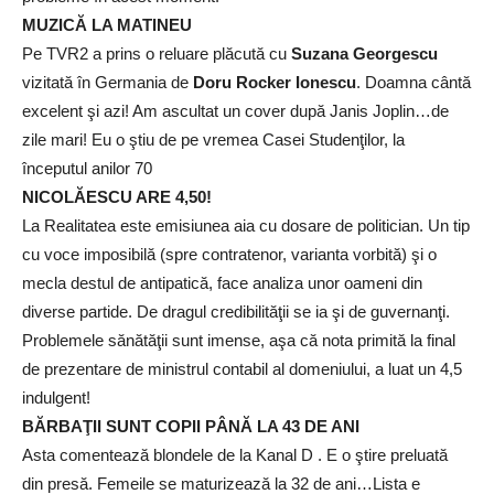
MUZICĂ LA MATINEU
Pe TVR2 a prins o reluare plăcută cu
Suzana Georgescu
vizitată în Germania de
Doru Rocker Ionescu
. Doamna cântă
excelent şi azi! Am ascultat un cover după Janis Joplin…de
zile mari! Eu o ştiu de pe vremea Casei Studenţilor, la
începutul anilor 70
NICOLĂESCU ARE 4,50!
La Realitatea este emisiunea aia cu dosare de politician. Un tip
cu voce imposibilă (spre contratenor, varianta vorbită) şi o
mecla destul de antipatică, face analiza unor oameni din
diverse partide. De dragul credibilităţii se ia şi de guvernanţi.
Problemele sănătăţii sunt imense, aşa că nota primită la final
de prezentare de ministrul contabil al domeniului, a luat un 4,5
indulgent!
BĂRBAŢII SUNT COPII PÂNĂ LA 43 DE ANI
Asta comentează blondele de la Kanal D . E o ştire preluată
din presă. Femeile se maturizează la 32 de ani…Lista e