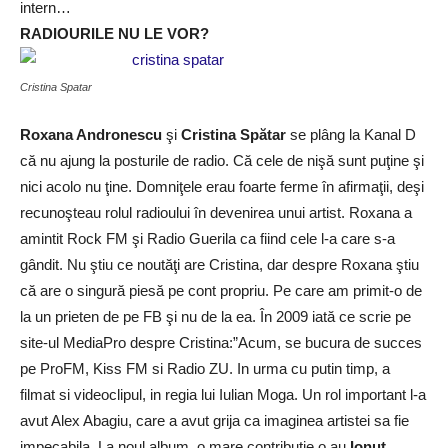
intern…
RADIOURILE NU LE VOR?
Cristina Spatar
Roxana Andronescu
şi
Cristina Spătar
se plâng la Kanal D
că nu ajung la posturile de radio. Că cele de nişă sunt puţine şi
nici acolo nu ţine. Domniţele erau foarte ferme în afirmaţii, deşi
recunoşteau rolul radioului în devenirea unui artist. Roxana a
amintit Rock FM şi Radio Guerila ca fiind cele l-a care s-a
gândit. Nu ştiu ce noutăţi are Cristina, dar despre Roxana ştiu
că are o singură piesă pe cont propriu. Pe care am primit-o de
la un prieten de pe FB şi nu de la ea. În 2009 iată ce scrie pe
site-ul MediaPro despre Cristina:”Acum, se bucura de succes
pe ProFM, Kiss FM si Radio ZU. In urma cu putin timp, a
filmat si videoclipul, in regia lui Iulian Moga. Un rol important l-a
avut Alex Abagiu, care a avut grija ca imaginea artistei sa fie
impecabila. La noul album, o mare contributie o au
Ionut