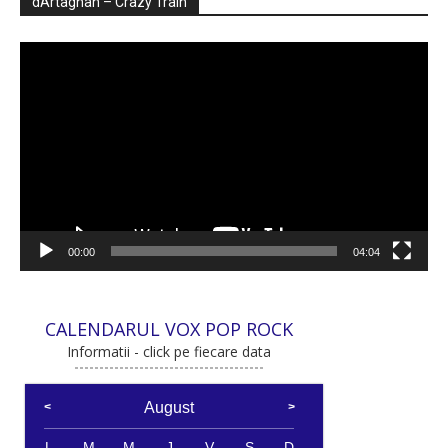
dArtagnan – Crazy Train
Player
video
00:00
04:04
CALENDARUL VOX POP ROCK
Informatii - click pe fiecare data
August
L
M
M
J
V
S
D