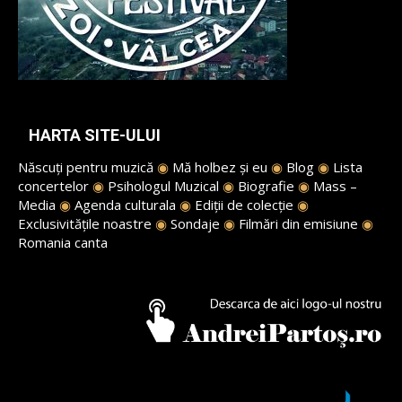
HARTA SITE-ULUI
Născuți pentru muzică
◉
Mă holbez și eu
◉
Blog
◉
Lista
concertelor
◉
Psihologul Muzical
◉
Biografie
◉
Mass –
Media
◉
Agenda culturala
◉
Ediții de colecție
◉
Exclusivitățile noastre
◉
Sondaje
◉
Filmări din emisiune
◉
Romania canta