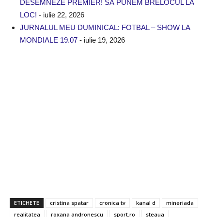
DESEMNEZE PREMIER! SĂ PUNEM BRELOCUL LA
LOC!
- iulie 22, 2026
JURNALUL MEU DUMINICAL: FOTBAL – SHOW LA
MONDIALE 19.07
- iulie 19, 2026
ETICHETE
cristina spatar
cronica tv
kanal d
mineriada
realitatea
roxana andronescu
sport.ro
steaua