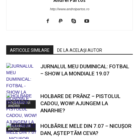
Andrei Partos
http://www.andreipartos.ro
ARTICOLE SIMILARE
DE LA ACELAȘI AUTOR
JURNALUL MEU DUMINICAL: FOTBAL
– SHOW LA MONDIALE 19.07
HOLBARE DE PRÂNZ – PISTOLUL
CADOU, WOW! AJUNGEM LA
HOLBARILE LUI
ANDREI
ANARHIE?
HOLBĂRILE MELE DIN 7.07 – NICUȘOR
HOLBARILE LUI
ANDREI
DAN, AȘTEPTĂM CEVA?