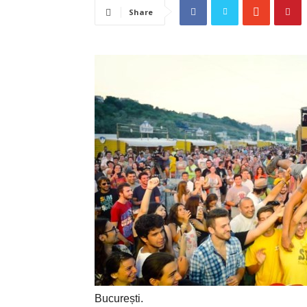
Share
Bucure
ș
ti.