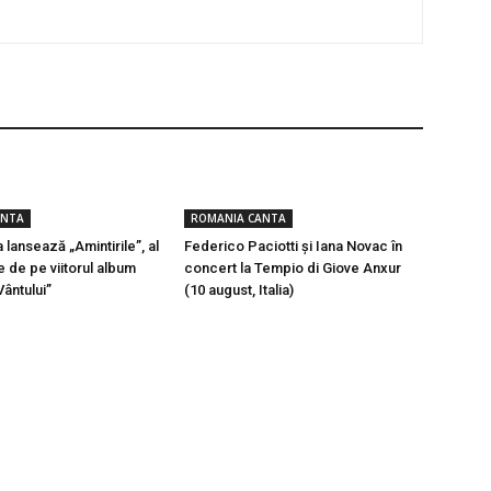
ANTA
ROMANIA CANTA
 lansează „Amintirile”, al
Federico Paciotti și Iana Novac în
e de pe viitorul album
concert la Tempio di Giove Anxur
Vântului”
(10 august, Italia)