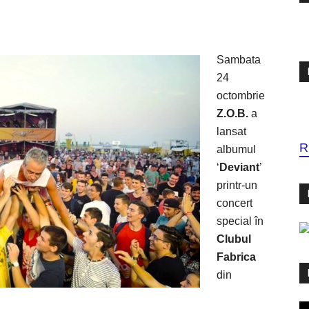
Sambata
24
octombrie
Z.O.B.
a
lansat
R
albumul
‘
Deviant
’
printr-un
concert
special în
Clubul
Fabrica
din
Pl