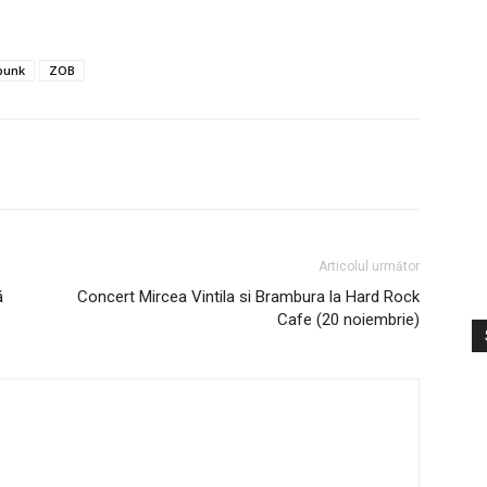
punk
ZOB
Articolul următor
ă
Concert Mircea Vintila si Brambura la Hard Rock
Cafe (20 noiembrie)
S
V