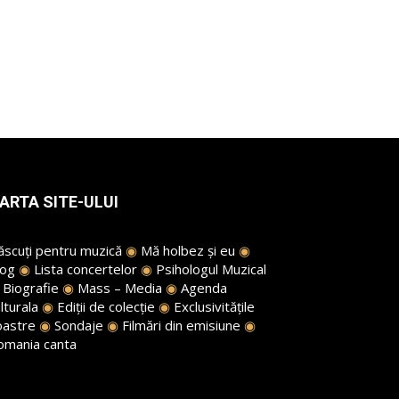
ARTA SITE-ULUI
ăscuți pentru muzică
◉
Mă holbez și eu
◉
log
◉
Lista concertelor
◉
Psihologul Muzical
◉
Biografie
◉
Mass – Media
◉
Agenda
lturala
◉
Ediții de colecție
◉
Exclusivitățile
oastre
◉
Sondaje
◉
Filmări din emisiune
◉
omania canta