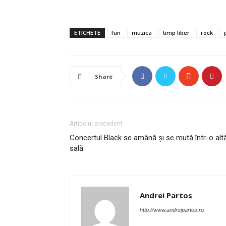
ETICHETE
fun
muzica
timp liber
rock
Share
Articolul precedent
Concertul Black se amână și se mută într-o alt
sală
Andrei Partos
http://www.andreipartos.ro