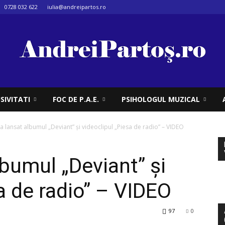
0728 032 622
iulia@andreipartos.ro
SIVITATI
FOC DE P.A.E.
PSIHOLOGUL MUZICAL
 a lansat albumul „Deviant” și videoclipul „Piesa de radio” – VIDEO
lbumul „Deviant” și
a de radio” – VIDEO
97
0