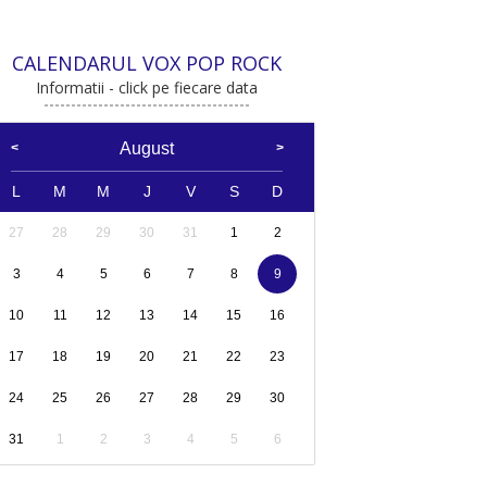
CALENDARUL VOX POP ROCK
Informatii - click pe fiecare data
August
L
M
M
J
V
S
D
27
28
29
30
31
1
2
3
4
5
6
7
8
9
10
11
12
13
14
15
16
17
18
19
20
21
22
23
24
25
26
27
28
29
30
31
1
2
3
4
5
6