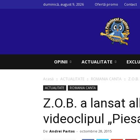
duminică, august 9, 2026
Ofertă promo
Contact
Psihologul
muzical
OPINII
ACTUALITATE
EXCLU
Acasă
ACTUALITATE
ROMANIA CANTA
Z.O.B.
ACTUALITATE
ROMANIA CANTA
Z.O.B. a lansat a
videoclipul „Pies
De
Andrei Partos
-
octombrie 28, 2015