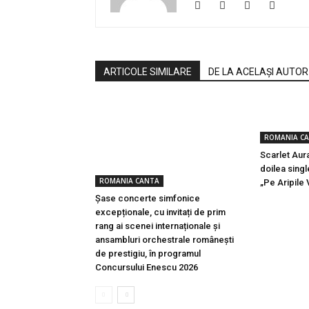
ARTICOLE SIMILARE
DE LA ACELAȘI AUTOR
ROMANIA C
Scarlet Aura
doilea singl
ROMANIA CANTA
„Pe Aripile 
Șase concerte simfonice
excepționale, cu invitați de prim
rang ai scenei internaționale și
ansambluri orchestrale românești
de prestigiu, în programul
Concursului Enescu 2026