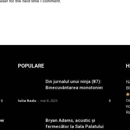
wser for the next time I comment.
POPULARE
H
N
Din jurnalul unui ninja (87):
B
Binecuvântarea monotoniei
cu
Iulia Radu
-
mai 8, 2025
0
0
n
R
ow
Bryan Adams, acustic și
fermecător la Sala Palatului