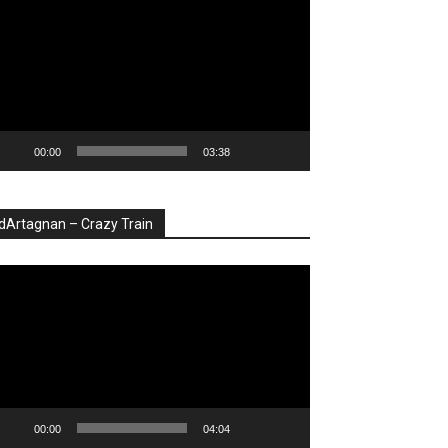
deo
00:00
03:38
dArtagnan – Crazy Train
ayer
deo
00:00
04:04