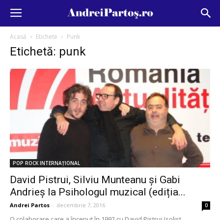
Acasă
Etichete
Punk
Etichetă: punk
POP ROCK INTERNAȚIONAL
David Pistrui, Silviu Munteanu și Gabi
Andrieș la Psihologul muzical (ediția...
Andrei Partos
-
decembrie 7, 2016
0
O colaborare care a început în 1992 cu David Pistrui (solist,