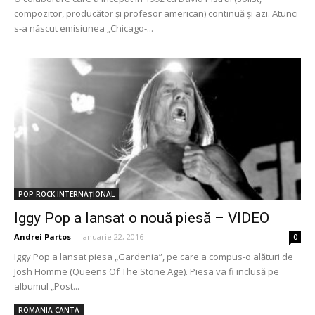
compozitor, producător și profesor american) continuă și azi. Atunci
s-a născut emisiunea „Chicago-...
POP ROCK INTERNAȚIONAL
Iggy Pop a lansat o nouă piesă – VIDEO
Andrei Partos
-
ianuarie 22, 2016
0
Iggy Pop a lansat piesa „Gardenia”, pe care a compus-o alături de
Josh Homme (Queens Of The Stone Age). Piesa va fi inclusă pe
albumul „Post...
ROMANIA CANTA