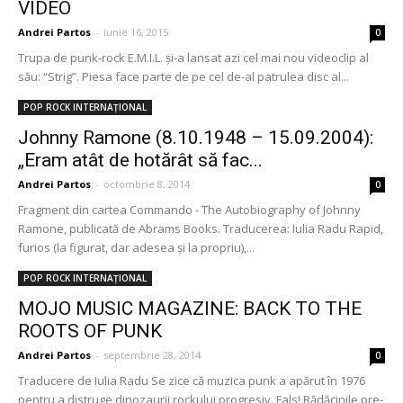
VIDEO
Andrei Partos
-
iunie 16, 2015
0
Trupa de punk-rock E.M.I.L. şi-a lansat azi cel mai nou videoclip al
său: “Strig”. Piesa face parte de pe cel de-al patrulea disc al...
POP ROCK INTERNAȚIONAL
Johnny Ramone (8.10.1948 – 15.09.2004):
„Eram atât de hotărât să fac...
Andrei Partos
-
octombrie 8, 2014
0
Fragment din cartea Commando - The Autobiography of Johnny
Ramone, publicată de Abrams Books. Traducerea: Iulia Radu Rapid,
furios (la figurat, dar adesea şi la propriu),...
POP ROCK INTERNAȚIONAL
MOJO MUSIC MAGAZINE: BACK TO THE
ROOTS OF PUNK
Andrei Partos
-
septembrie 28, 2014
0
Traducere de Iulia Radu Se zice că muzica punk a apărut în 1976
pentru a distruge dinozaurii rockului progresiv. Fals! Rădăcinile pre-