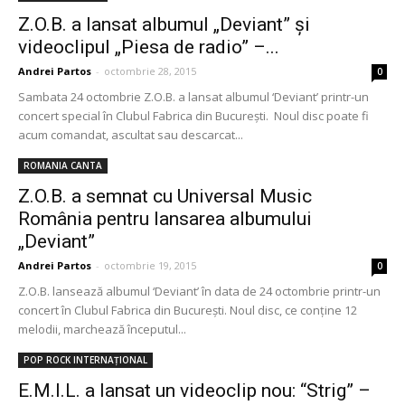
Z.O.B. a lansat albumul „Deviant” și
videoclipul „Piesa de radio” –...
Andrei Partos
-
octombrie 28, 2015
0
Sambata 24 octombrie Z.O.B. a lansat albumul ‘Deviant’ printr-un
concert special în Clubul Fabrica din București. Noul disc poate fi
acum comandat, ascultat sau descarcat...
ROMANIA CANTA
Z.O.B. a semnat cu Universal Music
România pentru lansarea albumului
„Deviant”
Andrei Partos
-
octombrie 19, 2015
0
Z.O.B. lansează albumul ‘Deviant’ în data de 24 octombrie printr-un
concert în Clubul Fabrica din București. Noul disc, ce conține 12
melodii, marchează începutul...
POP ROCK INTERNAȚIONAL
E.M.I.L. a lansat un videoclip nou: “Strig” –