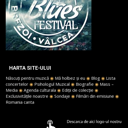
HARTA SITE-ULUI
Născuți pentru muzică
◉
Mă holbez și eu
◉
Blog
◉
Lista
concertelor
◉
Psihologul Muzical
◉
Biografie
◉
Mass –
Media
◉
Agenda culturala
◉
Ediții de colecție
◉
Exclusivitățile noastre
◉
Sondaje
◉
Filmări din emisiune
◉
Romania canta