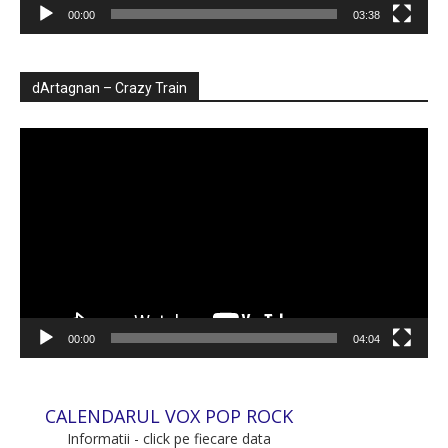
00:00
03:38
dArtagnan – Crazy Train
Player
video
00:00
04:04
CALENDARUL VOX POP ROCK
Informatii - click pe fiecare data