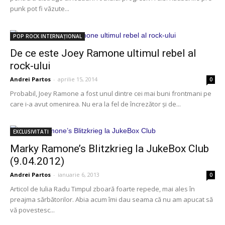
punk pot fi văzute...
POP ROCK INTERNAȚIONAL
De ce este Joey Ramone ultimul rebel al
rock-ului
Andrei Partos
-
aprilie 15, 2014
0
Probabil, Joey Ramone a fost unul dintre cei mai buni frontmani pe
care i-a avut omenirea. Nu era la fel de încrezător și de...
EXCLUSIVITATI
Marky Ramone’s Blitzkrieg la JukeBox Club
(9.04.2012)
Andrei Partos
-
ianuarie 6, 2013
0
Articol de Iulia Radu Timpul zboară foarte repede, mai ales în
preajma sărbătorilor. Abia acum îmi dau seama că nu am apucat să
vă povestesc...