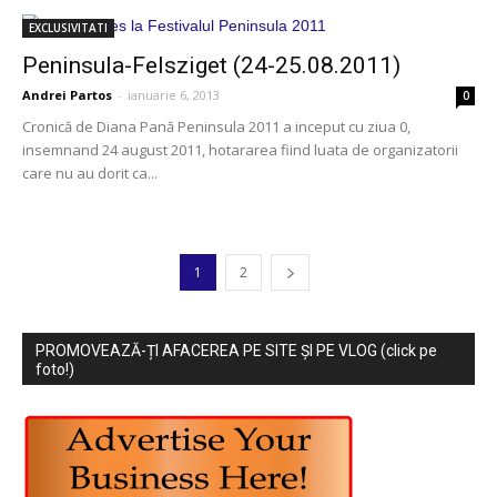
EXCLUSIVITATI
Peninsula-Felsziget (24-25.08.2011)
Andrei Partos
-
ianuarie 6, 2013
0
Cronică de Diana Pană Peninsula 2011 a inceput cu ziua 0,
insemnand 24 august 2011, hotararea fiind luata de organizatorii
care nu au dorit ca...
1
2
PROMOVEAZĂ-ȚI AFACEREA PE SITE ȘI PE VLOG (click pe
foto!)