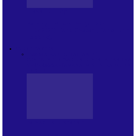
JURNAL DE EDIȚII
Psihologul Muzical (ediția 1238 –
11.07.2026): Dana Cristescu, Daniel Iancu
(telefonic),…
ANDREI PARTOS
Toate
BIOGRAFIE
CETATEAN DE
COSTINESTI
PRESA CU SI DESPRE A.P.
ARHIVA
VPR/P.R&S/SAPTAMANA
EMISIUNI RADIO DIN
TRECUT
PRESA CU SI DESPRE A.P.
Arhiva revistei Vox Pop Rock (17)