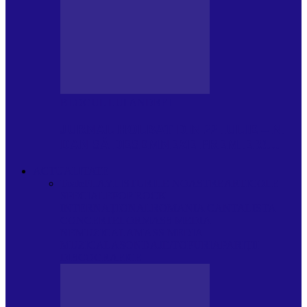
BLOGUL LUI ANDREI
JURNAL HOLBAT DIN 22 IULIE – N.
DAN SĂ DESEMNEZE PREMIER!…
ACTUALITATE
Toate
PLAYLISTURILE NOASTRE
ARTICOLE
SPECIALE
POP ROCK
INTERNAȚIONAL
ROMANIA CANTA
LISTA
CONCERTELOR
MASS MEDIA
NEMUZICALA
MASS MEDIA
MUZICALA
SONDAJE/TOPURI
APARIȚII
DISCOGRAFICE