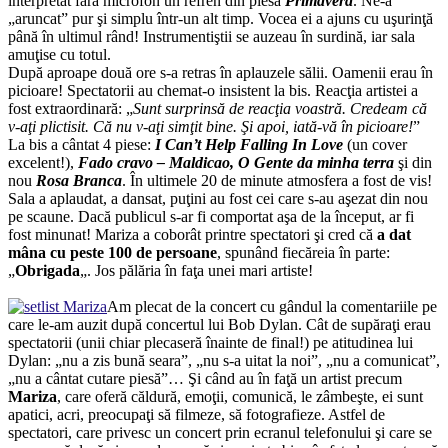
interpretat fără microfon un refren din piesa
Primavera
. Ne-a
„aruncat” pur şi simplu într-un alt timp. Vocea ei a ajuns cu uşurinţă
până în ultimul rând! Instrumentiştii se auzeau în surdină, iar sala
amuţise cu totul.
După aproape două ore s-a retras în aplauzele sălii. Oamenii erau în
picioare! Spectatorii au chemat-o insistent la bis. Reacţia artistei a
fost extraordinară: „
Sunt surprinsă de reacţia voastră. Credeam că
v-aţi plictisit. Că nu v-aţi simţit bine. Şi apoi, iată-vă în picioare!
”
La bis a cântat 4 piese:
I Can’t Help Falling In Love
(un cover
excelent!),
Fado cravo – Maldicao, O Gente da minha terra
şi din
nou
Rosa Branca
. În ultimele 20 de minute atmosfera a fost de vis!
Sala a aplaudat, a dansat, puţini au fost cei care s-au aşezat din nou
pe scaune. Dacă publicul s-ar fi comportat aşa de la început, ar fi
fost minunat! Mariza a coborât printre spectatori şi cred că
a dat
mâna cu peste 100 de persoane
, spunând fiecăreia în parte:
„
Obrigada
„. Jos pălăria în faţa unei mari artiste!
Am plecat de la concert cu gândul la comentariile pe
care le-am auzit după concertul lui Bob Dylan. Cât de supăraţi erau
spectatorii (unii chiar plecaseră înainte de final!) pe atitudinea lui
Dylan: „nu a zis bună seara”, „nu s-a uitat la noi”, „nu a comunicat”,
„nu a cântat cutare piesă”… Şi când au în faţă un artist precum
Mariza
, care oferă căldură, emoţii, comunică, le zâmbeşte, ei sunt
apatici, acri, preocupaţi să filmeze, să fotografieze. Astfel de
spectatori, care privesc un concert prin ecranul telefonului şi care se