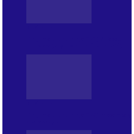
BLOGUL IULIEI
Din jurnalul unui ninja (121): Alfabetul
Improvizației și disciplina Spontaneității
BLOGUL IULIEI
Din jurnalul unui ninja (120): Masa mea și
alte revelații din…