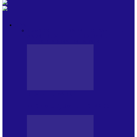
OPINII
Toate
BLOGUL LUI ANDREI
HOLBARILE LUI
ANDREI
BLOGUL IULIEI
HOLBARILE
IULIEI
COLABORATORII NOȘTRI
BLOGUL LUI ANDREI
77 DE MULȚUMIRI – DIN 2.08.