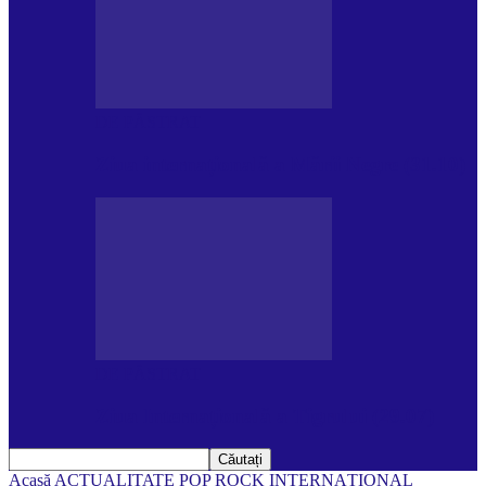
DE PĂSTRAT
Ziua internațională a Mării Negre (31.10)
DE PĂSTRAT
Ziua Internațională a Tigrului (29.07)
Acasă
ACTUALITATE
POP ROCK INTERNAȚIONAL