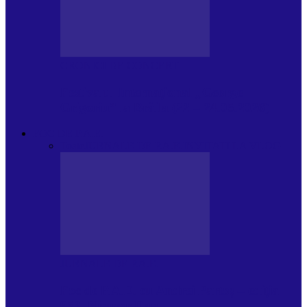
CRONICI DE CONCERT
Festivalul Internațional „George
Grigoriu” la Brăila (22 – 24.05.2026)
FOC DE P.A.E.
Toate
JURNALE DE P.A.E.
INVITATI LA VLOG
JURNALE DE P.A.E.
Foc de P.A.E. cu Andrei Partoș – ediția
953. Nicușor Dan…