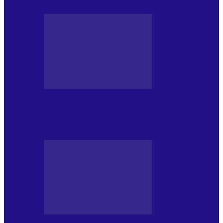
JURNALE DE P.A.E.
Foc de P.A.E. cu Andrei Partoș – ediția
952. Trei seriale…
JURNALE DE P.A.E.