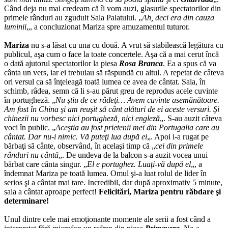
Când deja nu mai credeam că îi vom auzi, glasurile spectatorilor din
primele rânduri au zguduit Sala Palatului. „
Ah, deci era din cauza
luminii
„, a concluzionat Mariza spre amuzamentul tuturor.
Mariza
nu s-a lăsat cu una cu două. A vrut să stabilească legătura cu
publicul, aşa cum o face la toate concertele. Aşa că a mai cerut încă
o dată ajutorul spectatorilor la piesa
Rosa Branca
. Ea a spus că va
cânta un vers, iar ei trebuiau să răspundă cu altul. A repetat de câteva
ori versul ca să înţeleagă toată lumea ce avea de cântat. Sala, în
schimb, râdea, semn că li s-au părut greu de reprodus acele cuvinte
în portugheză. „
Nu ştiu de ce râdeţi… Avem cuvinte asemănătoare.
Am fost în China şi am reuşit să cânt alături de ei aceste versuri. Şi
chinezii nu vorbesc nici portugheză, nici engleză
„. S-au auzit câteva
voci în public. „
Aceştia au fost prietenii mei din Portugalia care au
cântat. Dar nu-i nimic. Vă puteţi lua după ei
„. Apoi i-a rugat pe
bărbaţi să cânte, observând, în acelaşi timp că „
cei din primele
rânduri nu cântă
„. De undeva de la balcon s-a auzit vocea unui
bărbat care cânta singur. „
El e portughez. Luaţi-vă după el
„, a
îndemnat Mariza pe toată lumea. Omul şi-a luat rolul de lider în
serios şi a cântat mai tare. Incredibil, dar după aproximativ 5 minute,
sala a cântat aproape perfect!
Felicitări, Mariza pentru răbdare şi
determinare!
Unul dintre cele mai emoţionante momente ale serii a fost când a