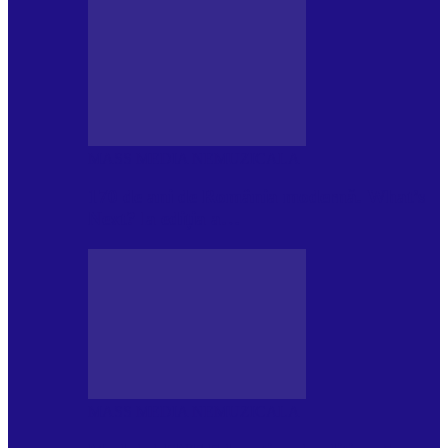
MASS MEDIA NEMUZICALA
170 de ani de România modernă. What’s
Next? la ediția a…
MASS MEDIA NEMUZICALA