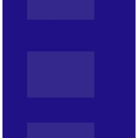
DE PĂSTRAT
World Kindness Day (Ziua Mondială a
Bunătății) (13.11)
DE PĂSTRAT
Ziua Îndeplinirii Visurilor (13.01)