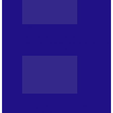
JURNAL DE EDIȚII
Psihologul Muzical (ediția 1241 –
1.08.2026): Carmen-Victoria Bârloiu, Top
Nonconformist Cântece…
JURNAL DE EDIȚII
Psihologul Muzical (ediția 1240 –
25.07.2026): Niki Puchianu, TOP