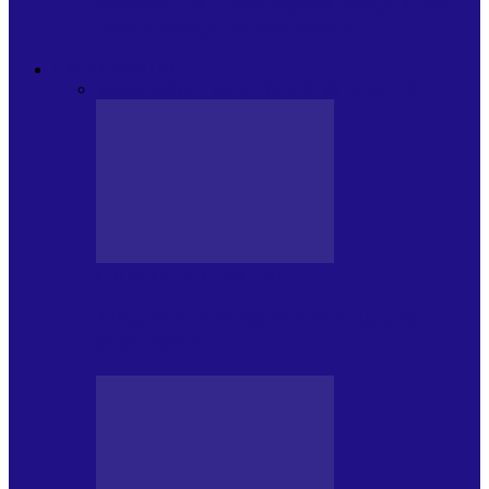
Modulul FNT Educațional, ediția a 5-a.
Spațiu esențial de expunere a…
EXCLUSIVITATI
Toate
CRONICI DE CONCERT
INTERVIURI
CRONICI DE CONCERT
Alexandru Andries în clubul Quantic
(2.06.2026)