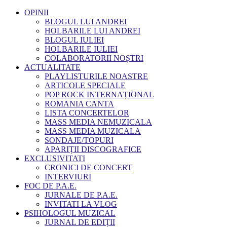
OPINII
BLOGUL LUI ANDREI
HOLBARILE LUI ANDREI
BLOGUL IULIEI
HOLBARILE IULIEI
COLABORATORII NOȘTRI
ACTUALITATE
PLAYLISTURILE NOASTRE
ARTICOLE SPECIALE
POP ROCK INTERNAȚIONAL
ROMANIA CANTA
LISTA CONCERTELOR
MASS MEDIA NEMUZICALA
MASS MEDIA MUZICALA
SONDAJE/TOPURI
APARIȚII DISCOGRAFICE
EXCLUSIVITATI
CRONICI DE CONCERT
INTERVIURI
FOC DE P.A.E.
JURNALE DE P.A.E.
INVITATI LA VLOG
PSIHOLOGUL MUZICAL
JURNAL DE EDIȚII