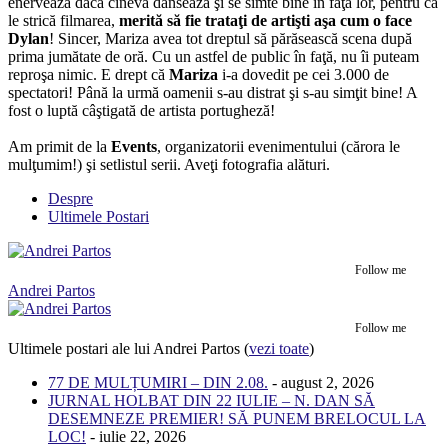
enervează dacă cineva dansează şi se simte bine în faţa lor, pentru că
le strică filmarea,
merită să fie trataţi de artişti aşa cum o face
Dylan
! Sincer, Mariza avea tot dreptul să părăsească scena după
prima jumătate de oră. Cu un astfel de public în faţă, nu îi puteam
reproşa nimic. E drept că
Mariza
i-a dovedit pe cei 3.000 de
spectatori! Până la urmă oamenii s-au distrat şi s-au simţit bine! A
fost o luptă câştigată de artista portugheză!
Am primit de la
Events
, organizatorii evenimentului (cărora le
mulţumim!) şi setlistul serii. Aveţi fotografia alături.
Despre
Ultimele Postari
Follow me
Andrei Partos
Follow me
Ultimele postari ale lui Andrei Partos
(
vezi toate
)
77 DE MULȚUMIRI – DIN 2.08.
- august 2, 2026
JURNAL HOLBAT DIN 22 IULIE – N. DAN SĂ
DESEMNEZE PREMIER! SĂ PUNEM BRELOCUL LA
LOC!
- iulie 22, 2026