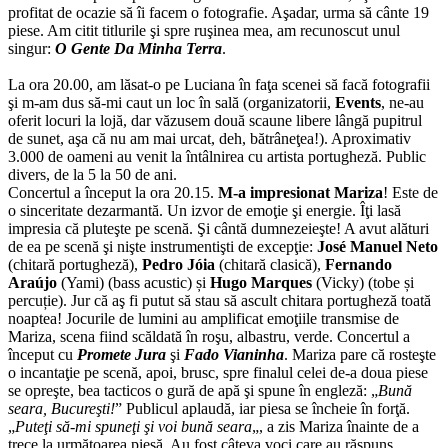
profitat de ocazie să îi facem o fotografie. Aşadar, urma să cânte 19
piese. Am citit titlurile şi spre ruşinea mea, am recunoscut unul
singur:
O Gente Da Minha Terra
.
La ora 20.00, am lăsat-o pe Luciana în faţa scenei să facă fotografii
şi m-am dus să-mi caut un loc în sală (organizatorii,
Events
, ne-au
oferit locuri la lojă, dar văzusem două scaune libere lângă pupitrul
de sunet, aşa că nu am mai urcat, deh, bătrâneţea!). Aproximativ
3.000 de oameni au venit la întâlnirea cu artista portugheză. Public
divers, de la 5 la 50 de ani.
Concertul a început la ora 20.15.
M-a impresionat Mariza
! Este de
o sinceritate dezarmantă. Un izvor de emoţie şi energie. Îţi lasă
impresia că pluteşte pe scenă. Şi cântă dumnezeieşte! A avut alături
de ea pe scenă şi nişte instrumentişti de excepţie:
José Manuel Neto
(chitară portugheză),
Pedro Jóia
(chitară clasică),
Fernando
Araújo
(Yami) (bass acustic) și
Hugo Marques
(Vicky) (tobe și
percuție). Jur că aş fi putut să stau să ascult chitara portugheză toată
noaptea! Jocurile de lumini au amplificat emoţiile transmise de
Mariza, scena fiind scăldată în roşu, albastru, verde. Concertul a
început cu
Promete Jura
şi
Fado Vianinha
. Mariza pare că rosteşte
o incantaţie pe scenă, apoi, brusc, spre finalul celei de-a doua piese
se opreşte, bea tacticos o gură de apă şi spune în engleză: „
Bună
seara, Bucureşti!
” Publicul aplaudă, iar piesa se încheie în forţă.
„
Puteţi să-mi spuneţi şi voi bună seara
„, a zis Mariza înainte de a
trece la următoarea piesă. Au fost câteva voci care au răspuns