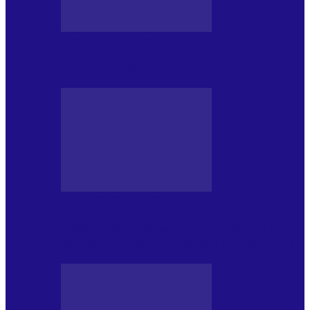
CRONICI DE CONCERT
Tania Turtureanu la Sala Palatului
CRONICI DE CONCERT
Între „Infinite Dreams” și Eddie: Iron
Maiden pe Arena Națională (28.05.2026)