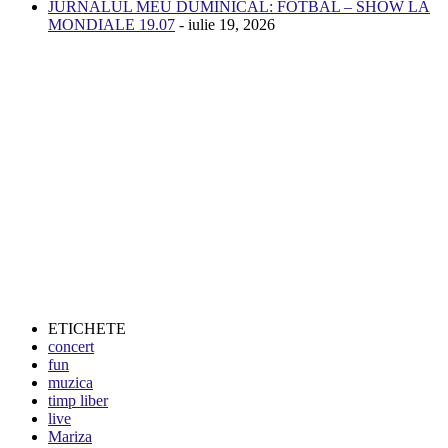
JURNALUL MEU DUMINICAL: FOTBAL – SHOW LA
MONDIALE 19.07
- iulie 19, 2026
ETICHETE
concert
fun
muzica
timp liber
live
Mariza