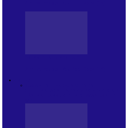
Arhiva revistei Vox Pop Rock (15)
PRESA CU SI DESPRE A.P.
Arhiva revistei Vox Pop Rock (14)
ARHIVA
Toate
ARTIȘTII PROPUN
AGENDA
CULTURALA
CALENDAR VOX POP ROCK
DE
PĂSTRAT
DARA ZICE…
RECOMANDARILE
MELE