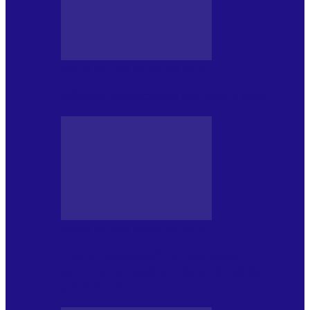
MASS MEDIA NEMUZICALA
Sfârșitul democrației așa cum o știm
MASS MEDIA NEMUZICALA
„Delta Sălbatică”, cel mai amplu
documentar dedicat Deltei Dunării,
proiectat în…