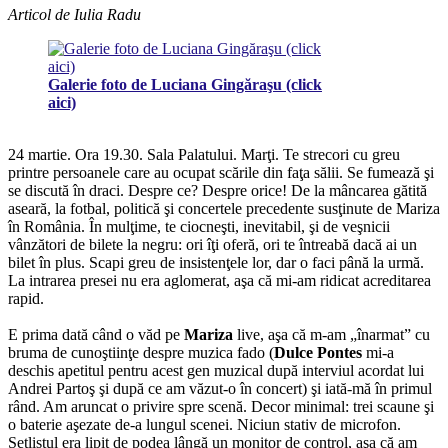
Articol de Iulia Radu
Galerie foto de Luciana Gingăraşu (click
aici)
24 martie. Ora 19.30. Sala Palatului. Marţi. Te strecori cu greu
printre persoanele care au ocupat scările din faţa sălii. Se fumează şi
se discută în draci. Despre ce? Despre orice! De la mâncarea gătită
aseară, la fotbal, politică şi concertele precedente susţinute de Mariza
în România. În mulţime, te ciocneşti, inevitabil, şi de veşnicii
vânzători de bilete la negru: ori îţi oferă, ori te întreabă dacă ai un
bilet în plus. Scapi greu de insistenţele lor, dar o faci până la urmă.
La intrarea presei nu era aglomerat, aşa că mi-am ridicat acreditarea
rapid.
E prima dată când o văd pe
Mariza
live, aşa că m-am „înarmat” cu
bruma de cunoştiinţe despre muzica fado (
Dulce Pontes
mi-a
deschis apetitul pentru acest gen muzical după interviul acordat lui
Andrei Partoş şi după ce am văzut-o în concert) şi iată-mă în primul
rând. Am aruncat o privire spre scenă. Decor minimal: trei scaune şi
o baterie aşezate de-a lungul scenei. Niciun stativ de microfon.
Setlistul era lipit de podea lângă un monitor de control, aşa că am