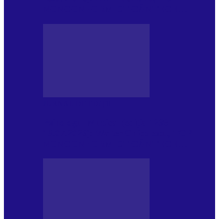
NONCONFORMIST CÂNTECE…
JURNAL DE EDIȚII
Psihologul Muzical (ediția 1239 –
18.07.2026): Walter Ghicolescu, TOP
NONCONFORMIST CÂNTECE…