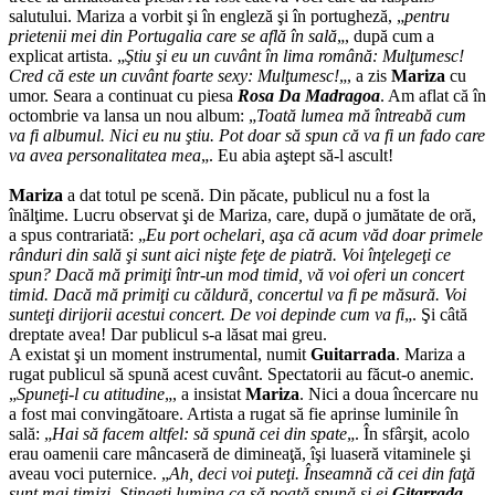
salutului. Mariza a vorbit şi în engleză şi în portugheză, „
pentru
prietenii mei din Portugalia care se află în sală
„, după cum a
explicat artista. „
Ştiu şi eu un cuvânt în lima română: Mulţumesc!
Cred că este un cuvânt foarte sexy: Mulţumesc!
„, a zis
Mariza
cu
umor. Seara a continuat cu piesa
Rosa Da Madragoa
. Am aflat că în
octombrie va lansa un nou album: „
Toată lumea mă întreabă cum
va fi albumul. Nici eu nu ştiu. Pot doar să spun că va fi un fado care
va avea personalitatea mea
„. Eu abia aştept să-l ascult!
Mariza
a dat totul pe scenă. Din păcate, publicul nu a fost la
înălţime. Lucru observat şi de Mariza, care, după o jumătate de oră,
a spus contrariată: „
Eu port ochelari, aşa că acum văd doar primele
rânduri din sală şi sunt aici nişte feţe de piatră. Voi înţelegeţi ce
spun? Dacă mă primiţi într-un mod timid, vă voi oferi un concert
timid. Dacă mă primiţi cu căldură, concertul va fi pe măsură. Voi
sunteţi dirijorii acestui concert. De voi depinde cum va fi
„. Şi câtă
dreptate avea! Dar publicul s-a lăsat mai greu.
A existat şi un moment instrumental, numit
Guitarrada
. Mariza a
rugat publicul să spună acest cuvânt. Spectatorii au făcut-o anemic.
„
Spuneţi-l cu atitudine
„, a insistat
Mariza
. Nici a doua încercare nu
a fost mai convingătoare. Artista a rugat să fie aprinse luminile în
sală: „
Hai să facem altfel: să spună cei din spate
„. În sfârşit, acolo
erau oamenii care mâncaseră de dimineaţă, îşi luaseră vitaminele şi
aveau voci puternice. „
Ah, deci voi puteţi. Înseamnă că cei din faţă
sunt mai timizi. Stingeţi lumina ca să poată spună şi ei
Gitarrada
„.