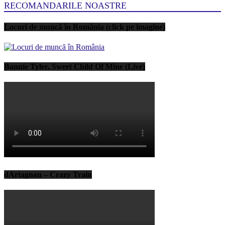
RECOMANDARILE NOASTRE
Locuri de muncă în România (click pe imagine)
Bonnie Tyler, Sweet Child Of Mine (Live)
dArtagnan – Crazy Train