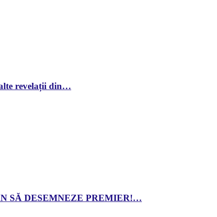
lte revelații din…
 DAN SĂ DESEMNEZE PREMIER!…