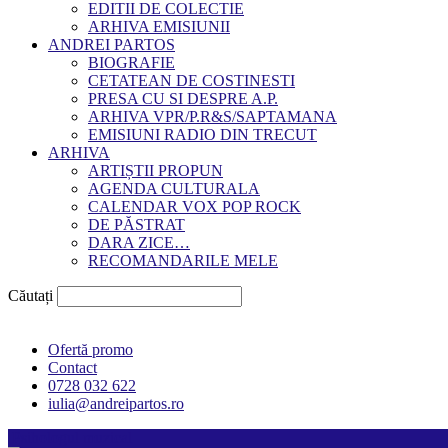
EDITII DE COLECTIE
ARHIVA EMISIUNII
ANDREI PARTOS
BIOGRAFIE
CETATEAN DE COSTINESTI
PRESA CU SI DESPRE A.P.
ARHIVA VPR/P.R&S/SAPTAMANA
EMISIUNI RADIO DIN TRECUT
ARHIVA
ARTIȘTII PROPUN
AGENDA CULTURALA
CALENDAR VOX POP ROCK
DE PĂSTRAT
DARA ZICE…
RECOMANDARILE MELE
Căutați
Ofertă promo
Contact
0728 032 622
iulia@andreipartos.ro
Psihologul muzical