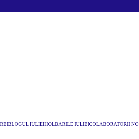
REI
BLOGUL IULIEI
HOLBARILE IULIEI
COLABORATORII NO