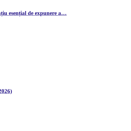
țiu esențial de expunere a…
2026)