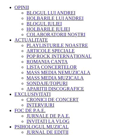
OPINII
BLOGUL LUI ANDREI
HOLBARILE LUI ANDREI
BLOGUL IULIEI
HOLBARILE IULIEI
COLABORATORII NOȘTRI
ACTUALITATE
PLAYLISTURILE NOASTRE
ARTICOLE SPECIALE
POP ROCK INTERNAȚIONAL
ROMANIA CANTA
LISTA CONCERTELOR
MASS MEDIA NEMUZICALA
MASS MEDIA MUZICALA
SONDAJE/TOPURI
APARIȚII DISCOGRAFICE
EXCLUSIVITATI
CRONICI DE CONCERT
INTERVIURI
FOC DE P.A.E.
JURNALE DE P.A.E.
INVITATI LA VLOG
PSIHOLOGUL MUZICAL
JURNAL DE EDIȚII