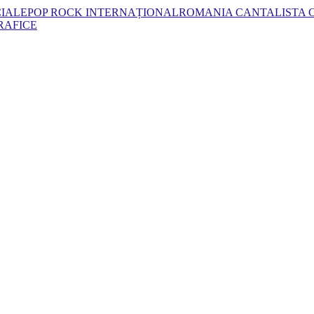
CIALE
POP ROCK INTERNAȚIONAL
ROMANIA CANTA
LISTA
RAFICE