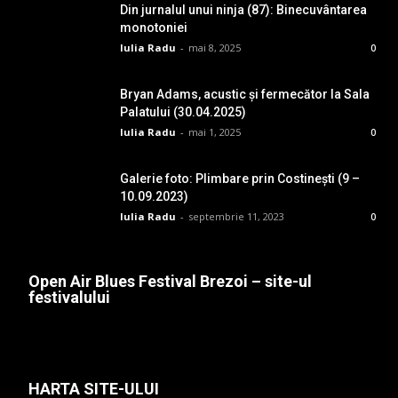
Din jurnalul unui ninja (87): Binecuvântarea
monotoniei
Iulia Radu
-
mai 8, 2025
0
Bryan Adams, acustic și fermecător la Sala
Palatului (30.04.2025)
Iulia Radu
-
mai 1, 2025
0
Galerie foto: Plimbare prin Costinești (9 –
10.09.2023)
Iulia Radu
-
septembrie 11, 2023
0
Open Air Blues Festival Brezoi – site-ul
festivalului
HARTA SITE-ULUI