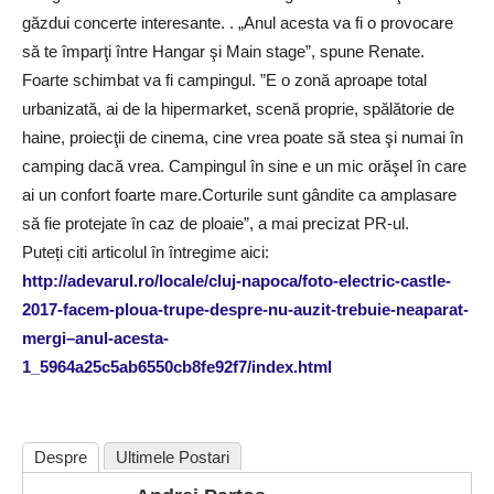
găzdui concerte interesante. . „Anul acesta va fi o provocare
să te împarţi între Hangar şi Main stage”, spune Renate.
Foarte schimbat va fi campingul. ”E o zonă aproape total
urbanizată, ai de la hipermarket, scenă proprie, spălătorie de
haine, proiecţii de cinema, cine vrea poate să stea şi numai în
camping dacă vrea. Campingul în sine e un mic orăşel în care
ai un confort foarte mare.Corturile sunt gândite ca amplasare
să fie protejate în caz de ploaie”, a mai precizat PR-ul.
Puteți citi articolul în întregime aici:
http://adevarul.ro/locale/cluj-napoca/foto-electric-castle-
2017-facem-ploua-trupe-despre-nu-auzit-trebuie-neaparat-
mergi–anul-acesta-
1_5964a25c5ab6550cb8fe92f7/index.html
Despre
Ultimele Postari