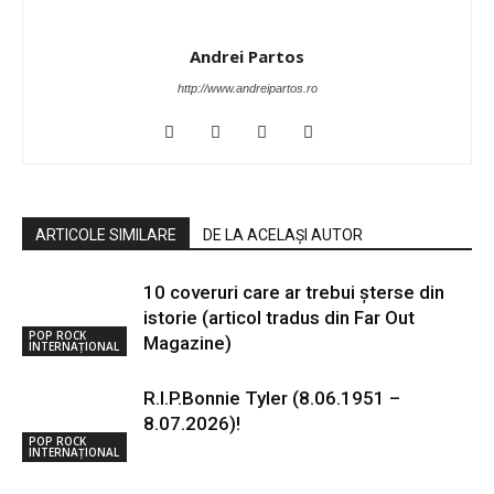
Andrei Partos
http://www.andreipartos.ro
ARTICOLE SIMILARE
DE LA ACELAȘI AUTOR
10 coveruri care ar trebui șterse din
istorie (articol tradus din Far Out
POP ROCK
Magazine)
INTERNAȚIONAL
R.I.P.Bonnie Tyler (8.06.1951 –
8.07.2026)!
POP ROCK
INTERNAȚIONAL