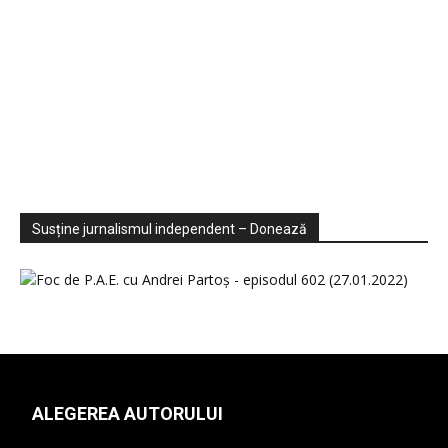
Sondaje
Video
Susține jurnalismul independent – Donează
ALEGEREA AUTORULUI