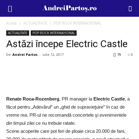
Acasă
ACTUALITATE
POP ROCK INTERNAȚIONAL
ACTUALITATE
POP ROCK INTERNAȚIONAL
Astăzi începe Electric Castle
De
Andrei Partos
-
iulie 12, 2017
79
0
Renate Roca-Rozenberg
, PR manager la
Electric Castle
, a
făcut pentru „Adevărul” un „ghid de supravieţuire” în caz de
vreme rea. PR-ul ne recomandă concertele şi evenimentele
din timpul zilei ce nu trebuie ratate.
Scene acoperite care pot feri de ploaie circa 20.000 de fani,