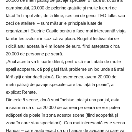
20.000 de metri pătraţi de pavaje speciale, o nouă structură a
campingului, 20.000 de pelerine gratuite şi multe lucruri de
făcut în timpul zilei, de la filme, sesiuni de genul TED talks sau
zeci de ateliere – sunt măsurile principale luate de
organizatorii Electric Castle pentru a face mai interesantă viaţa
fanilor festivalului în caz că va ploua. Bugetul festivalului se
ridică anul acesta la 4 milioane de euro, fiind aşteptate circa
20.000 de persoane pe seară.
„Anul acesta va fi foarte diferit, pentru că sunt atâta de multe
spaţii acoperite, că poţi găsi fără probleme un loc unde să stai
fără griji chiar dacă plouă. De asemenea, avem 20.000 de
metri pătraţi de pavaje speciale care fac faţă la ploaie”, a
explicat Renate.
Din cele 9 scene, două sunt închise total şi una parţial, asta
înseamnă că circa 20.000 de oameni pe seară se vor putea
adăposti de ploaie în zona acestor scene (fiind acoperită şi
zona în care stau spectatorii). Cea mai interesantă este scena
Hangar – care arată exact ca un hangar de avioane şi care va