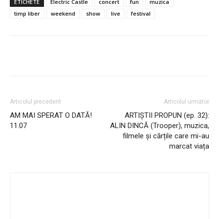
ETICHETE
Electric Castle
concert
fun
muzica
timp liber
weekend
show
live
festival
Articolul precedent
Articolul următor
AM MAI SPERAT O DATĂ!
ARTIȘTII PROPUN (ep. 32):
11.07
ALIN DINCĂ (Trooper), muzica,
filmele și cărțile care mi-au
marcat viața