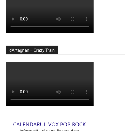
dArtagnan – Crazy Train
CALENDARUL VOX POP ROCK
Informatii - click pe fiecare data