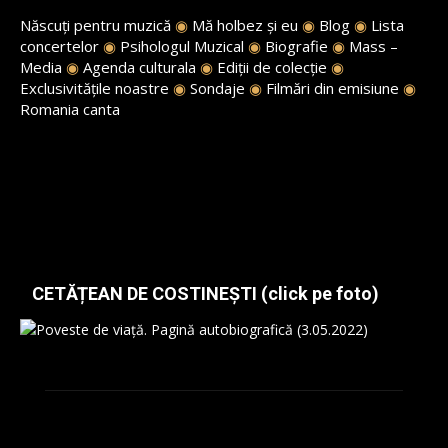
Născuți pentru muzică
◉
Mă holbez și eu
◉
Blog
◉
Lista
concertelor
◉
Psihologul Muzical
◉
Biografie
◉
Mass –
Media
◉
Agenda culturala
◉
Ediții de colecție
◉
Exclusivitățile noastre
◉
Sondaje
◉
Filmări din emisiune
◉
Romania canta
CETĂȚEAN DE COSTINEȘTI (click pe foto)