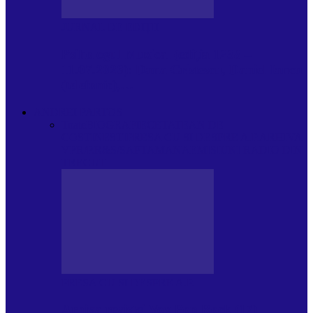
JURNAL DE EDIȚII
Psihologul Muzical (ediția 1238 –
11.07.2026): Dana Cristescu, Daniel Iancu
(telefonic),…
ANDREI PARTOS
Toate
BIOGRAFIE
CETATEAN DE
COSTINESTI
PRESA CU SI DESPRE A.P.
ARHIVA
VPR/P.R&S/SAPTAMANA
EMISIUNI RADIO DIN
TRECUT
PRESA CU SI DESPRE A.P.
Arhiva revistei Vox Pop Rock (17)