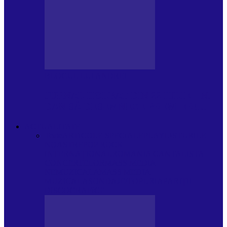
BLOGUL LUI ANDREI
JURNAL HOLBAT DIN 22 IULIE – N.
DAN SĂ DESEMNEZE PREMIER!…
ACTUALITATE
Toate
ARTICOLE SPECIALE
PLAYLISTURILE
NOASTRE
POP ROCK
INTERNAȚIONAL
ROMANIA CANTA
LISTA
CONCERTELOR
MASS MEDIA
NEMUZICALA
MASS MEDIA
MUZICALA
SONDAJE/TOPURI
APARIȚII
DISCOGRAFICE