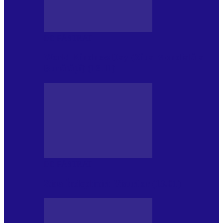
DE PĂSTRAT
World Kindness Day (Ziua Mondială a
Bunătății) (13.11)
DE PĂSTRAT
Ziua Îndeplinirii Visurilor (13.01)