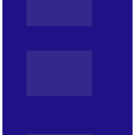
MASS MEDIA NEMUZICALA
Sfârșitul democrației așa cum o știm
MASS MEDIA NEMUZICALA
„Delta Sălbatică”, cel mai amplu
documentar dedicat Deltei Dunării,
proiectat în…