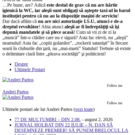
…Pe bune, are? Adică
este destul de grav că nu are hârtie
igienică la WC, iar aleşii sunt obligaţi să aştepte taxi-ul în barul
instituţiei pentru că nu au la dispoziţie maşini de serviciu
!
Dar dacă aflăm că
nu are nici autorizaţie I.S.U, atunci e de-a
dreptul revoltător
! Abia atunci
aleşii ar fi îndreptăţiţi să îşi
depună mandatele şi să plece acasă
! Cum să vii zi de zi la
„muncă” într-o clădire care nu e sigură? Asta fac elevii, nu „aleşii”
neamului! Asta fac „copiii golanilor”, „rockerii satanişti” în fiecare
seară în cluburile din ţară, nu „mai-marii” Statului! Trebuie să existe
o delimitare clară între „pleava societăţii” şi politicieni!
Despre
Ultimele Postari
Follow me
Andrei Partos
Follow me
Ultimele postari ale lui Andrei Partos
(
vezi toate
)
77 DE MULȚUMIRI – DIN 2.08.
- august 2, 2026
JURNAL HOLBAT DIN 22 IULIE – N. DAN SĂ
DESEMNEZE PREMIER! SĂ PUNEM BRELOCUL LA