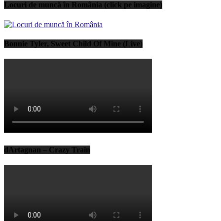
Locuri de muncă în România (click pe imagine)
Bonnie Tyler, Sweet Child Of Mine (Live)
dArtagnan – Crazy Train