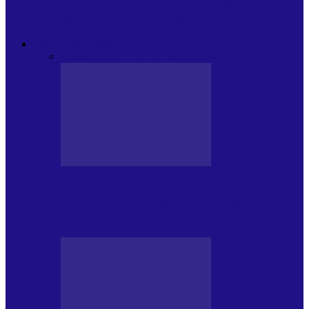
Modulul FNT Educațional, ediția a 5-a.
Spațiu esențial de expunere a…
EXCLUSIVITATI
Toate
CRONICI DE CONCERT
INTERVIURI
CRONICI DE CONCERT
Alexandru Andries în clubul Quantic
(2.06.2026)