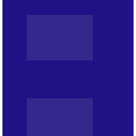
NONCONFORMIST CÂNTECE…
JURNAL DE EDIȚII
Psihologul Muzical (ediția 1239 –
18.07.2026): Walter Ghicolescu, TOP
NONCONFORMIST CÂNTECE…