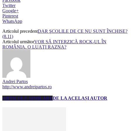
Facebook
Twitter
Google+
Pinterest
WhatsApp
Articolul precedent
DAR ŞCOLILE DE CE NU SUNT ÎNCHISE?
(8.11)
Articolul următor
VOR SĂ INTERZICĂ ROCK-UL ÎN
ROMÂNIA. O LUAŢI RAZNA?
Andrei Partos
http://www.andreipartos.ro
ARTICOLE SIMILARE
DE LA ACELAȘI AUTOR