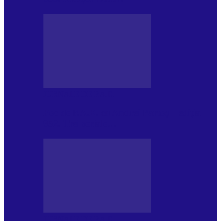
JURNALE DE P.A.E.
Foc de P.A.E. cu Andrei Partoș – ediția
952. Trei seriale…
JURNALE DE P.A.E.