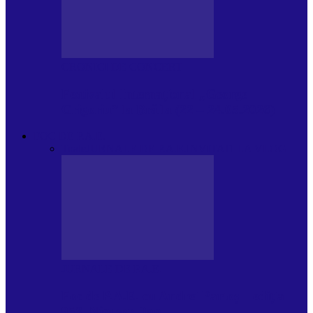
CRONICI DE CONCERT
Festivalul Internațional „George
Grigoriu” la Brăila (22 – 24.05.2026)
FOC DE P.A.E.
Toate
JURNALE DE P.A.E.
INVITATI LA VLOG
JURNALE DE P.A.E.
Foc de P.A.E. cu Andrei Partoș – ediția
953. Nicușor Dan…