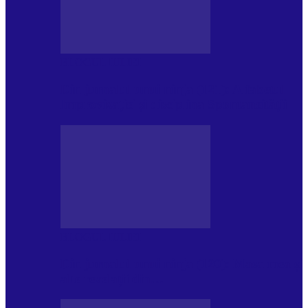
BLOGUL IULIEI
Din jurnalul unui ninja (121): Alfabetul
Improvizației și disciplina Spontaneității
BLOGUL IULIEI
Din jurnalul unui ninja (120): Masa mea și
alte revelații din…