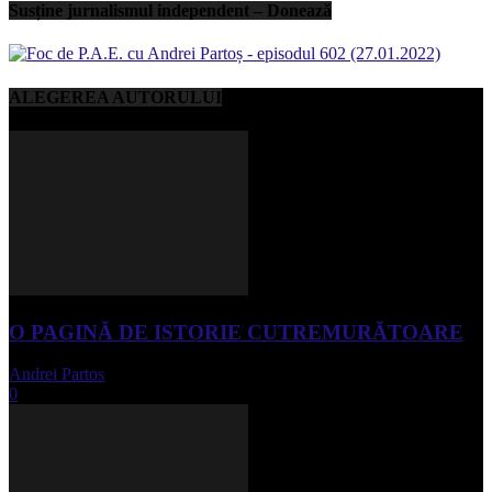
Susține jurnalismul independent – Donează
ALEGEREA AUTORULUI
O PAGINĂ DE ISTORIE CUTREMURĂTOARE
Andrei Partos
-
iunie 15, 2023
0