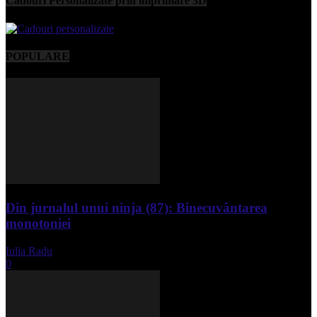
Cadouri Personalizate prin imprimare 3D
POPULARE
Din jurnalul unui ninja (87): Binecuvântarea
monotoniei
Iulia Radu
-
mai 8, 2025
0