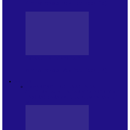
Arhiva revistei Vox Pop Rock (15)
PRESA CU SI DESPRE A.P.
Arhiva revistei Vox Pop Rock (14)
ARHIVA
Toate
ARTIȘTII PROPUN
AGENDA
CULTURALA
CALENDAR VOX POP ROCK
DE
PĂSTRAT
DARA ZICE…
RECOMANDARILE
MELE