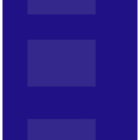
CRONICI DE CONCERT
Tania Turtureanu la Sala Palatului
CRONICI DE CONCERT
Între „Infinite Dreams” și Eddie: Iron
Maiden pe Arena Națională (28.05.2026)