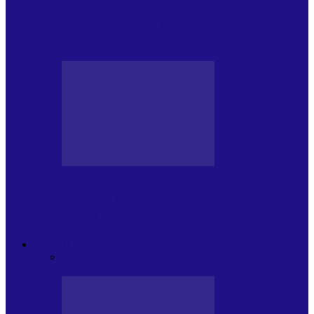
Foc de P.A.E. cu Andrei Partoș – ediția
951. Campionatul Mondial…
JURNALE DE P.A.E.
Foc de P.A.E. cu Andrei Partoș – ediția
950. V-a afectat…
PSIHOLOGUL MUZICAL
Toate
JURNAL DE EDIȚII
EDITII DE
COLECTIE
ARHIVA EMISIUNII