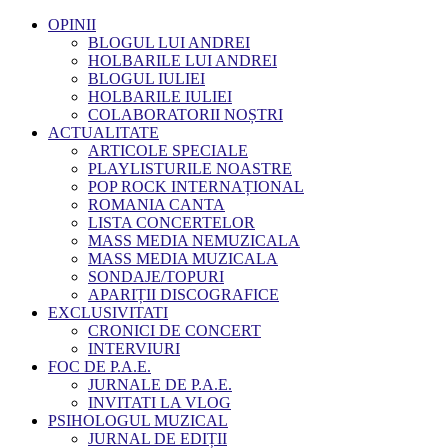
OPINII
BLOGUL LUI ANDREI
HOLBARILE LUI ANDREI
BLOGUL IULIEI
HOLBARILE IULIEI
COLABORATORII NOȘTRI
ACTUALITATE
ARTICOLE SPECIALE
PLAYLISTURILE NOASTRE
POP ROCK INTERNAȚIONAL
ROMANIA CANTA
LISTA CONCERTELOR
MASS MEDIA NEMUZICALA
MASS MEDIA MUZICALA
SONDAJE/TOPURI
APARIȚII DISCOGRAFICE
EXCLUSIVITATI
CRONICI DE CONCERT
INTERVIURI
FOC DE P.A.E.
JURNALE DE P.A.E.
INVITATI LA VLOG
PSIHOLOGUL MUZICAL
JURNAL DE EDIȚII