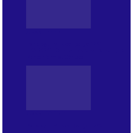
JURNAL DE EDIȚII
Psihologul Muzical (ediția 1241 –
1.08.2026): Carmen-Victoria Bârloiu, Top
Nonconformist Cântece…
JURNAL DE EDIȚII
Psihologul Muzical (ediția 1240 –
25.07.2026): Niki Puchianu, TOP