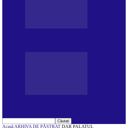
DE PĂSTRAT
Ziua internațională a Mării Negre (31.10)
DE PĂSTRAT
Ziua Internațională a Tigrului (29.07)
Acasă
ARHIVA
DE PĂSTRAT
DAR PALATUL