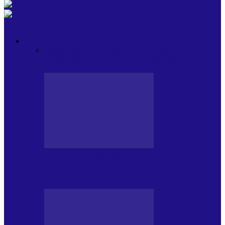
OPINII
Toate
BLOGUL LUI ANDREI
HOLBARILE LUI
ANDREI
BLOGUL IULIEI
HOLBARILE
IULIEI
COLABORATORII NOȘTRI
BLOGUL LUI ANDREI
77 DE MULȚUMIRI – DIN 2.08.