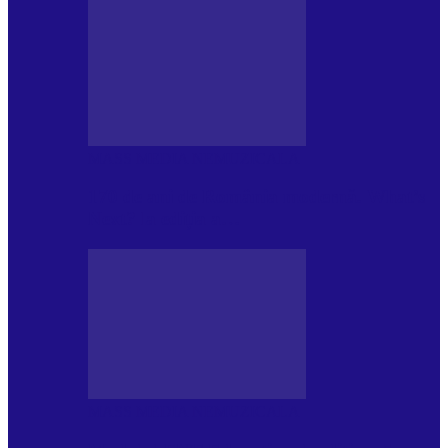
MASS MEDIA NEMUZICALA
170 de ani de România modernă. What’s
Next? la ediția a…
MASS MEDIA NEMUZICALA