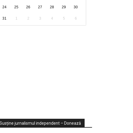
24
25
26
27
28
29
30
31
1
2
3
4
5
6
ondaje
ideo
Susține jurnalismul independent – Donează