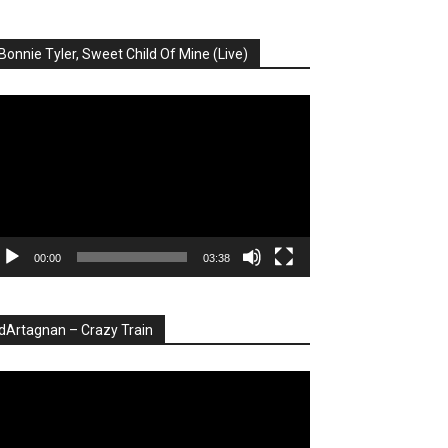
Bonnie Tyler, Sweet Child Of Mine (Live)
ayer
deo
00:00
03:38
dArtagnan – Crazy Train
ayer
deo