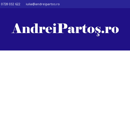
0728 032 622
iulia@andreipartos.ro