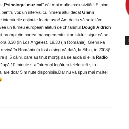
a „
Psihologul muzical
” cât mai multe exclusivități! Ei bine,
entru voi: un interviu cu nimeni altul decât
Glenn
tre interviurile obținute foarte ușor! Am decis să solicităm
vea un turneu european alături de chitaristul
Dough Aldrich
t prompt din partea managementului artistului: sigur că se
e, ora 8.30 (în Los Angeles), 18.30 (în România). Glenn i-a
ă revină în România (a fost o singură dată, la Sibiu, în 2008)!
 și 5 câini, care au ținut morțiș să se audă și ei la
Radio
e! După 10 minute s-a întrerupt legătura telefonică și a
ai are doar 5 minute disponibile.Dar nu vă spun mai multe!