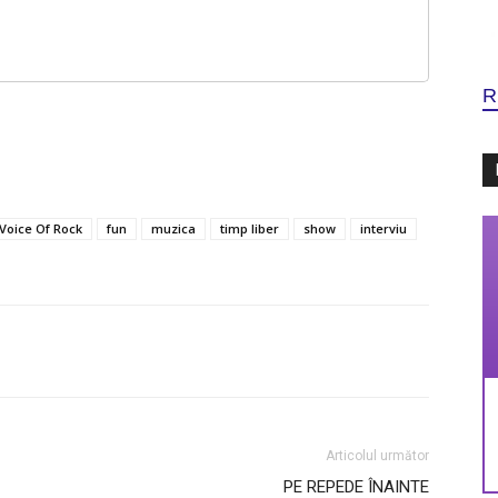
R
Voice Of Rock
fun
muzica
timp liber
show
interviu
Articolul următor
PE REPEDE ÎNAINTE