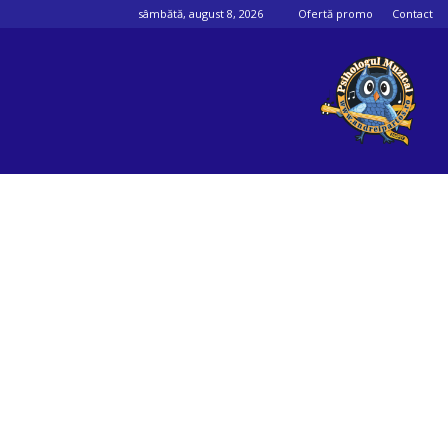
sâmbătă, august 8, 2026
Ofertă promo
Contact
Psihologul
muzical