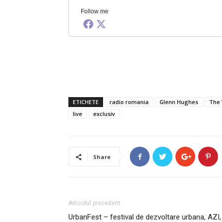
Follow me
ETICHETE
radio romania
Glenn Hughes
The 
live
exclusiv
Share
Articolul precedent
UrbanFest – festival de dezvoltare urbana, AZI,