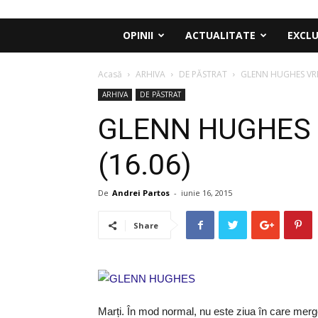
OPINII
ACTUALITATE
EXCLU
Acasă
ARHIVA
DE PĂSTRAT
GLENN HUGHES VRE
ARHIVA
DE PĂSTRAT
GLENN HUGHES 
(16.06)
De
Andrei Partos
-
iunie 16, 2015
Share
Marți. În mod normal, nu este ziua în care merge