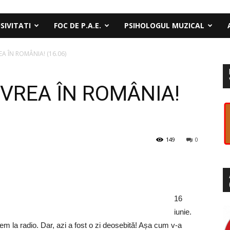
SIVITATI
FOC DE P.A.E.
PSIHOLOGUL MUZICAL
A ÎN ROMÂNIA! (16.06)
VREA ÎN ROMÂNIA!
149
0
16
iunie.
m la radio. Dar, azi a fost o zi deosebită! Așa cum v-a