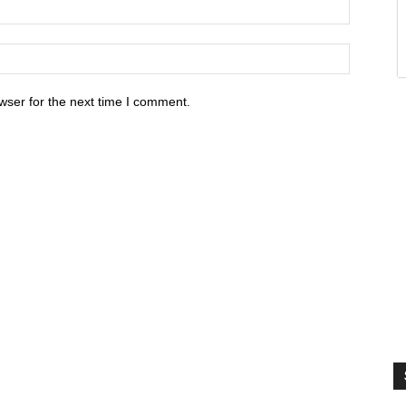
wser for the next time I comment.
S
V