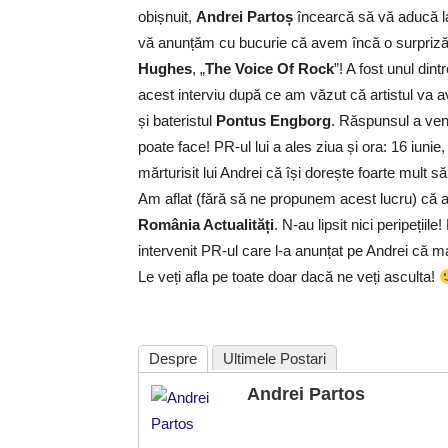
obișnuit,
Andrei Partoș
încearcă să vă aducă l
vă anunțăm cu bucurie că avem încă o surpriză p
Hughes
, „
The Voice Of Rock
”! A fost unul din
acest interviu după ce am văzut că artistul va a
și bateristul
Pontus Engborg
. Răspunsul a veni
poate face! PR-ul lui a ales ziua și ora: 16 iuni
mărturisit lui Andrei că își dorește foarte mult s
Am aflat (fără să ne propunem acest lucru) că are
România Actualități
. N-au lipsit nici peripețiil
intervenit PR-ul care l-a anunțat pe Andrei că m
Le veți afla pe toate doar dacă ne veți asculta!
Despre
Ultimele Postari
Andrei Partos