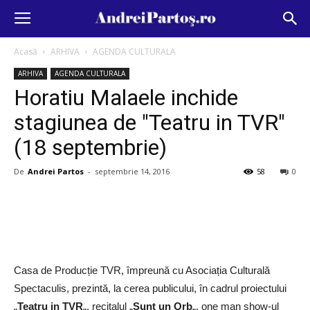
Acasă
ARHIVA
AGENDA CULTURALA
ARHIVA
AGENDA CULTURALA
Horatiu Malaele inchide
stagiunea de "Teatru in TVR"
(18 septembrie)
De
Andrei Partos
-
septembrie 14, 2016
58
0
Casa de Producție TVR, împreună cu Asociația Culturală
Spectaculis, prezintă, la cerea publicului, în cadrul proiectului
„
Teatru in TVR
„, recitalul „
Sunt un Orb
„, one man show-ul