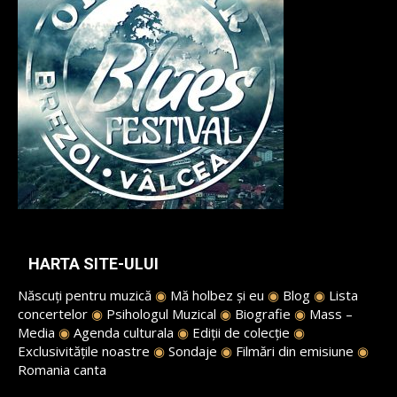
HARTA SITE-ULUI
Născuți pentru muzică
◉
Mă holbez și eu
◉
Blog
◉
Lista
concertelor
◉
Psihologul Muzical
◉
Biografie
◉
Mass –
Media
◉
Agenda culturala
◉
Ediții de colecție
◉
Exclusivitățile noastre
◉
Sondaje
◉
Filmări din emisiune
◉
Romania canta