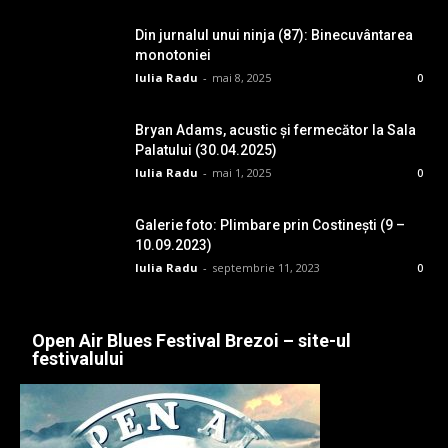
Din jurnalul unui ninja (87): Binecuvântarea
monotoniei
Iulia Radu
-
mai 8, 2025
0
Bryan Adams, acustic și fermecător la Sala
Palatului (30.04.2025)
Iulia Radu
-
mai 1, 2025
0
Galerie foto: Plimbare prin Costinești (9 –
10.09.2023)
Iulia Radu
-
septembrie 11, 2023
0
Open Air Blues Festival Brezoi – site-ul
festivalului