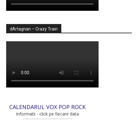
dArtagnan – Crazy Train
CALENDARUL VOX POP ROCK
Informatii - click pe fiecare data