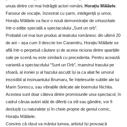
unuia dintre cei mai îndrăgiți actori români,
Horațiu Mălăele
.
Farseur de vocație, înzestrat cu șarm, inteligență și umor,
Horațiu Mălăele va face o nouă demonstrație de virtuozitate
într-o ediție specială a spectacolului „Sunt un orb”.
Probabil cel mai bun produs al teatrului românesc din ultimii 20
de ani – așa cum îl descrie Ion Caramitru, Horațiu Mălăele se
află într-o perpetuă căutare și de aceea niciuna dintre aparițiile
sale pe scenă nu este similară cu precedenta. Pentru această
variantă a spectacolului “Sunt un Orb”, maestrul trasului pe
sfoară, al ironiei și al hazului ascuțit își ia ca aliat fie umorul
irezistibil al insinuantului Brumaru, fie înțelesurile subtile ale lui
Marin Sorescu, sau vibrațiile delicate ale boemului Nichita.
Acestea sunt doar câteva dintre promisiunile unui spectacol, în
cadrul căruia autori atât de diferiți ca stil sau gândire, vor fi
deslușiți cu naturalețe și în cheie proprie de geniul comic,
Horațiu Mălăele.
Convins că râsul va mântui lumea, artistul își provoacă