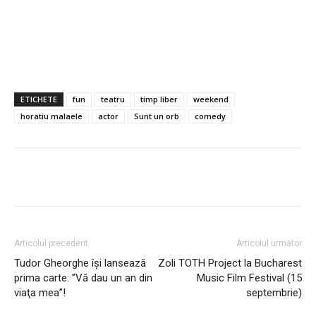
ETICHETE
fun
teatru
timp liber
weekend
horatiu malaele
actor
Sunt un orb
comedy
Articolul precedent
Articolul următor
Tudor Gheorghe îşi lansează
Zoli TOTH Project la Bucharest
prima carte: ”Vă dau un an din
Music Film Festival (15
viaţa mea”!
septembrie)