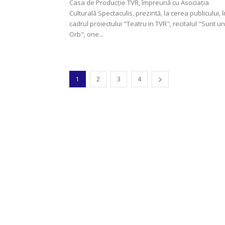
Casa de Producție TVR, împreună cu Asociația
Culturală Spectaculis, prezintă, la cerea publicului, î
cadrul proiectului "Teatru in TVR", recitalul "Sunt un
Orb", one...
1
2
3
4