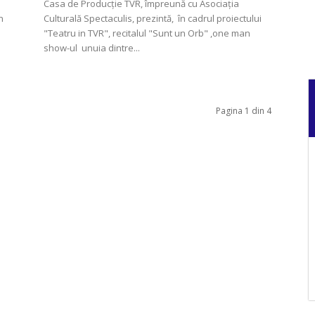
Casa de Producție TVR, împreună cu Asociația
n
Culturală Spectaculis, prezintă, în cadrul proiectului
"Teatru in TVR", recitalul "Sunt un Orb" ,one man
show-ul unuia dintre...
Pagina 1 din 4