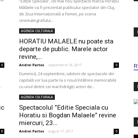
”Ediție Specială”, cel mai nou spectacol marca Horațiu
Mălăele va fi prezentat publicului spectator din Cluj,
de Ziua Internațională a Femeii, pe scena
cinematografului...
AGENDA CULTURALA
HORATIU MALAELE nu poate sta
departe de public. Marele actor
revine,...
Andrei Partos
-
septembrie 19, 2017
0
0
R
Duminică, 24 septembrie, iubitorii de spectacole din
capitală vor lua parte la o nouă întâlnire memorabilă
.
cu unul dintre cei mai îndrăgiți actori de...
AGENDA CULTURALA
ic
Spectacolul ”Editie Speciala cu
Horatiu si Bogdan Malaele” revine
miercuri, 23...
Andrei Partos
-
august 17, 2017
0
0
Pl