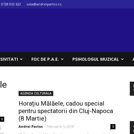
0728 032 622
iulia@andreipartos.ro
SIVITATI
FOC DE P.A.E.
PSIHOLOGUL MUZICAL
le
AGENDA CULTURALA
Horațiu Mălăele, cadou special
pentru spectatorii din Cluj-Napoca
(8 Martie)
0
Andrei Partos
-
februarie 5, 2018
0
,
ție