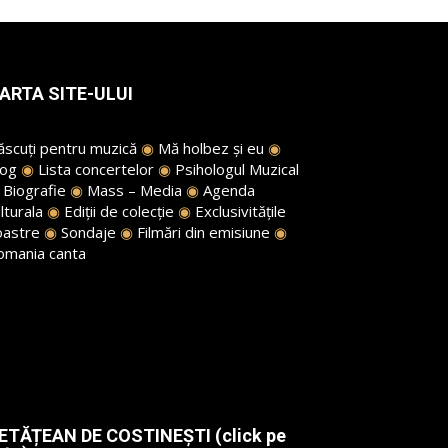
ARTA SITE-ULUI
ăscuți pentru muzică
◉
Mă holbez și eu
◉
log
◉
Lista concertelor
◉
Psihologul Muzical
◉
Biografie
◉
Mass – Media
◉
Agenda
lturala
◉
Ediții de colecție
◉
Exclusivitățile
oastre
◉
Sondaje
◉
Filmări din emisiune
◉
omania canta
ETĂȚEAN DE COSTINEȘTI (click pe