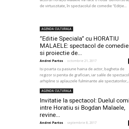
de virtuozitate, în spectacolul de comedie ”Ediție...
AGENDA CULTURALA
”Editie Speciala” cu HORATIU
MALAELE: spectacol de comedie
si proiectie de...
Andrei Partos
-
octombrie 21, 2017
Isi poarta cu pasiune haina de actor, bagheta de
regizor si penita de grafician, iar salile de spectacol
arhipline si aplauzele fulminante ale spectatorilor,..
AGENDA CULTURALA
Invitatie la spectacol: Duelul com
intre Horatiu si Bogdan Malaele,
revine...
Andrei Partos
-
septembrie 8, 2017