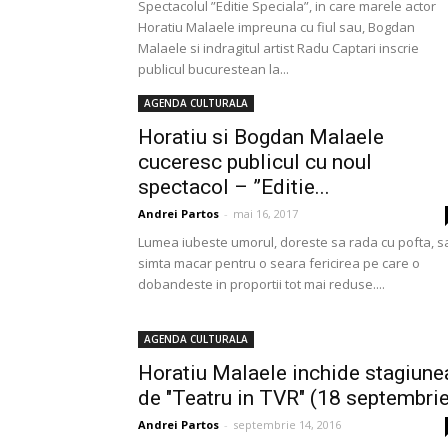
Spectacolul ”Editie Speciala”, in care marele actor
Horatiu Malaele impreuna cu fiul sau, Bogdan
Malaele si indragitul artist Radu Captari inscrie
publicul bucurestean la...
AGENDA CULTURALA
Horatiu si Bogdan Malaele
cuceresc publicul cu noul
spectacol – ”Editie...
Andrei Partos
-
mai 16, 2017
Lumea iubeste umorul, doreste sa rada cu pofta, s
simta macar pentru o seara fericirea pe care o
dobandeste in proportii tot mai reduse....
AGENDA CULTURALA
Horatiu Malaele inchide stagiune
de "Teatru in TVR" (18 septembrie
Andrei Partos
-
septembrie 14, 2016