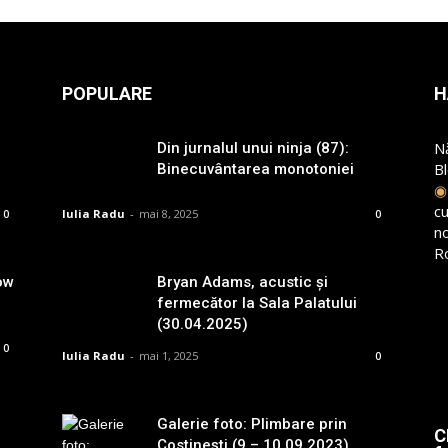
POPULARE
H
N
Din jurnalul unui ninja (87):
B
Binecuvântarea monotoniei
cu
Iulia Radu
-
mai 8, 2025
0
0
n
R
ow
Bryan Adams, acustic și
fermecător la Sala Palatului
(30.04.2025)
0
Iulia Radu
-
mai 1, 2025
0
Galerie foto: Plimbare prin
C
Costinești (9 – 10.09.2023)