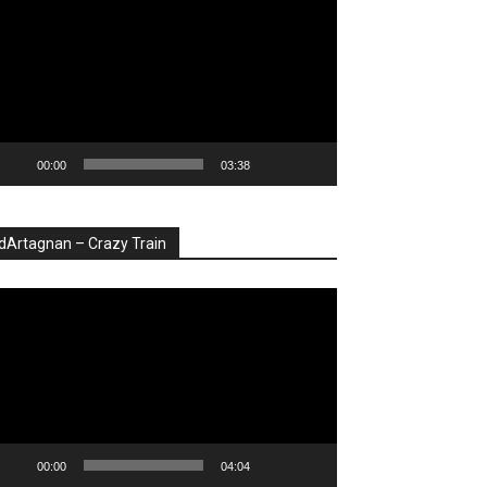
deo
00:00
03:38
dArtagnan – Crazy Train
ayer
deo
00:00
04:04