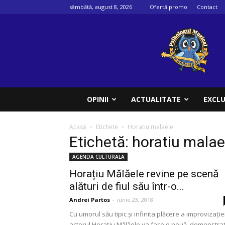
sâmbătă, august 8, 2026
Ofertă promo
Contact
Psihologul
muzical
OPINII
ACTUALITATE
EXCLU
Acasă
Etichete
Horatiu malaele
Etichetă: horatiu malae
AGENDA CULTURALA
Horațiu Mălăele revine pe scenă
alături de fiul său într-o...
Andrei Partos
-
iunie 23, 2018
Cu umorul său tipic și infinita plăcere a improvizației
actorul Horațiu Mălăele va face o nouă demonstra