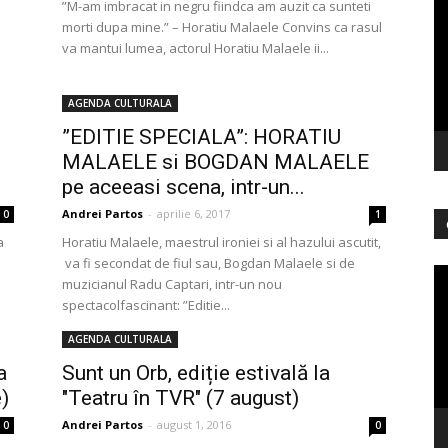
”M-am imbracat in negru fiindca am auzit ca sunteti
vi
morti dupa mine.” – Horatiu Malaele Convins ca rasul
va mantui lumea, actorul Horatiu Malaele ii...
AGENDA CULTURALA
”EDITIE SPECIALA”: HORATIU
MALAELE si BOGDAN MALAELE
pe aceeasi scena, intr-un...
Andrei Partos
-
aprilie 6, 2017
0
1
a
Horatiu Malaele, maestrul ironiei si al hazului ascutit,
va fi secondat de fiul sau, Bogdan Malaele si de
Pl
muzicianul Radu Captari, intr-un nou
vi
spectacolfascinant: ”Editie...
AGENDA CULTURALA
a
Sunt un Orb, ediție estivală la
)
"Teatru în TVR" (7 august)
Andrei Partos
-
august 1, 2016
0
0