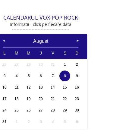
CALENDARUL VOX POP ROCK
Informatii - click pe fiecare data
August
L
M
M
J
V
S
D
27
28
29
30
31
1
2
3
4
5
6
7
8
9
10
11
12
13
14
15
16
17
18
19
20
21
22
23
24
25
26
27
28
29
30
31
1
2
3
4
5
6