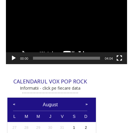
video
00:00
04:04
CALENDARUL VOX POP ROCK
Informatii - click pe fiecare data
August
L
M
M
J
V
S
D
27
28
29
30
31
1
2