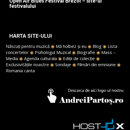
Open Air Blues Festival Brezoi – site-ul
festivalului
HARTA SITE-ULUI
Născuți pentru muzică
◉
Mă holbez și eu
◉
Blog
◉
Lista
concertelor
◉
Psihologul Muzical
◉
Biografie
◉
Mass –
Media
◉
Agenda culturala
◉
Ediții de colecție
◉
Exclusivitățile noastre
◉
Sondaje
◉
Filmări din emisiune
◉
Romania canta