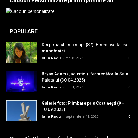
Cadouri Personalizate prin imprimare 3D
POPULARE
Din jurnalul unui ninja (87): Binecuvântarea
monotoniei
Iulia Radu
-
mai 8, 2025
0
Bryan Adams, acustic și fermecător la Sala
Palatului (30.04.2025)
Iulia Radu
-
mai 1, 2025
0
Galerie foto: Plimbare prin Costinești (9 –
10.09.2023)
Iulia Radu
-
septembrie 11, 2023
0