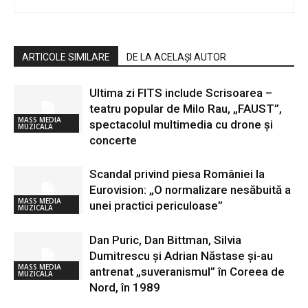
ARTICOLE SIMILARE
DE LA ACELAȘI AUTOR
Ultima zi FITS include Scrisoarea –
teatru popular de Milo Rau, „FAUST”,
MASS MEDIA
spectacolul multimedia cu drone și
MUZICALA
concerte
Scandal privind piesa României la
Eurovision: „O normalizare nesăbuită a
MASS MEDIA
unei practici periculoase”
MUZICALA
Dan Puric, Dan Bittman, Silvia
Dumitrescu și Adrian Năstase și-au
MASS MEDIA
antrenat „suveranismul” în Coreea de
MUZICALA
Nord, în 1989