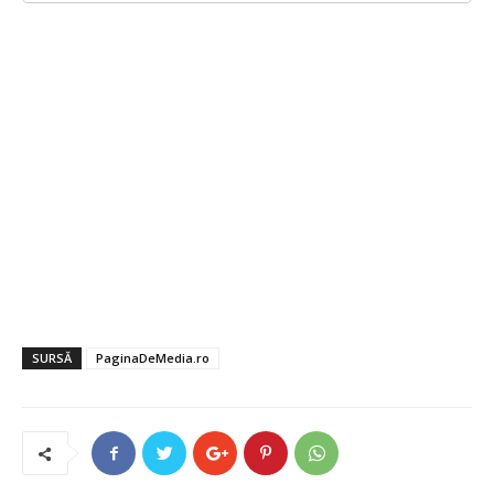
SURSĂ
PaginaDeMedia.ro