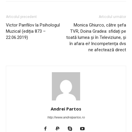
Articolul precedent
Articolul următor
Victor Panfilov la Psihologul
Monica Ghiurco, către șefa
Muzical (ediția 873 –
TVR, Doina Gradea: sfidați pe
22.06.2019)
toată lumea și în Televiziune, și
în afara ei! Incompetența dvs
ne afectează direct
Andrei Partos
http://www.andreipartos.ro