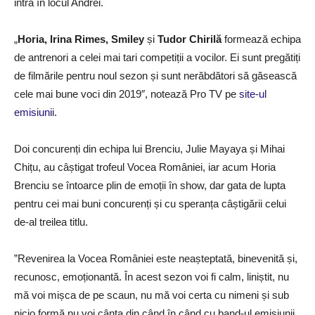
intra în locul Andrei.
„
Horia, Irina Rimes, Smiley
și
Tudor Chirilă
formează echipa
de antrenori a celei mai tari competiții a vocilor. Ei sunt pregătiți
de filmările pentru noul sezon și sunt nerăbdători să găsească
cele mai bune voci din 2019″, notează Pro TV pe
site-ul
emisiunii
.
Doi concurenți din echipa lui Brenciu, Julie Mayaya și Mihai
Chițu, au câștigat trofeul Vocea României, iar acum Horia
Brenciu se întoarce plin de emoții în show, dar gata de lupta
pentru cei mai buni concurenți și cu speranța câștigării celui
de-al treilea titlu.
”Revenirea la Vocea României este neașteptată, binevenită și,
recunosc, emoționantă. În acest sezon voi fi calm, liniștit, nu
mă voi mișca de pe scaun, nu mă voi certa cu nimeni și sub
nicio formă nu voi cânta din când în când cu band-ul emisiunii.