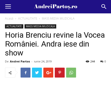
Acasă
ACTUALITATE
MASS MEDIA MUZICALA
ACTUALITATE
MASS MEDIA MUZICALA
Horia Brenciu revine la Vocea
României. Andra iese din
show
De
Andrei Partos
-
iunie 24, 2019
244
0