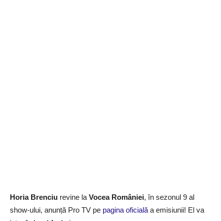
Horia Brenciu
revine la
Vocea României
, în sezonul 9 al
show-ului, anunță Pro TV pe
pagina oficială
a emisiunii! El va