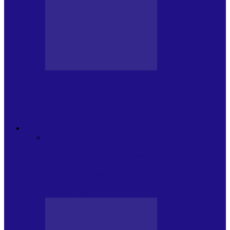
BLOGUL LUI ANDREI
JURNAL HOLBAT DIN 22 IULIE – N.
DAN SĂ DESEMNEZE PREMIER!…
ACTUALITATE
Toate
PLAYLISTURILE NOASTRE
ARTICOLE
SPECIALE
POP ROCK
INTERNAȚIONAL
ROMANIA CANTA
LISTA
CONCERTELOR
MASS MEDIA
NEMUZICALA
MASS MEDIA
MUZICALA
SONDAJE/TOPURI
APARIȚII
DISCOGRAFICE