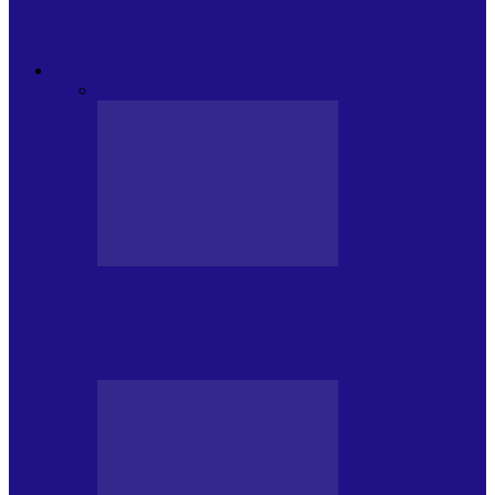
Modulul FNT Educațional, ediția a 5-a.
Spațiu esențial de expunere a…
EXCLUSIVITATI
Toate
CRONICI DE CONCERT
INTERVIURI
CRONICI DE CONCERT
Alexandru Andries în clubul Quantic
(2.06.2026)