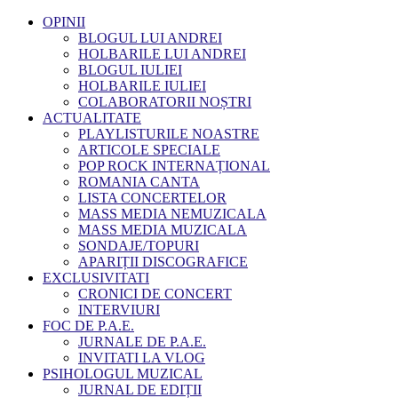
OPINII
BLOGUL LUI ANDREI
HOLBARILE LUI ANDREI
BLOGUL IULIEI
HOLBARILE IULIEI
COLABORATORII NOȘTRI
ACTUALITATE
PLAYLISTURILE NOASTRE
ARTICOLE SPECIALE
POP ROCK INTERNAȚIONAL
ROMANIA CANTA
LISTA CONCERTELOR
MASS MEDIA NEMUZICALA
MASS MEDIA MUZICALA
SONDAJE/TOPURI
APARIȚII DISCOGRAFICE
EXCLUSIVITATI
CRONICI DE CONCERT
INTERVIURI
FOC DE P.A.E.
JURNALE DE P.A.E.
INVITATI LA VLOG
PSIHOLOGUL MUZICAL
JURNAL DE EDIȚII