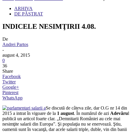
ARHIVA
DE PĂSTRAT
INDICELE NESIMŢIRII 4.08.
De
Andrei Partos
-
august 4, 2015
0
36
Share
Facebook
Twitter
Google+
Pinterest
WhatsApp
Se discută de câteva zile, dar O.G nr 14 din
2015 a intrat în vigoare de la
1 august
. În numărul de azi
Adevăru
l
publică un articol foarte clar. „Demnitarii României au cele mai
nesimţite salarii din Europa”. Şi populaţia nu se enervează. Ştiu,
oamenii sunt în vacanţă, dar acele salarii triple, duble, vin din banii