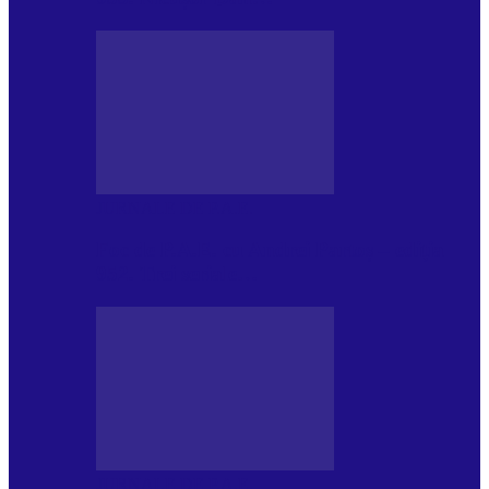
JURNALE DE P.A.E.
Foc de P.A.E. cu Andrei Partoș – ediția
952. Trei seriale…
JURNALE DE P.A.E.