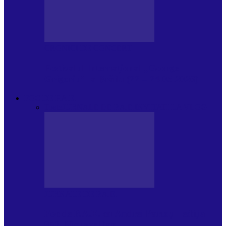
CRONICI DE CONCERT
Festivalul Internațional „George
Grigoriu” la Brăila (22 – 24.05.2026)
FOC DE P.A.E.
Toate
JURNALE DE P.A.E.
INVITATI LA VLOG
JURNALE DE P.A.E.
Foc de P.A.E. cu Andrei Partoș – ediția
953. Nicușor Dan…