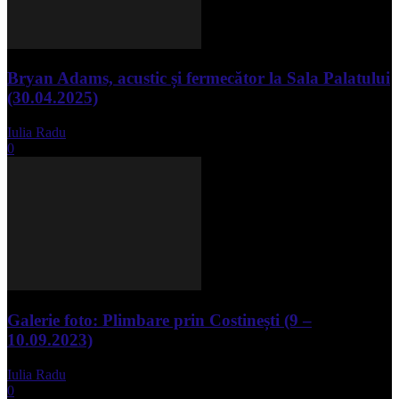
Bryan Adams, acustic și fermecător la Sala Palatului
(30.04.2025)
Iulia Radu
-
mai 1, 2025
0
Galerie foto: Plimbare prin Costinești (9 –
10.09.2023)
Iulia Radu
-
septembrie 11, 2023
0