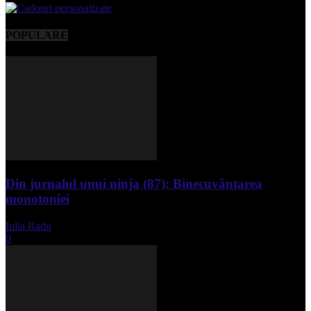
POPULARE
Din jurnalul unui ninja (87): Binecuvântarea
monotoniei
Iulia Radu
-
mai 8, 2025
0