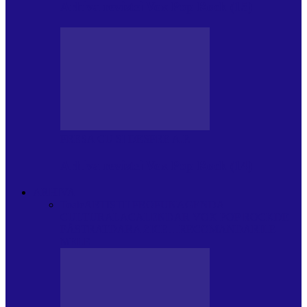
Arhiva revistei Vox Pop Rock (15)
PRESA CU SI DESPRE A.P.
Arhiva revistei Vox Pop Rock (14)
ARHIVA
Toate
ARTIȘTII PROPUN
AGENDA
CULTURALA
CALENDAR VOX POP ROCK
DE
PĂSTRAT
DARA ZICE…
RECOMANDARILE
MELE