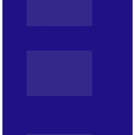
MASS MEDIA NEMUZICALA
Sfârșitul democrației așa cum o știm
MASS MEDIA NEMUZICALA
„Delta Sălbatică”, cel mai amplu
documentar dedicat Deltei Dunării,
proiectat în…