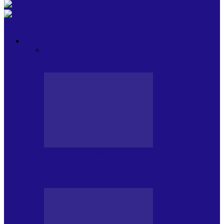
OPINII
Toate
BLOGUL LUI ANDREI
HOLBARILE LUI
ANDREI
BLOGUL IULIEI
HOLBARILE
IULIEI
COLABORATORII NOȘTRI
BLOGUL LUI ANDREI
77 DE MULȚUMIRI – DIN 2.08.