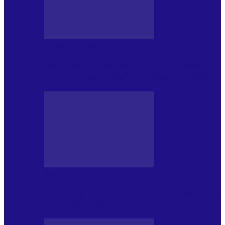
BLOGUL IULIEI
Din jurnalul unui ninja (121): Alfabetul
Improvizației și disciplina Spontaneității
BLOGUL IULIEI
Din jurnalul unui ninja (120): Masa mea și
alte revelații din…