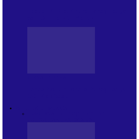
Foc de P.A.E. cu Andrei Partoș – ediția
951. Campionatul Mondial…
JURNALE DE P.A.E.
Foc de P.A.E. cu Andrei Partoș – ediția
950. V-a afectat…
PSIHOLOGUL MUZICAL
Toate
JURNAL DE EDIȚII
EDITII DE
COLECTIE
ARHIVA EMISIUNII