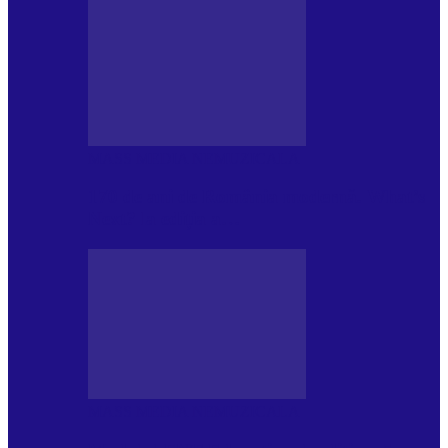
MASS MEDIA NEMUZICALA
170 de ani de România modernă. What’s
Next? la ediția a…
MASS MEDIA NEMUZICALA