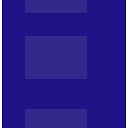
CRONICI DE CONCERT
Tania Turtureanu la Sala Palatului
CRONICI DE CONCERT
Între „Infinite Dreams” și Eddie: Iron
Maiden pe Arena Națională (28.05.2026)