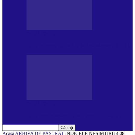
DE PĂSTRAT
Ziua internațională a Mării Negre (31.10)
DE PĂSTRAT
Ziua Internațională a Tigrului (29.07)
Acasă
ARHIVA
DE PĂSTRAT
INDICELE NESIMŢIRII 4.08.