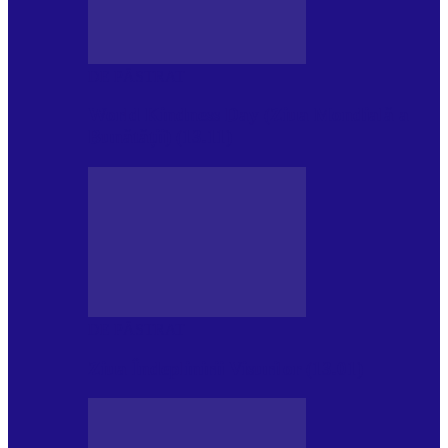
DE PĂSTRAT
World Kindness Day (Ziua Mondială a
Bunătății) (13.11)
DE PĂSTRAT
Ziua Îndeplinirii Visurilor (13.01)