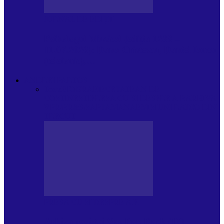
JURNAL DE EDIȚII
Psihologul Muzical (ediția 1238 –
11.07.2026): Dana Cristescu, Daniel Iancu
(telefonic),…
ANDREI PARTOS
Toate
BIOGRAFIE
CETATEAN DE
COSTINESTI
PRESA CU SI DESPRE A.P.
ARHIVA
VPR/P.R&S/SAPTAMANA
EMISIUNI RADIO DIN
TRECUT
PRESA CU SI DESPRE A.P.
Arhiva revistei Vox Pop Rock (17)