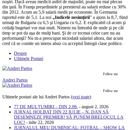
noştri. Dacă aveau medicii astfel de majorări, poate nu mai plecau
din ţară. În Franţa preşedintele şi premierul au salarii reduse cu 30%
din 2012. Acum au 5,9 salarii medii pe economie. În Germania
raportul este de 5,1. La noi
„Indicele nesimţirii
” a ajuns la 8,7, fiind
urmaţi de Bulgaria cu 6,5 şi Ungaria cu 6,2. E explicabil că acum şi
ceilalţi bugetari vor mai mult. Nimeni nu întreabă de unde şi pe cât
timp se pot da aşa de mulţi bani. Şi de ce tocmai celor care nu au
performanţă? Nu m-a preocupat niciodată salariul altora, dar acum
cred că se comite un imens abuz cu acceptul întregii clase politice.
Despre
Ultimele Postari
Follow me
Andrei Partos
Follow me
Ultimele postari ale lui Andrei Partos
(
vezi toate
)
77 DE MULȚUMIRI – DIN 2.08.
- august 2, 2026
JURNAL HOLBAT DIN 22 IULIE – N. DAN SĂ
DESEMNEZE PREMIER! SĂ PUNEM BRELOCUL LA
LOC!
- iulie 22, 2026
JURNALUL MEU DUMINICAL: FOTBAL – SHOW LA