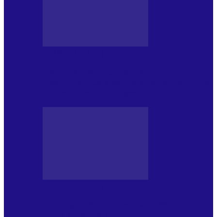
JURNAL DE EDIȚII
Psihologul Muzical (ediția 1241 –
1.08.2026): Carmen-Victoria Bârloiu, Top
Nonconformist Cântece…
JURNAL DE EDIȚII
Psihologul Muzical (ediția 1240 –
25.07.2026): Niki Puchianu, TOP