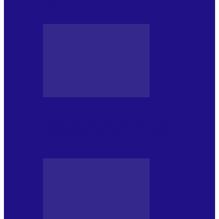
NONCONFORMIST CÂNTECE…
JURNAL DE EDIȚII
Psihologul Muzical (ediția 1239 –
18.07.2026): Walter Ghicolescu, TOP
NONCONFORMIST CÂNTECE…