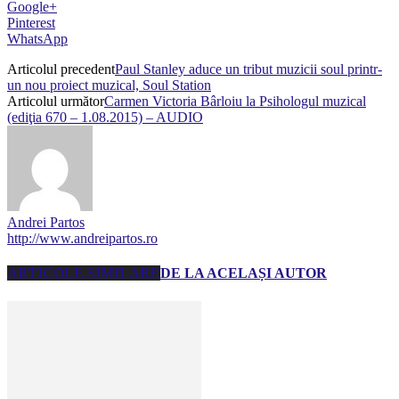
Google+
Pinterest
WhatsApp
Articolul precedent
Paul Stanley aduce un tribut muzicii soul printr-
un nou proiect muzical, Soul Station
Articolul următor
Carmen Victoria Bârloiu la Psihologul muzical
(ediţia 670 – 1.08.2015) – AUDIO
Andrei Partos
http://www.andreipartos.ro
ARTICOLE SIMILARE
DE LA ACELAȘI AUTOR