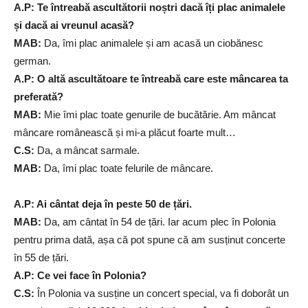
A.P: Te întreabă ascultătorii noștri dacă îți plac animalele
și dacă ai vreunul acasă?
MAB:
Da, îmi plac animalele și am acasă un ciobănesc
german.
A.P: O altă ascultătoare te întreabă care este mâncarea ta
preferată?
MAB:
Mie îmi plac toate genurile de bucătărie. Am mâncat
mâncare românească și mi-a plăcut foarte mult…
C.S:
Da, a mâncat sarmale.
MAB:
Da, îmi plac toate felurile de mâncare.
A.P: Ai cântat deja în peste 50 de țări.
MAB:
Da, am cântat în 54 de țări. Iar acum plec în Polonia
pentru prima dată, așa că pot spune că am susținut concerte
în 55 de țări.
A.P: Ce vei face în Polonia?
C.S:
În Polonia va susține un concert special, va fi doborât un