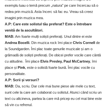
exemplu luau o temă precum „natura” pe care încercau să o
redea prin muzică. Asta încerc să fac eu. Vreau să creez
imagini prin muzica mea.
A.P: Care este solistul tău preferat? Este o întrebare
venită de la ascultători.
MAB:
Am foarte mulți soliști preferați. Unul dintre ei este
Andrea Bocelli
. Din muzica rock îmi place
Chris Cornell
de
la Soundgarden. Îmi plac toate genurile muzicale și am o
grămadă de soliști preferați. De obicei prefer vocile care cântă
cu atitudine. Îmi place
Elvis Presley, Paul McCartney
, îmi
place și
Pink
, este o solistă foarte bună. Îmi plac vocile cu
personalitate.
A.P: Scrii și versuri?
MAB:
Da, scriu. Dar cele mai bune piese ale mele cu text,
sunt cele la care am colaborat cu solistul. Atunci când scriu un
text cu altcineva, partea la care mă pricep eu cel mai bine este
să vin cu refrenul.