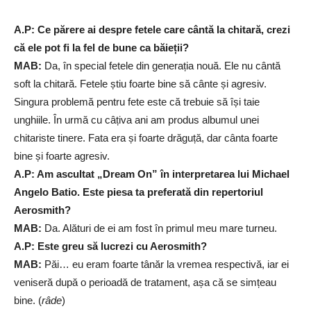
A.P: Ce părere ai despre fetele care cântă la chitară, crezi
că ele pot fi la fel de bune ca băieții?
MAB:
Da, în special fetele din generația nouă. Ele nu cântă
soft la chitară. Fetele știu foarte bine să cânte și agresiv.
Singura problemă pentru fete este că trebuie să își taie
unghiile. În urmă cu câțiva ani am produs albumul unei
chitariste tinere. Fata era și foarte drăguță, dar cânta foarte
bine și foarte agresiv.
A.P: Am ascultat „Dream On” în interpretarea lui Michael
Angelo Batio. Este piesa ta preferată din repertoriul
Aerosmith?
MAB:
Da. Alături de ei am fost în primul meu mare turneu.
A.P: Este greu să lucrezi cu Aerosmith?
MAB:
Păi… eu eram foarte tânăr la vremea respectivă, iar ei
veniseră după o perioadă de tratament, așa că se simțeau
bine. (
râde
)