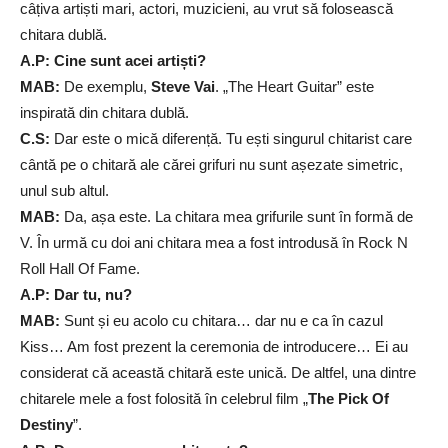
câțiva artiști mari, actori, muzicieni, au vrut să folosească
chitara dublă.
A.P: Cine sunt acei artiști?
MAB:
De exemplu,
Steve Vai
. „The Heart Guitar” este
inspirată din chitara dublă.
C.S:
Dar este o mică diferență. Tu ești singurul chitarist care
cântă pe o chitară ale cărei grifuri nu sunt așezate simetric,
unul sub altul.
MAB:
Da, așa este. La chitara mea grifurile sunt în formă de
V. În urmă cu doi ani chitara mea a fost introdusă în Rock N
Roll Hall Of Fame.
A.P: Dar tu, nu?
MAB:
Sunt și eu acolo cu chitara… dar nu e ca în cazul
Kiss… Am fost prezent la ceremonia de introducere… Ei au
considerat că această chitară este unică. De altfel, una dintre
chitarele mele a fost folosită în celebrul film „
The Pick Of
Destiny
”.