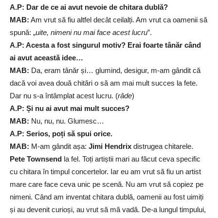
A.P: Dar de ce ai avut nevoie de chitara dublă?
MAB:
Am vrut să fiu altfel decât ceilalți. Am vrut ca oamenii să
spună: „
uite, nimeni nu mai face acest lucru
”.
A.P: Acesta a fost singurul motiv? Erai foarte tânăr când
ai avut această idee…
MAB:
Da, eram tânăr și… glumind, desigur, m-am gândit că
dacă voi avea două chitări o să am mai mult succes la fete.
Dar nu s-a întâmplat acest lucru. (
râde
)
A.P: Și nu ai avut mai mult succes?
MAB:
Nu, nu, nu. Glumesc…
A.P: Serios, poți să spui orice.
MAB:
M-am gândit așa:
Jimi Hendrix
distrugea chitarele.
Pete Townsend
la fel. Toți artiștii mari au făcut ceva specific
cu chitara în timpul concertelor. Iar eu am vrut să fiu un artist
mare care face ceva unic pe scenă. Nu am vrut să copiez pe
nimeni. Când am inventat chitara dublă, oamenii au fost uimiți
și au devenit curioși, au vrut să mă vadă. De-a lungul timpului,