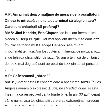
A.P: Am primit deja o mulțime de mesaje de la ascultători.
Cineva te întreabă cine te-a determinat să alegi chitara?
Care sunt chitariștii tăi preferați?
MAB:
Jimi Hendrix, Eric Clapton
, de la ei am început. Îmi
plăcea și
Deep Purple
. Dar mai apoi am început să cânt jazz.
Îmi plăcea foarte mult
George Benson
. Așa mi-am
îmbunătățit tehnica. Am fost puternic influențat de muzica jazz
și de tehnica chitariștilor de jazz. Nu am o tehnică de chitarist
de rock, mai degrabă sunt apropiat de jazz din acest punct de
vedere.
A.P: Ce înseamnă „shred”?
MAB:
„Shred” este un concept care a apărut mai târziu. În Los
Angeles aveam o expresie: „
Dude, he shreded, dude
” și asta
însemna că respectivul cânta foarte bine. În anii 90 au început
să fie numiți așa toți chitariștii care erau extraordinari, precum