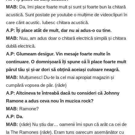
MAB:
Da, îmi place foarte mult și sunt și foarte bun la chitară
acustică. Sunt postate pe youtube o mulțime de videoclipuri în
care cânt acustic. Iubesc chitara acustică.
A.P: Îți place atât de mult, dar nu ai adus-o cu tine.
MAB:
Nuu, am adus doar o chitară electrică simplă și chitara
dublă electrică.
A.P: Glumeam desigur. Vin mesaje foarte multe în
continuare. O domnișoară îți spune că îi place foarte mult
părul tău și și-ar dori să obțină aceiași culoare neagră.
MAB:
Mulțumesc! Du-te la cel mai apropiat magazin și
cumpără vopsea de păr. (
râde
)
A.P: Altcineva te întreabă dacă tu consideri că Johnny
Ramone a adus ceva nou în muzica rock?
MAB:
Ramone?
A.P: Da.
MAB:
(
râde
) Nu știu dar… oamenii îmi spun că arăt ca cei de
la The Ramones (
râde
). Eram tuns oarecum asemănător cu