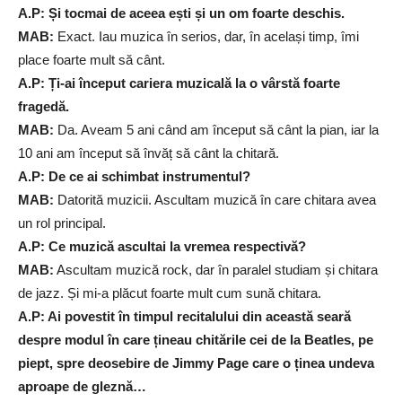
A.P: Și tocmai de aceea ești și un om foarte deschis.
MAB:
Exact. Iau muzica în serios, dar, în același timp, îmi
place foarte mult să cânt.
A.P: Ți-ai început cariera muzicală la o vârstă foarte
fragedă.
MAB:
Da. Aveam 5 ani când am început să cânt la pian, iar la
10 ani am început să învăț să cânt la chitară.
A.P: De ce ai schimbat instrumentul?
MAB:
Datorită muzicii. Ascultam muzică în care chitara avea
un rol principal.
A.P: Ce muzică ascultai la vremea respectivă?
MAB:
Ascultam muzică rock, dar în paralel studiam și chitara
de jazz. Și mi-a plăcut foarte mult cum sună chitara.
A.P: Ai povestit în timpul recitalului din această seară
despre modul în care țineau chitările cei de la Beatles, pe
piept, spre deosebire de Jimmy Page care o ținea undeva
aproape de gleznă…