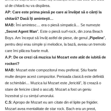
ul de chitară nu va dispărea.
AP: Care este prima piesă pe care ai învățat să o cânți la
chitară? Dacă îți amintești…
MAB:
Îmi amintesc… era o piesă simpatică… Se numește
„
Secret Agent Man
”. Este o piesă surf-rock, din zona Beach
Boys. Am început să învăț astfel de piese, de genul „
Pipeline
”,
pentru deși erau simple și melodice, la bază, aveau un tremolo
care îmi plăcea foarte mult.
A.P: De ce crezi că muzica lui Mozart este atât de iubită de
rockeri?
MAB:
Mozart este compozitorul meu preferat. Știu foarte
multe despre acest compozitor. Perioada clasică este definită
de schimbări… Muzica lui Mozart este „fericită”, îți crează o
stare de fericire când o asculți. Mozart a fost un geniu
înzestrat și cu simțul umorului.
C.S:
Apropo de Mozart eu am citate din el lipite pe frigider.
Mozart avea mentalitate de star rock. Bach era un preot,