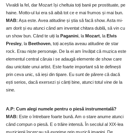
Vivaldi la fel, dar Mozart își cheltuia toți banii pe prostituate, pe
haine. Motto-ul lui era să aibă tot ce e mai frumos și mai bun.
MAB:
Așa este. Avea atitudine și știa să facă show. Asta mi-
am dorit și eu atunci când am inventat chitara dublă, să vin cu
un show bun. Când te uiți la
Paganini
, la
Mozart
, la
Elvis
Presley
, la
Beethoven
, toți aceștia aveau atitudine de star
rock. Erau niște personaje. De la ei am învățat că muzica este
elementul central căruia i se adaugă elemente de show care
dau unicitate unui artist. Este foarte important să te definești
prin ceva unic, să ieși din tipare. Eu sunt de părere că dacă
ești serios, dacă exersezi și cânți bine, atunci totul vine de la
sine.
A.P: Cum alegi numele pentru o piesă instrumentală?
MAB:
Este o întrebare foarte bună. Am o stare anume atunci
când compun o piesă. E o trăire intensă. În secolul al XIX-lea
muzicienii încercau să exprime prin muzică imagini. De