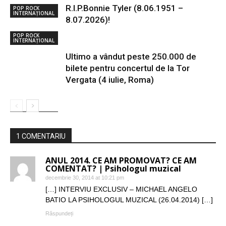
R.I.P.Bonnie Tyler (8.06.1951 –
POP ROCK
INTERNAȚIONAL
8.07.2026)!
POP ROCK
INTERNAȚIONAL
Ultimo a vândut peste 250.000 de
bilete pentru concertul de la Tor
Vergata (4 iulie, Roma)
POP ROCK
INTERNAȚIONAL
1 COMENTARIU
ANUL 2014. CE AM PROMOVAT? CE AM
COMENTAT? | Psihologul muzical
decembrie 30, 2014 at 10:21 pm
[…] INTERVIU EXCLUSIV – MICHAEL ANGELO
BATIO LA PSIHOLOGUL MUZICAL (26.04.2014) […]
Răspundeți