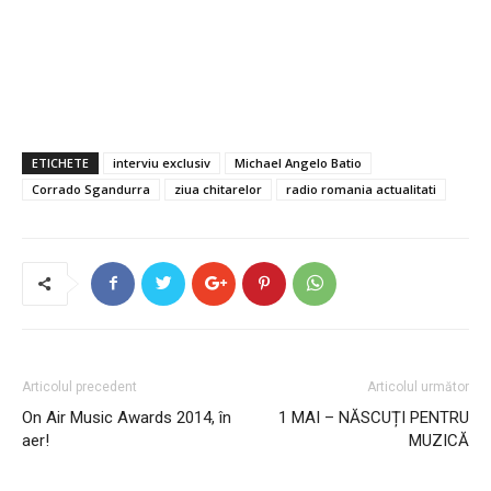
ETICHETE
interviu exclusiv
Michael Angelo Batio
Corrado Sgandurra
ziua chitarelor
radio romania actualitati
Articolul precedent
Articolul următor
On Air Music Awards 2014, în
1 MAI – NĂSCUȚI PENTRU
aer!
MUZICĂ