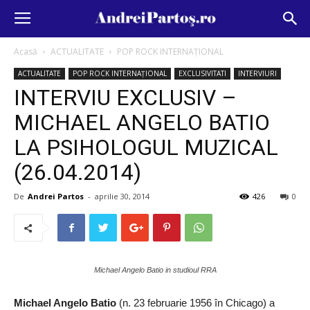
Acasă
ACTUALITATE
POP ROCK INTERNAȚIONAL
ACTUALITATE
POP ROCK INTERNAȚIONAL
EXCLUSIVITATI
INTERVIURI
INTERVIU EXCLUSIV –
MICHAEL ANGELO BATIO
LA PSIHOLOGUL MUZICAL
(26.04.2014)
De
Andrei Partos
-
aprilie 30, 2014
426
0
Michael Angelo Batio in studioul RRA
Michael Angelo Batio
(n. 23 februarie 1956 în Chicago) a