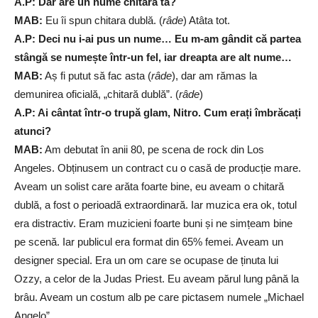
A.P: Dar are un nume chitara ta?
MAB:
Eu îi spun chitara dublă. (
râde
) Atâta tot.
A.P: Deci nu i-ai pus un nume… Eu m-am gândit că partea
stângă se numește într-un fel, iar dreapta are alt nume…
MAB:
Aș fi putut să fac asta (
râde
), dar am rămas la
demunirea oficială, „chitară dublă”. (
râde
)
A.P: Ai cântat într-o trupă glam, Nitro. Cum erați îmbrăcați
atunci?
MAB:
Am debutat în anii 80, pe scena de rock din Los
Angeles. Obținusem un contract cu o casă de producție mare.
Aveam un solist care arăta foarte bine, eu aveam o chitară
dublă, a fost o perioadă extraordinară. Iar muzica era ok, totul
era distractiv. Eram muzicieni foarte buni și ne simțeam bine
pe scenă. Iar publicul era format din 65% femei. Aveam un
designer special. Era un om care se ocupase de ținuta lui
Ozzy, a celor de la Judas Priest. Eu aveam părul lung până la
brâu. Aveam un costum alb pe care pictasem numele „Michael
Angelo”.