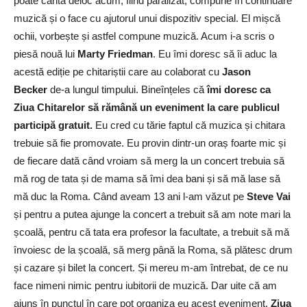
poate cânta deloc acum, fiind paralizat, compune în continuare
muzică și o face cu ajutorul unui dispozitiv special. El mișcă
ochii, vorbește și astfel compune muzică. Acum i-a scris o
piesă nouă lui
Marty Friedman
. Eu îmi doresc să îi aduc la
acestă ediție pe chitariștii care au colaborat cu
Jason
Becker
de-a lungul timpului. Bineînțeles că
îmi doresc ca
Ziua Chitarelor să rămână un eveniment la care publicul
participă gratuit.
Eu cred cu tărie faptul că muzica și chitara
trebuie să fie promovate. Eu provin dintr-un oraș foarte mic și
de fiecare dată când vroiam să merg la un concert trebuia să
mă rog de tata și de mama să îmi dea bani și să mă lase să
mă duc la Roma. Când aveam 13 ani l-am văzut pe
Steve Vai
și pentru a putea ajunge la concert a trebuit să am note mari la
școală, pentru că tata era profesor la facultate, a trebuit să mă
învoiesc de la școală, să merg până la Roma, să plătesc drum
și cazare și bilet la concert. Și mereu m-am întrebat, de ce nu
face nimeni nimic pentru iubitorii de muzică. Dar uite că am
ajuns în punctul în care pot organiza eu acest eveniment,
Ziua