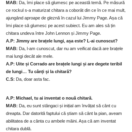
MAB:
Da, îmi place să glumesc pe această temă. Pe măsură
ce rockul s-a maturizat chitara a coborât din ce în ce mai mult,
ajungând aproape de gleznă în cazul lui Jimmy Page. Așa că
îmi place să glumesc pe acest subiect. Eu am ales să țin
chitara undeva între John Lennon și Jimmy Page.
A.P: Jimmy are brațele lungi, așa este? L-ai cunoscut?
MAB:
Da, l-am cunoscut, dar nu am veificat dacă are brațele
mai lungi decât ale mele.
A.P: Uite și Corrado are brațele lungi și are degete teribil
de lungi… Tu cânți și la chitară?
C.S:
Da, doar asta fac.
A.P: Michael, tu ai inventat o nouă chitară.
MAB:
Da, eu sunt stângaci și inițial am învățat să cânt cu
dreapta. Dar datorită faptului că știam să cânt la pian, aveam
abilitatea de a cânta cu ambele mâini. Așa că am inventat
chitara dublă.