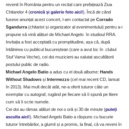
revenit în România pentru un recital care prefațează Ziua
Chitarelor 4 (
cronică și galerie foto aici!
). Încă de când
fusese anunțat acest concert, l-am contactat pe
Corrado
Sgandurra
(chitarist și organizator al evenimentului) pentru a-i
propune să vină alături de Michael Angelo în studioul RRA.
Invitația a fost acceptată cu promptitudine, așa că, după
întâlnirea cu publicul bucureștean (care a avut loc în clubul
Stuf Vama Veche), cei doi muzicieni au salutat ascultătorii
postului public de radio.
Michael Angelo Batio
a adus cu el două albume:
Hands
Without Shadows
și
Intermezzo
(cel mai recent CD, lansat
în 2013). Mai mult decât atât, ne-a oferit tuturor câte un
exemplar cu autograf, rugând pe fiecare să îi spună pe litere
cum să îi scrie numele.
Cei doi au rămas alături de noi o oră și 30 de minute (
puteți
asculta aici!
). Michael Angelo Batio a răspuns cu bucurie
tuturor întrebărilor, a glumit și a promis, la final, că va reveni în