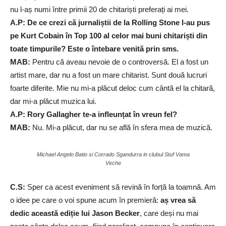
nu l-aș numi între primii 20 de chitariști preferați ai mei.
A.P: De ce crezi că jurnaliștii de la Rolling Stone l-au pus
pe Kurt Cobain în Top 100 al celor mai buni chitariști din
toate timpurile? Este o întebare venită prin sms.
MAB:
Pentru că aveau nevoie de o controversă. El a fost un
artist mare, dar nu a fost un mare chitarist. Sunt două lucruri
foarte diferite. Mie nu mi-a plăcut deloc cum cântă el la chitară,
dar mi-a plăcut muzica lui.
A.P: Rory Gallagher te-a infleunțat în vreun fel?
MAB:
Nu. Mi-a plăcut, dar nu se află în sfera mea de muzică.
Michael Angelo Batio si Corrado Sgandurra in clubul Stuf Vama
Veche
C.S:
Sper ca acest eveniment să revină în forță la toamnă. Am
o idee pe care o voi spune acum în premieră:
aș vrea să
dedic această ediție lui Jason Becker
, care deși nu mai