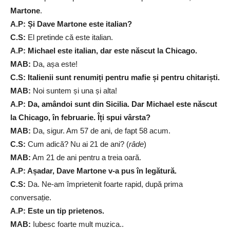
Martone
.
A.P: Și Dave Martone este italian?
C.S:
El pretinde că este italian.
A.P: Michael este italian, dar este născut la Chicago.
MAB:
Da, așa este!
C.S: Italienii sunt renumiți pentru mafie și pentru chitariști.
MAB:
Noi suntem și una și alta!
A.P: Da, amândoi sunt din Sicilia. Dar Michael este născut
la Chicago, în februarie. Îți spui vârsta?
MAB:
Da, sigur. Am 57 de ani, de fapt 58 acum.
C.S:
Cum adică? Nu ai 21 de ani? (
râde
)
MAB:
Am 21 de ani pentru a treia oară.
A.P: Așadar, Dave Martone v-a pus în legătură.
C.S:
Da. Ne-am împrietenit foarte rapid, după prima
conversație.
A.P: Este un tip prietenos.
MAB:
Iubesc foarte mult muzica..