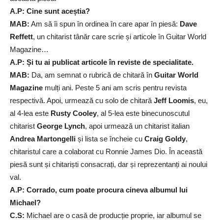
A.P: Cine sunt aceștia?
MAB:
Am să îi spun în ordinea în care apar în piesă:
Dave
Reffett
, un chitarist tânăr care scrie și articole în Guitar World
Magazine…
A.P: Și tu ai publicat articole în reviste de specialitate.
MAB:
Da, am semnat o rubrică de chitară în
Guitar World
Magazine
mulți ani. Peste 5 ani am scris pentru revista
respectivă. Apoi, urmează cu solo de chitară
Jeff Loomis
, eu,
al 4-lea este
Rusty Cooley
, al 5-lea este binecunoscutul
chitarist
George Lynch
, apoi urmează un chitarist italian
Andrea Martongelli
și lista se încheie cu
Craig Goldy
,
chitaristul care a colaborat cu Ronnie James Dio. În această
piesă sunt și chitariști consacrați, dar și reprezentanți ai noului
val.
A.P: Corrado, cum poate procura cineva albumul lui
Michael?
C.S:
Michael are o casă de producție proprie, iar albumul se