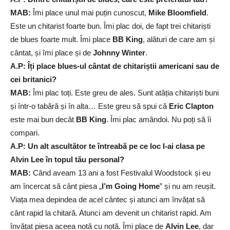
MAB:
Îmi place unul mai puțin cunoscut,
Mike Bloomfield
.
Este un chitarist foarte bun. Îmi plac doi, de fapt trei chitariști
de blues foarte mult. Îmi place
BB King
, alături de care am și
cântat, și îmi place și de
Johnny Winter
.
A.P: Îți place blues-ul cântat de chitariștii americani sau de
cei britanici?
MAB:
Îmi plac toți. Este greu de ales. Sunt atâția chitariști buni
și într-o tabără și în alta… Este greu să spui că
Eric Clapton
este mai bun decât
BB King
. Îmi plac amândoi. Nu poți să îi
compari.
A.P: Un alt ascultător te întreabă pe ce loc l-ai clasa pe
Alvin Lee în topul tău personal?
MAB:
Când aveam 13 ani a fost Festivalul Woodstock și eu
am încercat să cânt piesa „
I’m Going Home
” și nu am reușit.
Viața mea depindea de acel cântec și atunci am învățat să
cânt rapid la chitară. Atunci am devenit un chitarist rapid. Am
învățat piesa aceea notă cu notă. Îmi place de
Alvin Lee
, dar