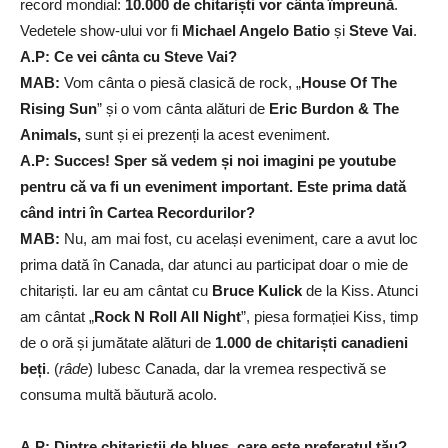
record mondial:
10.000 de chitariști vor cânta împreună
.
Vedetele show-ului vor fi
Michael Angelo Batio
și
Steve Vai
.
A.P: Ce vei cânta cu Steve Vai?
MAB:
Vom cânta o piesă clasică de rock, „
House Of The
Rising Sun
” și o vom cânta alături de
Eric Burdon & The
Animals,
sunt și ei prezenți la acest eveniment.
A.P: Succes! Sper să vedem și noi imagini pe youtube
pentru că va fi un eveniment important. Este prima dată
când intri în Cartea Recordurilor?
MAB:
Nu, am mai fost, cu același eveniment, care a avut loc
prima dată în Canada, dar atunci au participat doar o mie de
chitariști. Iar eu am cântat cu
Bruce Kulick
de la Kiss. Atunci
am cântat „
Rock N Roll All Night
”, piesa formației Kiss, timp
de o oră și jumătate alături de
1.000 de chitariști canadieni
beți
. (
râde
) Iubesc Canada, dar la vremea respectivă se
consuma multă băutură acolo.
A.P: Dintre chitariștii de blues, care este preferatul tău?