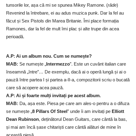
tunsorile lor, așa că mi se spunea Mikey Ramone. (
râde
)
Revenind la întrebare, ei au adus muzica punk. Dar la fel au
făcut și Sex Pistols din Marea Britanie. Îmi place formația
Ramones, dar la fel de mult îmi plac și alte trupe din acea
perioadă.
A.P: Ai un album nou. Cum se numește?
MAB:
Se numește „
Intermezzo
”. Este un cuvânt italian care
înseamnă „între”… De exemplu, dacă ai o operă lungă și ai o
pauză între partea I și partea a-II-a, compozitorii scriu o bucată
care să acopere acea pauză.
A.P: Ai și foarte mulți invitați pe acest album.
MAB:
Da, așa este. Piesa pe care am ales-o pentru a o difuza
se numește „
8 Pillars Of Steel
” unde îi am invitați pe
Elliott
Dean Rubinson
, deținătorul Dean Guitars, care cântă la bas,
și mai am încă șase chitariști care cântă alături de mine în
această piesă.