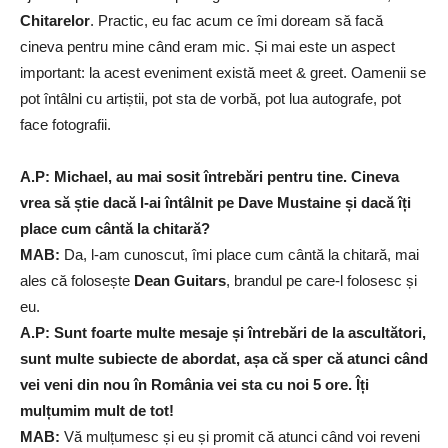
Chitarelor
. Practic, eu fac acum ce îmi doream să facă
cineva pentru mine când eram mic. Și mai este un aspect
important: la acest eveniment există meet & greet. Oamenii se
pot întâlni cu artiștii, pot sta de vorbă, pot lua autografe, pot
face fotografii.
A.P: Michael, au mai sosit întrebări pentru tine. Cineva
vrea să știe dacă l-ai întâlnit pe Dave Mustaine și dacă îți
place cum cântă la chitară?
MAB:
Da, l-am cunoscut, îmi place cum cântă la chitară, mai
ales că folosește
Dean Guitars
, brandul pe care-l folosesc și
eu.
A.P: Sunt foarte multe mesaje și întrebări de la ascultători,
sunt multe subiecte de abordat, așa că sper că atunci când
vei veni din nou în România vei sta cu noi 5 ore. Îți
mulțumim mult de tot!
MAB:
Vă mulțumesc și eu și promit că atunci când voi reveni