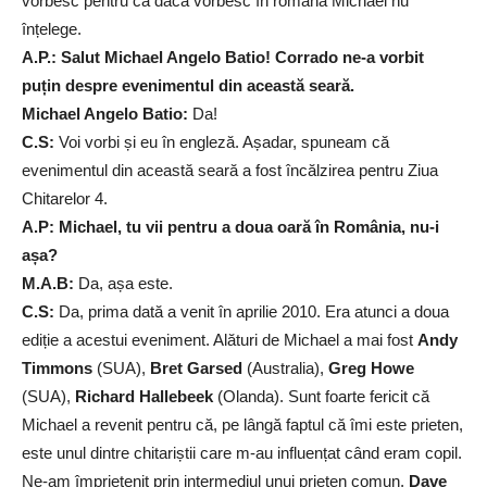
vorbesc pentru că dacă vorbesc în română Michael nu
înțelege.
A.P.: Salut Michael Angelo Batio! Corrado ne-a vorbit
puțin despre evenimentul din această seară.
Michael Angelo Batio:
Da!
C.S:
Voi vorbi și eu în engleză. Așadar, spuneam că
evenimentul din această seară a fost încălzirea pentru Ziua
Chitarelor 4.
A.P: Michael, tu vii pentru a doua oară în România, nu-i
așa?
M.A.B:
Da, așa este.
C.S:
Da, prima dată a venit în aprilie 2010. Era atunci a doua
ediție a acestui eveniment. Alături de Michael a mai fost
Andy
Timmons
(SUA),
Bret Garsed
(Australia),
Greg Howe
(SUA),
Richard Hallebeek
(Olanda). Sunt foarte fericit că
Michael a revenit pentru că, pe lângă faptul că îmi este prieten,
este unul dintre chitariștii care m-au influențat când eram copil.
Ne-am împrietenit prin intermediul unui prieten comun,
Dave