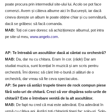
poate procura prin intermediul site-ului lui. Acolo se pot face
comenzi. Avem și câteva albume aici în București, iar dacă
cineva dorește un album le poate obține chiar și cu semnătură,
dacă se grăbesc să facă comanda.
MAB:
Toți cei care doresc să achiziționeze albumul, pot intra
pe site-ul meu,
www.angelo.com
.
AP:
Te întreabă un ascultător dacă ai cântat cu orchestră?
MAB:
Da, dar nu cu chitara. Eram în cor. (
râde
) Dar am
studiat muzica, sunt licențiat în muzică și am scris pentru
orchestră. Îmi doresc să cânt într-o bună zi alături de o
orchestră, dar vreau să fie ceva spectaculos.
AP: Se pare că astăzi trupele tinere de rock compun piese
fără solo-uri de chitară. Crezi că vor dispărea solo-urile de
chitară? Este o întrebare venită de la alt ascultător.
MAB:
De fapt nu cred că mai este adevărat. Era adevărat în
urmă cu câțiva ani. Astăzi toți chitariștii tineri fac solo-uri. Solo-