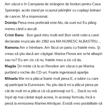
Am văzut-o în Campania de strângere de fonduri pentru Casa
Speranţei, acolo stand pe scaunul părinţilor cu copilaşi bolnavi
de cancer. M-a impresionat.
Doiniţa
Piesa mea preferată este Alo, da sunt eu! Eu plâng
mereu când o ascult.
Cristi Banu
· Bun gasit intru multi ani! Bun venit celei a carei
declaratie muzicala din 1982 era MA NUMESC ALBASTRU…
Ramona
Am o întrebare. Am făcut un pariu cu fratele meu. Şi
vreau să ştiu dacă am câştigat: Marina Florea are ochii albaştri
sau nu? Eu am zis că nu, fratele meu a zis că da.
Magda
Ţin minte că la un Revelion am văzut-o pe Marina
purtând o rochie din CD-uri. Foarte ingenioasă apariţie.
Mihaela
Mie mi-a plăcut foarte mult piesa E, e iubire cu care
aţi participat la Eurovision. Nu ştiu dacă mi-a plăcut piesa pe
cât de mult mi-a plăcut că vă potriveaţi voi 5… Dacă nu mă
înşel aţi mai cântat după aceea, în aceeaşi formula, încă o
piesă la emisiunea Marinei Almăşan. Există vreo posibilitate să