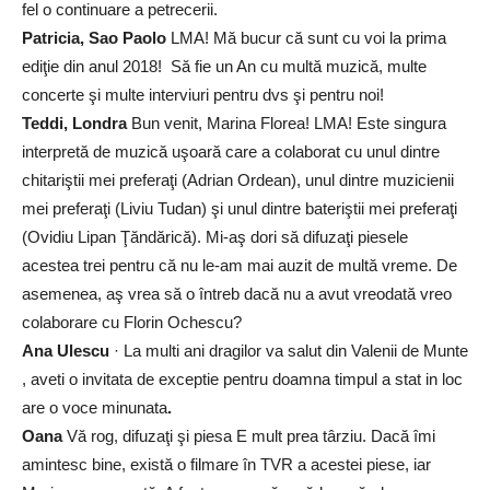
fel o continuare a petrecerii.
Patricia, Sao Paolo
LMA! Mă bucur că sunt cu voi la prima
ediţie din anul 2018! Să fie un An cu multă muzică, multe
concerte şi multe interviuri pentru dvs şi pentru noi!
Teddi, Londra
Bun venit, Marina Florea! LMA! Este singura
interpretă de muzică uşoară care a colaborat cu unul dintre
chitariştii mei preferaţi (Adrian Ordean), unul dintre muzicienii
mei preferaţi (Liviu Tudan) şi unul dintre bateriştii mei preferaţi
(Ovidiu Lipan Ţăndărică). Mi-aş dori să difuzaţi piesele
acestea trei pentru că nu le-am mai auzit de multă vreme. De
asemenea, aş vrea să o întreb dacă nu a avut vreodată vreo
colaborare cu Florin Ochescu?
Ana Ulescu
· La multi ani dragilor va salut din Valenii de Munte
, aveti o invitata de exceptie pentru doamna timpul a stat in loc
are o voce minunata
.
Oana
Vă rog, difuzaţi şi piesa E mult prea târziu. Dacă îmi
amintesc bine, există o filmare în TVR a acestei piese, iar