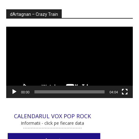
dArtagnan – Crazy Train
Player
video
00:00
04:04
CALENDARUL VOX POP ROCK
Informatii - click pe fiecare data