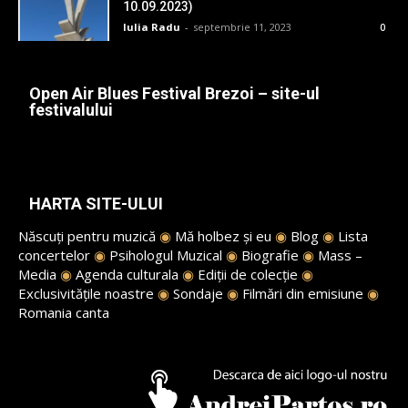
10.09.2023)
Iulia Radu
-
septembrie 11, 2023
0
Open Air Blues Festival Brezoi – site-ul
festivalului
HARTA SITE-ULUI
Născuți pentru muzică
◉
Mă holbez și eu
◉
Blog
◉
Lista
concertelor
◉
Psihologul Muzical
◉
Biografie
◉
Mass –
Media
◉
Agenda culturala
◉
Ediții de colecție
◉
Exclusivitățile noastre
◉
Sondaje
◉
Filmări din emisiune
◉
Romania canta