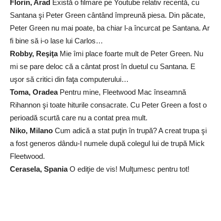
Florin, Arad
Există o filmare pe Youtube relativ recentă, cu
Santana şi Peter Green cântând împreună piesa. Din păcate,
Peter Green nu mai poate, ba chiar l-a încurcat pe Santana. Ar
fi bine să i-o lase lui Carlos…
Robby, Reşiţa
Mie îmi place foarte mult de Peter Green. Nu
mi se pare deloc că a cântat prost în duetul cu Santana. E
uşor să critici din faţa computerului…
Toma, Oradea
Pentru mine, Fleetwood Mac înseamnă
Rihannon şi toate hiturile consacrate. Cu Peter Green a fost o
perioadă scurtă care nu a contat prea mult.
Niko, Milano
Cum adică a stat puţin în trupă? A creat trupa şi
a fost generos dându-I numele după colegul lui de trupă Mick
Fleetwood.
Cerasela, Spania
O ediţie de vis! Mulţumesc pentru tot!