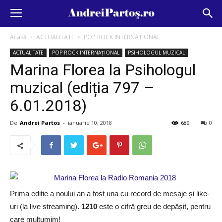
Acasă
ACTUALITATE
POP ROCK INTERNAȚIONAL
ACTUALITATE
POP ROCK INTERNAȚIONAL
PSIHOLOGUL MUZICAL
Marina Florea la Psihologul
muzical (ediția 797 –
6.01.2018)
De
Andrei Partos
-
ianuarie 10, 2018
689
0
Prima ediție a noului an a fost una cu record de mesaje și like-
uri (la live streaming).
1210
este o cifră greu de depășit, pentru
care mulțumim!