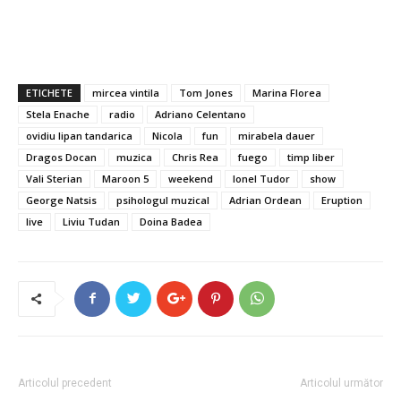
ETICHETE
mircea vintila
Tom Jones
Marina Florea
Stela Enache
radio
Adriano Celentano
ovidiu lipan tandarica
Nicola
fun
mirabela dauer
Dragos Docan
muzica
Chris Rea
fuego
timp liber
Vali Sterian
Maroon 5
weekend
Ionel Tudor
show
George Natsis
psihologul muzical
Adrian Ordean
Eruption
live
Liviu Tudan
Doina Badea
Articolul precedent
Articolul următor