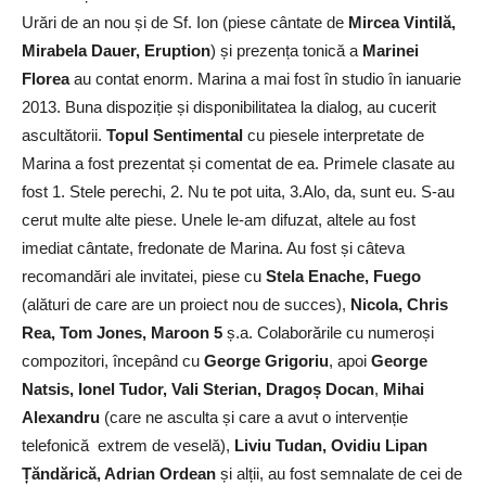
Urări de an nou și de Sf. Ion (piese cântate de
Mircea Vintilă,
Mirabela Dauer, Eruption
) și prezența tonică a
Marinei
Florea
au contat enorm. Marina a mai fost în studio în ianuarie
2013. Buna dispoziție și disponibilitatea la dialog, au cucerit
ascultătorii.
Topul Sentimental
cu piesele interpretate de
Marina a fost prezentat și comentat de ea. Primele clasate au
fost 1. Stele perechi, 2. Nu te pot uita, 3.Alo, da, sunt eu. S-au
cerut multe alte piese. Unele le-am difuzat, altele au fost
imediat cântate, fredonate de Marina. Au fost și câteva
recomandări ale invitatei, piese cu
Stela Enache, Fuego
(alături de care are un proiect nou de succes),
Nicola, Chris
Rea, Tom Jones, Maroon 5
ș.a. Colaborările cu numeroși
compozitori, începând cu
George Grigoriu
, apoi
George
Natsis, Ionel Tudor, Vali Sterian, Dragoș Docan
,
Mihai
Alexandru
(care ne asculta și care a avut o intervenție
telefonică extrem de veselă),
Liviu Tudan, Ovidiu Lipan
Țăndărică, Adrian Ordean
și alții, au fost semnalate de cei de