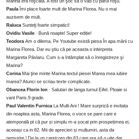
Marina era roşcată. A fost un şoc să o văd cu părul roşu.
Paula
Îmi place foarte mult de Marina Florea. Nu o mai
auzisem de mult.
Raluca
Sunteţi foarte simpatici!
Ovidiu Vasile
· Bună noapte! Super ediție!
Teodora
Am o dilema. Pe Youtube există piesa În apa mării cu
Marina Florea. Dar eu ştiu că pe aceasta o interpreta
Margareta Pâslaru. Cum s-a întâmplat să o înregistreze şi
Marina?
Corina
Mai ţine minte Marina textul piesei Marea mea iubire
marea? Atunci se scriau texte complicate.
Obancea Florin Ion
· Salutari de langa turnul Eifel. Ploaie si
vant Paris.9 grade.
Paul Valentin Furnica
La Multi Ani ! Mare surpriză e invitata
din noaptea asta, Marina Florea, o voce se pare care e
atemporală pt că pur și simplu m-a șocat prin prospețimea ei,
aceeași ca in 82. Mii de aprecieri și mulțumiri, asta da
nemurire ! De la un capricorn din 63 care era să o uite dar