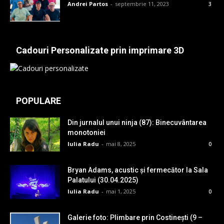
Andrei Partos
-
septembrie 11, 2023
3
Cadouri Personalizate prin imprimare 3D
POPULARE
Din jurnalul unui ninja (87): Binecuvântarea
monotoniei
Iulia Radu
-
mai 8, 2025
0
Bryan Adams, acustic și fermecător la Sala
Palatului (30.04.2025)
Iulia Radu
-
mai 1, 2025
0
Galerie foto: Plimbare prin Costinești (9 –