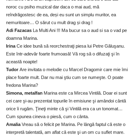
noroc cu psiho muzical dar daca o mai aud, mă
reîndrăgostesc de ea, deși eu sunt un simplu muritor, ea
nemuritoare… O sărut cu mult drag și drag !
Adi Fazacas
La Multi Ani !!! Ma bucur sa o aud si sa o vad pe
doamna Marina.
Irina
Ce idee bună să reorchestraţi piesa lui Petre Găluşanu.
Este într-adevăr foarte frumoasă! Vă rog să o difuzaţi şi în
această noapte!
Tudor
Are invitata o melodie cu Marcel Dragomir care mie îmi
place foarte mult. Dar nu mai ştiu cum se numeşte. O poate
fredona Marina?
Simona, metalfan
Marina este ca Mircea Vintilă. Doar ei sunt
cei care şi-au prezentat topurile în emisiune şi amândoi cântă
orice îi rugăm. Ţineţi minte că şi Vintilă era ca un tonomat…
Cum spunea cineva o piesă, cum o cânta.
Amalia
Vreau să o felicit pe Marina. Pe lângă faptul că este o
interpretă talentată, am aflat că este şi un om cu suflet mare.