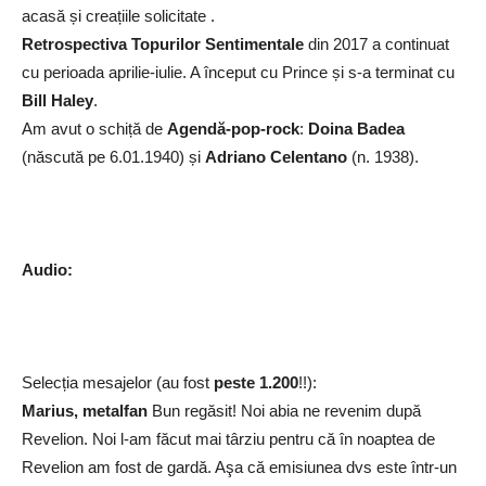
acasă și creațiile solicitate .
Retrospectiva Topurilor Sentimentale
din 2017 a continuat
cu perioada aprilie-iulie. A început cu Prince și s-a terminat cu
Bill Haley
.
Am avut o schiță de
Agendă-pop-rock
:
Doina Badea
(născută pe 6.01.1940) și
Adriano Celentano
(n. 1938).
Audio:
Selecția mesajelor (au fost
peste 1.200
!!):
Marius, metalfan
Bun regăsit! Noi abia ne revenim după
Revelion. Noi l-am făcut mai târziu pentru că în noaptea de
Revelion am fost de gardă. Aşa că emisiunea dvs este într-un