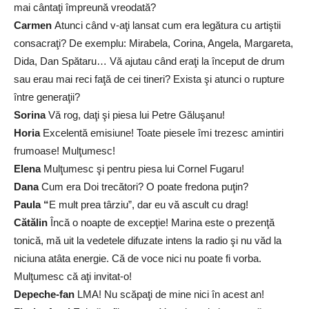
mai cântaţi împreună vreodată?
Carmen
Atunci când v-aţi lansat cum era legătura cu artiştii
consacraţi? De exemplu: Mirabela, Corina, Angela, Margareta,
Dida, Dan Spătaru… Vă ajutau când eraţi la început de drum
sau erau mai reci faţă de cei tineri? Exista şi atunci o rupture
între generaţii?
Sorina
Vă rog, daţi şi piesa lui Petre Găluşanu!
Horia
Excelentă emisiune! Toate piesele îmi trezesc amintiri
frumoase! Mulţumesc!
Elena
Mulţumesc şi pentru piesa lui Cornel Fugaru!
Dana
Cum era Doi trecători? O poate fredona puţin?
Paula “
E mult prea târziu”, dar eu vă ascult cu drag!
Cătălin
Încă o noapte de excepţie! Marina este o prezenţă
tonică, mă uit la vedetele difuzate intens la radio şi nu văd la
niciuna atâta energie. Că de voce nici nu poate fi vorba.
Mulţumesc că aţi invitat-o!
Depeche-fan
LMA! Nu scăpaţi de mine nici în acest an!