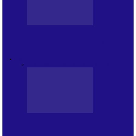
CRONICI DE CONCERT
Festivalul Internațional „George
Grigoriu” la Brăila (22 – 24.05.2026)
FOC DE P.A.E.
Toate
JURNALE DE P.A.E.
INVITATI LA VLOG
JURNALE DE P.A.E.
Foc de P.A.E. cu Andrei Partoș – ediția
953. Nicușor Dan…