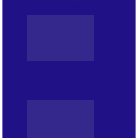
NONCONFORMIST CÂNTECE…
JURNAL DE EDIȚII
Psihologul Muzical (ediția 1239 –
18.07.2026): Walter Ghicolescu, TOP
NONCONFORMIST CÂNTECE…