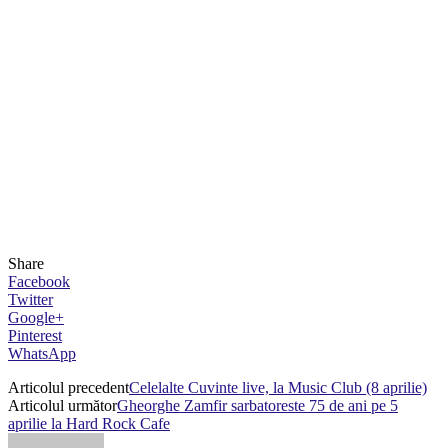
Share
Facebook
Twitter
Google+
Pinterest
WhatsApp
Articolul precedent
Celelalte Cuvinte live, la Music Club (8 aprilie)
Articolul următor
Gheorghe Zamfir sarbatoreste 75 de ani pe 5
aprilie la Hard Rock Cafe