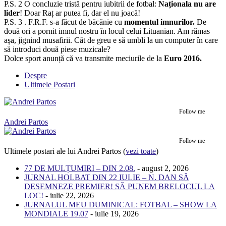
P.S. 2 O concluzie tristă pentru iubitrii de fotbal:
Naționala nu are
lider
! Doar Raț ar putea fi, dar el nu joacă!
P.S. 3 . F.R.F. s-a făcut de băcănie cu
momentul imnurilor.
De
două ori a pornit imnul nostru în locul celui Lituanian. Am rămas
așa, jignind musafirii. Cât de greu e să umbli la un computer în care
să introduci două piese muzicale?
Dolce sport anunță că va transmite meciurile de la
Euro 2016.
Despre
Ultimele Postari
Follow me
Andrei Partos
Follow me
Ultimele postari ale lui Andrei Partos
(
vezi toate
)
77 DE MULȚUMIRI – DIN 2.08.
- august 2, 2026
JURNAL HOLBAT DIN 22 IULIE – N. DAN SĂ
DESEMNEZE PREMIER! SĂ PUNEM BRELOCUL LA
LOC!
- iulie 22, 2026
JURNALUL MEU DUMINICAL: FOTBAL – SHOW LA
MONDIALE 19.07
- iulie 19, 2026