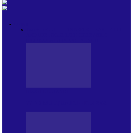
OPINII
Toate
BLOGUL LUI ANDREI
HOLBARILE LUI
ANDREI
BLOGUL IULIEI
HOLBARILE
IULIEI
COLABORATORII NOȘTRI
BLOGUL LUI ANDREI
77 DE MULȚUMIRI – DIN 2.08.