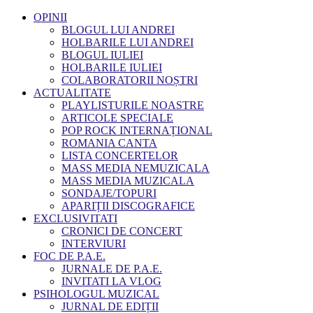
OPINII
BLOGUL LUI ANDREI
HOLBARILE LUI ANDREI
BLOGUL IULIEI
HOLBARILE IULIEI
COLABORATORII NOȘTRI
ACTUALITATE
PLAYLISTURILE NOASTRE
ARTICOLE SPECIALE
POP ROCK INTERNAȚIONAL
ROMANIA CANTA
LISTA CONCERTELOR
MASS MEDIA NEMUZICALA
MASS MEDIA MUZICALA
SONDAJE/TOPURI
APARIȚII DISCOGRAFICE
EXCLUSIVITATI
CRONICI DE CONCERT
INTERVIURI
FOC DE P.A.E.
JURNALE DE P.A.E.
INVITATI LA VLOG
PSIHOLOGUL MUZICAL
JURNAL DE EDIȚII