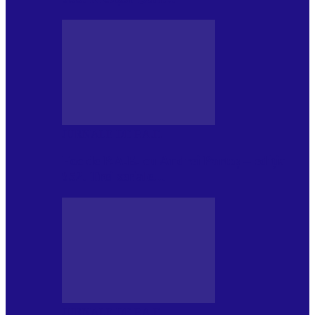
JURNALE DE P.A.E.
Foc de P.A.E. cu Andrei Partoș – ediția
952. Trei seriale…
JURNALE DE P.A.E.