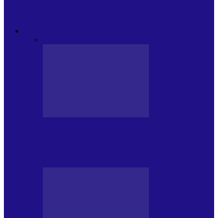
Modulul FNT Educațional, ediția a 5-a.
Spațiu esențial de expunere a…
EXCLUSIVITATI
Toate
CRONICI DE CONCERT
INTERVIURI
CRONICI DE CONCERT
Alexandru Andries în clubul Quantic
(2.06.2026)