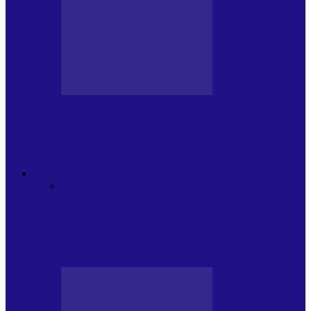
BLOGUL LUI ANDREI
JURNAL HOLBAT DIN 22 IULIE – N.
DAN SĂ DESEMNEZE PREMIER!…
ACTUALITATE
Toate
PLAYLISTURILE NOASTRE
ARTICOLE
SPECIALE
POP ROCK
INTERNAȚIONAL
ROMANIA CANTA
LISTA
CONCERTELOR
MASS MEDIA
NEMUZICALA
MASS MEDIA
MUZICALA
SONDAJE/TOPURI
APARIȚII
DISCOGRAFICE