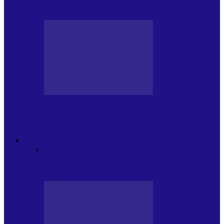
Arhiva revistei Vox Pop Rock (15)
PRESA CU SI DESPRE A.P.
Arhiva revistei Vox Pop Rock (14)
ARHIVA
Toate
ARTIȘTII PROPUN
AGENDA
CULTURALA
CALENDAR VOX POP ROCK
DE
PĂSTRAT
DARA ZICE…
RECOMANDARILE
MELE