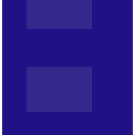
JURNAL DE EDIȚII
Psihologul Muzical (ediția 1241 –
1.08.2026): Carmen-Victoria Bârloiu, Top
Nonconformist Cântece…
JURNAL DE EDIȚII
Psihologul Muzical (ediția 1240 –
25.07.2026): Niki Puchianu, TOP