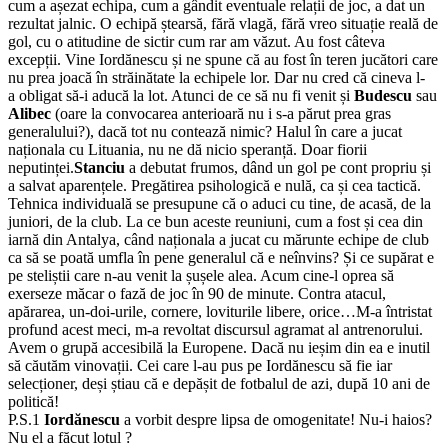
cum a așezat echipa, cum a gândit eventuale relații de joc, a dat un
rezultat jalnic. O echipă ștearsă, fără vlagă, fără vreo situație reală de
gol, cu o atitudine de sictir cum rar am văzut. Au fost câteva
excepții. Vine Iordănescu și ne spune că au fost în teren jucători care
nu prea joacă în străinătate la echipele lor. Dar nu cred că cineva l-
a obligat să-i aducă la lot. Atunci de ce să nu fi venit și
Budescu
sau
Alibec
(oare la convocarea anterioară nu i s-a părut prea gras
generalului?), dacă tot nu contează nimic? Halul în care a jucat
naționala cu Lituania, nu ne dă nicio speranță. Doar fiorii
neputinței.
Stanciu
a debutat frumos, dând un gol pe cont propriu și
a salvat aparențele. Pregătirea psihologică e nulă, ca și cea tactică.
Tehnica individuală se presupune că o aduci cu tine, de acasă, de la
juniori, de la club. La ce bun aceste reuniuni, cum a fost și cea din
iarnă din Antalya, când naționala a jucat cu mărunte echipe de club
ca să se poată umfla în pene generalul că e neînvins? Și ce supărat e
pe steliștii care n-au venit la șușele alea. Acum cine-l oprea să
exerseze măcar o fază de joc în 90 de minute. Contra atacul,
apărarea, un-doi-urile, cornere, loviturile libere, orice…M-a întristat
profund acest meci, m-a revoltat discursul agramat al antrenorului.
Avem o grupă accesibilă la Europene. Dacă nu ieșim din ea e inutil
să căutăm vinovații. Cei care l-au pus pe Iordănescu să fie iar
selecționer, deși știau că e depășit de fotbalul de azi, după 10 ani de
politică!
P.S.1
Iordănescu
a vorbit despre lipsa de omogenitate! Nu-i haios?
Nu el a făcut lotul ?