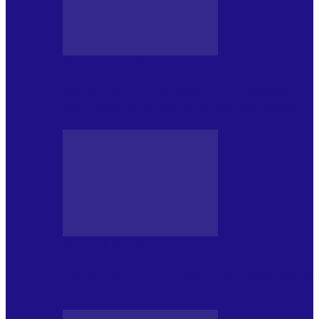
BLOGUL IULIEI
Din jurnalul unui ninja (121): Alfabetul
Improvizației și disciplina Spontaneității
BLOGUL IULIEI
Din jurnalul unui ninja (120): Masa mea și
alte revelații din…