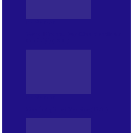
DE PĂSTRAT
World Kindness Day (Ziua Mondială a
Bunătății) (13.11)
DE PĂSTRAT
Ziua Îndeplinirii Visurilor (13.01)