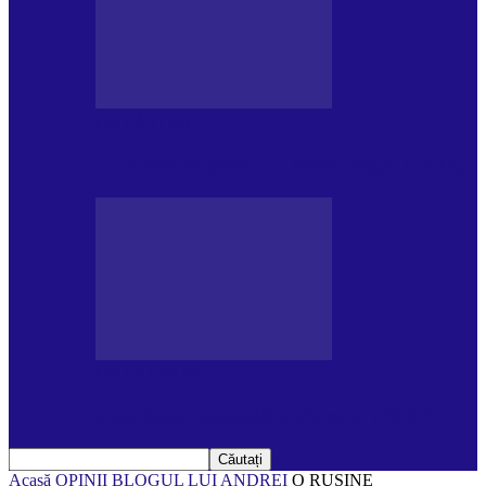
DE PĂSTRAT
Ziua internațională a Mării Negre (31.10)
DE PĂSTRAT
Ziua Internațională a Tigrului (29.07)
Acasă
OPINII
BLOGUL LUI ANDREI
O RUȘINE