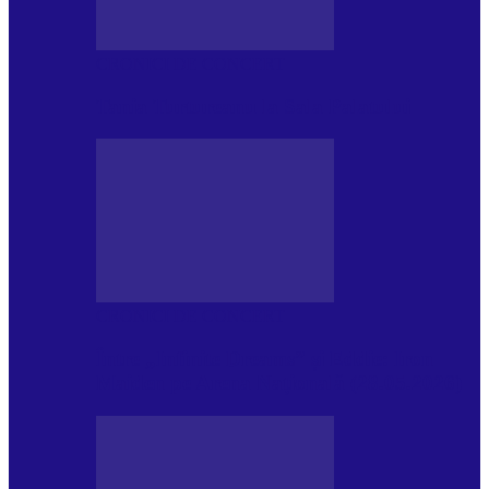
CRONICI DE CONCERT
Tania Turtureanu la Sala Palatului
CRONICI DE CONCERT
Între „Infinite Dreams” și Eddie: Iron
Maiden pe Arena Națională (28.05.2026)