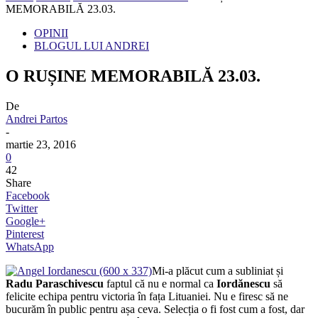
MEMORABILĂ 23.03.
OPINII
BLOGUL LUI ANDREI
O RUȘINE MEMORABILĂ 23.03.
De
Andrei Partos
-
martie 23, 2016
0
42
Share
Facebook
Twitter
Google+
Pinterest
WhatsApp
Mi-a plăcut cum a subliniat și
Radu Paraschivescu
faptul că nu e normal ca
Iordănescu
să
felicite echipa pentru victoria în fața Lituaniei. Nu e firesc să ne
bucurăm în public pentru așa ceva. Selecția o fi fost cum a fost, dar