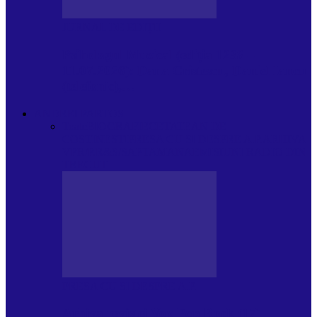
JURNAL DE EDIȚII
Psihologul Muzical (ediția 1238 –
11.07.2026): Dana Cristescu, Daniel Iancu
(telefonic),…
ANDREI PARTOS
Toate
BIOGRAFIE
CETATEAN DE
COSTINESTI
PRESA CU SI DESPRE A.P.
ARHIVA
VPR/P.R&S/SAPTAMANA
EMISIUNI RADIO DIN
TRECUT
PRESA CU SI DESPRE A.P.
Arhiva revistei Vox Pop Rock (17)