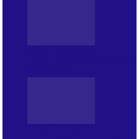
MASS MEDIA NEMUZICALA
170 de ani de România modernă. What’s
Next? la ediția a…
MASS MEDIA NEMUZICALA