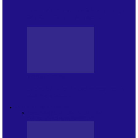
Foc de P.A.E. cu Andrei Partoș – ediția
951. Campionatul Mondial…
JURNALE DE P.A.E.
Foc de P.A.E. cu Andrei Partoș – ediția
950. V-a afectat…
PSIHOLOGUL MUZICAL
Toate
JURNAL DE EDIȚII
EDITII DE
COLECTIE
ARHIVA EMISIUNII