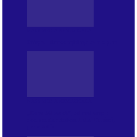
MASS MEDIA NEMUZICALA
Sfârșitul democrației așa cum o știm
MASS MEDIA NEMUZICALA
„Delta Sălbatică”, cel mai amplu
documentar dedicat Deltei Dunării,
proiectat în…