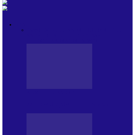
OPINII
Toate
BLOGUL LUI ANDREI
HOLBARILE LUI
ANDREI
BLOGUL IULIEI
HOLBARILE
IULIEI
COLABORATORII NOȘTRI
BLOGUL LUI ANDREI
77 DE MULȚUMIRI – DIN 2.08.