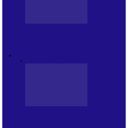
CRONICI DE CONCERT
Festivalul Internațional „George
Grigoriu” la Brăila (22 – 24.05.2026)
FOC DE P.A.E.
Toate
JURNALE DE P.A.E.
INVITATI LA VLOG
JURNALE DE P.A.E.
Foc de P.A.E. cu Andrei Partoș – ediția
953. Nicușor Dan…