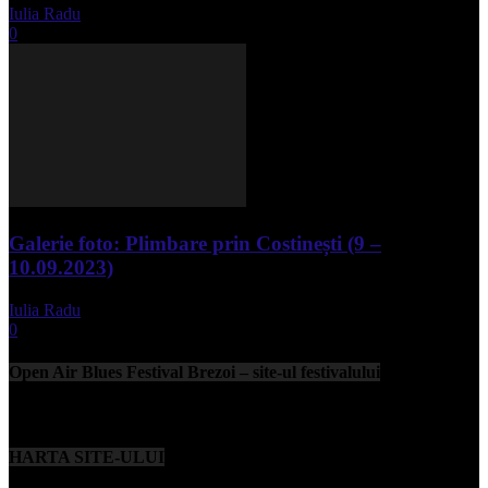
Iulia Radu
-
mai 1, 2025
0
Galerie foto: Plimbare prin Costinești (9 –
10.09.2023)
Iulia Radu
-
septembrie 11, 2023
0
Open Air Blues Festival Brezoi – site-ul festivalului
HARTA SITE-ULUI