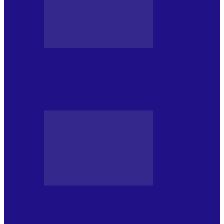
JURNAL DE EDIȚII
Psihologul Muzical (ediția 1241 –
1.08.2026): Carmen-Victoria Bârloiu, Top
Nonconformist Cântece…
JURNAL DE EDIȚII
Psihologul Muzical (ediția 1240 –
25.07.2026): Niki Puchianu, TOP