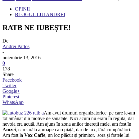
OPINII
BLOGUL LUI ANDREI
RATB NE IUBEȘTE!
De
Andrei Partos
-
noiembrie 13, 2016
0
178
Share
Facebook
Twitter
Google+
Pinterest
WhatsApp
Am avut drumuri organizatorice, pe care le-am
tot amânat din motive de sănătate. Nici acum nu eram în regulă, dar
nevoia era acută. Am ajuns în zona anilor tinereții mele, am fost în
Amzei
, care arăta aproape ca o piață, dar de lux, fără cumpărători.
Am fost la
Vox Caffe
, un loc plăcut și primitor, sora și fratele lui