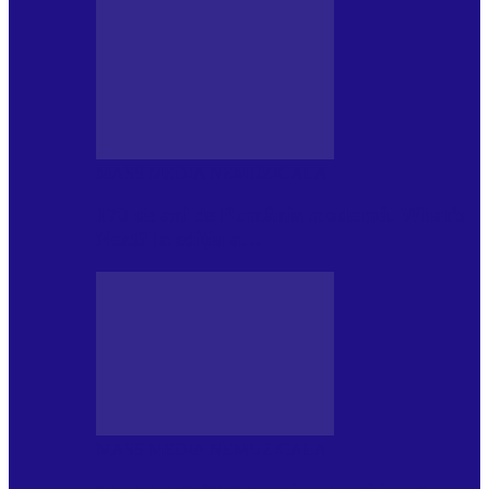
MASS MEDIA NEMUZICALA
170 de ani de România modernă. What’s
Next? la ediția a…
MASS MEDIA NEMUZICALA