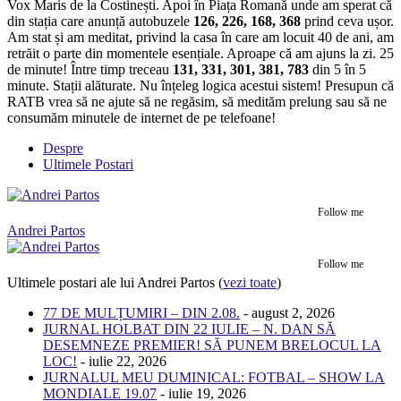
Vox Maris de la Costinești. Apoi în Piața Romană unde am sperat că
din stația care anunță autobuzele
126, 226, 168, 368
prind ceva ușor.
Am stat și am meditat, privind la casa în care am locuit 40 de ani, am
retrăit o parte din momentele esențiale. Aproape că am ajuns la zi. 25
de minute! Între timp treceau
131, 331, 301, 381, 783
din 5 în 5
minute. Stații alăturate. Nu înțeleg logica acestui sistem! Presupun că
RATB vrea să ne ajute să ne regăsim, să medităm prelung sau să ne
consumăm minutele de internet de pe telefoane!
Despre
Ultimele Postari
Follow me
Andrei Partos
Follow me
Ultimele postari ale lui Andrei Partos
(
vezi toate
)
77 DE MULȚUMIRI – DIN 2.08.
- august 2, 2026
JURNAL HOLBAT DIN 22 IULIE – N. DAN SĂ
DESEMNEZE PREMIER! SĂ PUNEM BRELOCUL LA
LOC!
- iulie 22, 2026
JURNALUL MEU DUMINICAL: FOTBAL – SHOW LA
MONDIALE 19.07
- iulie 19, 2026