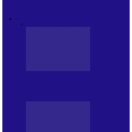
Modulul FNT Educațional, ediția a 5-a.
Spațiu esențial de expunere a…
EXCLUSIVITATI
Toate
CRONICI DE CONCERT
INTERVIURI
CRONICI DE CONCERT
Alexandru Andries în clubul Quantic
(2.06.2026)