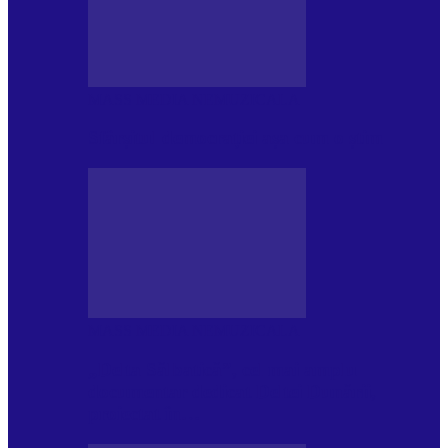
MASS MEDIA NEMUZICALA
Sfârșitul democrației așa cum o știm
MASS MEDIA NEMUZICALA
„Delta Sălbatică”, cel mai amplu
documentar dedicat Deltei Dunării,
proiectat în…