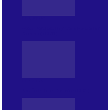
DE PĂSTRAT
World Kindness Day (Ziua Mondială a
Bunătății) (13.11)
DE PĂSTRAT
Ziua Îndeplinirii Visurilor (13.01)