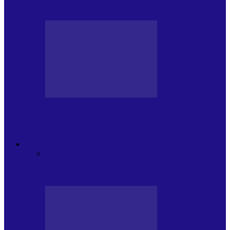
Arhiva revistei Vox Pop Rock (15)
PRESA CU SI DESPRE A.P.
Arhiva revistei Vox Pop Rock (14)
ARHIVA
Toate
ARTIȘTII PROPUN
AGENDA
CULTURALA
CALENDAR VOX POP ROCK
DE
PĂSTRAT
DARA ZICE…
RECOMANDARILE
MELE