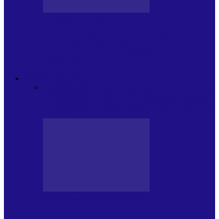
JURNAL DE EDIȚII
Psihologul Muzical (ediția 1238 –
11.07.2026): Dana Cristescu, Daniel Iancu
(telefonic),…
ANDREI PARTOS
Toate
BIOGRAFIE
CETATEAN DE
COSTINESTI
PRESA CU SI DESPRE A.P.
ARHIVA
VPR/P.R&S/SAPTAMANA
EMISIUNI RADIO DIN
TRECUT
PRESA CU SI DESPRE A.P.
Arhiva revistei Vox Pop Rock (17)