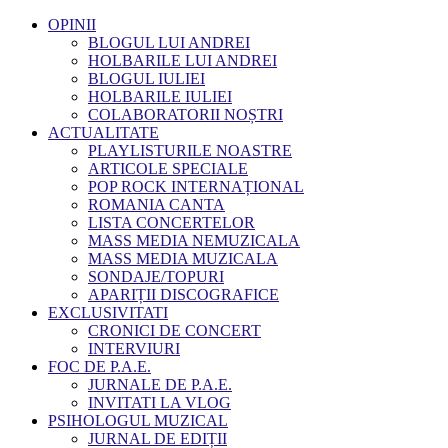
OPINII
BLOGUL LUI ANDREI
HOLBARILE LUI ANDREI
BLOGUL IULIEI
HOLBARILE IULIEI
COLABORATORII NOȘTRI
ACTUALITATE
PLAYLISTURILE NOASTRE
ARTICOLE SPECIALE
POP ROCK INTERNAȚIONAL
ROMANIA CANTA
LISTA CONCERTELOR
MASS MEDIA NEMUZICALA
MASS MEDIA MUZICALA
SONDAJE/TOPURI
APARIȚII DISCOGRAFICE
EXCLUSIVITATI
CRONICI DE CONCERT
INTERVIURI
FOC DE P.A.E.
JURNALE DE P.A.E.
INVITATI LA VLOG
PSIHOLOGUL MUZICAL
JURNAL DE EDIȚII