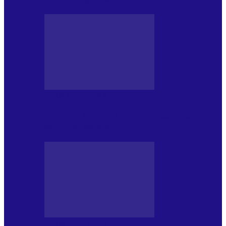
JURNALE DE P.A.E.
Foc de P.A.E. cu Andrei Partoș – ediția
952. Trei seriale…
JURNALE DE P.A.E.