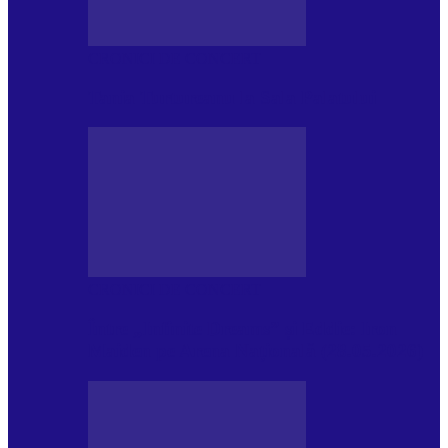
CRONICI DE CONCERT
Tania Turtureanu la Sala Palatului
CRONICI DE CONCERT
Între „Infinite Dreams” și Eddie: Iron
Maiden pe Arena Națională (28.05.2026)