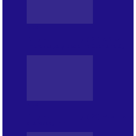
BLOGUL IULIEI
Din jurnalul unui ninja (121): Alfabetul
Improvizației și disciplina Spontaneității
BLOGUL IULIEI
Din jurnalul unui ninja (120): Masa mea și
alte revelații din…