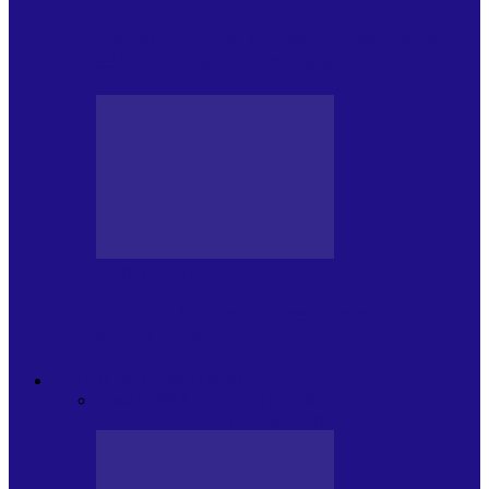
Foc de P.A.E. cu Andrei Partoș – ediția
951. Campionatul Mondial…
JURNALE DE P.A.E.
Foc de P.A.E. cu Andrei Partoș – ediția
950. V-a afectat…
PSIHOLOGUL MUZICAL
Toate
JURNAL DE EDIȚII
EDITII DE
COLECTIE
ARHIVA EMISIUNII