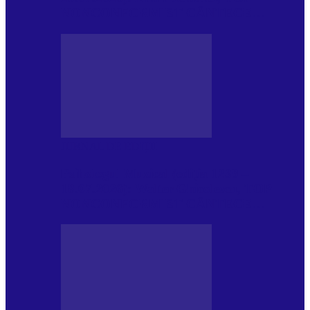
NONCONFORMIST CÂNTECE…
JURNAL DE EDIȚII
Psihologul Muzical (ediția 1239 –
18.07.2026): Walter Ghicolescu, TOP
NONCONFORMIST CÂNTECE…