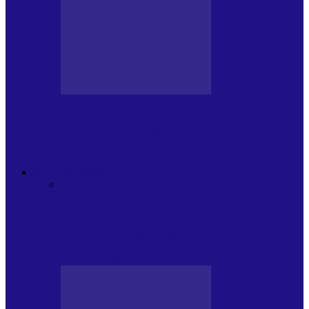
BLOGUL LUI ANDREI
JURNAL HOLBAT DIN 22 IULIE – N.
DAN SĂ DESEMNEZE PREMIER!…
ACTUALITATE
Toate
PLAYLISTURILE NOASTRE
ARTICOLE
SPECIALE
POP ROCK
INTERNAȚIONAL
ROMANIA CANTA
LISTA
CONCERTELOR
MASS MEDIA
NEMUZICALA
MASS MEDIA
MUZICALA
SONDAJE/TOPURI
APARIȚII
DISCOGRAFICE