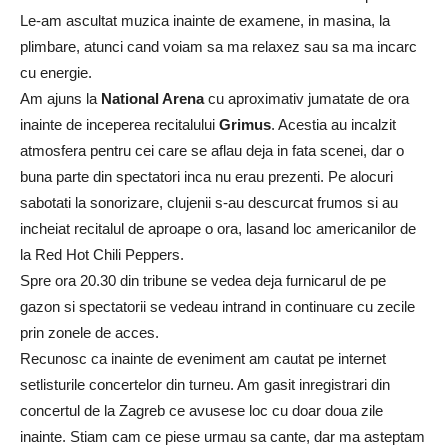
Le-am ascultat muzica inainte de examene, in masina, la
plimbare, atunci cand voiam sa ma relaxez sau sa ma incarc
cu energie.
Am ajuns la
National Arena
cu aproximativ jumatate de ora
inainte de inceperea recitalului
Grimus
. Acestia au incalzit
atmosfera pentru cei care se aflau deja in fata scenei, dar o
buna parte din spectatori inca nu erau prezenti. Pe alocuri
sabotati la sonorizare, clujenii s-au descurcat frumos si au
incheiat recitalul de aproape o ora, lasand loc americanilor de
la Red Hot Chili Peppers.
Spre ora 20.30 din tribune se vedea deja furnicarul de pe
gazon si spectatorii se vedeau intrand in continuare cu zecile
prin zonele de acces.
Recunosc ca inainte de eveniment am cautat pe internet
setlisturile concertelor din turneu. Am gasit inregistrari din
concertul de la Zagreb ce avusese loc cu doar doua zile
inainte. Stiam cam ce piese urmau sa cante, dar ma asteptam