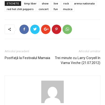
ETICHETE
timp liber
show
live
rock
arena nationala
red hot chili peppers
concert
fun
muzica
Articolul precedent
Articolul următor
Postfaţă la Festivalul Mamaia
Trei minute cu Larry Coryell în
Vama Veche (21.07.2012)