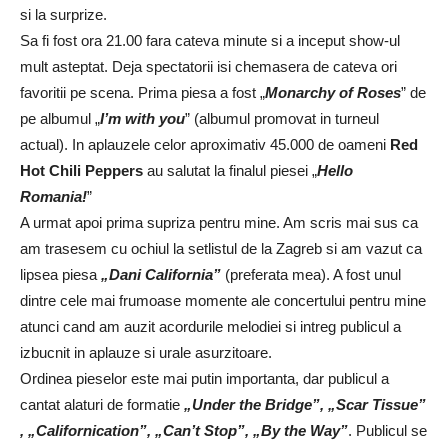
si la surprize.
Sa fi fost ora 21.00 fara cateva minute si a inceput show-ul
mult asteptat. Deja spectatorii isi chemasera de cateva ori
favoritii pe scena. Prima piesa a fost „
Monarchy of Roses
” de
pe albumul „
I’m with you
” (albumul promovat in turneul
actual). In aplauzele celor aproximativ 45.000 de oameni
Red
Hot Chili Peppers
au salutat la finalul piesei „
Hello
Romania!
”
A urmat apoi prima supriza pentru mine. Am scris mai sus ca
am trasesem cu ochiul la setlistul de la Zagreb si am vazut ca
lipsea piesa
„Dani California”
(preferata mea). A fost unul
dintre cele mai frumoase momente ale concertului pentru mine
atunci cand am auzit acordurile melodiei si intreg publicul a
izbucnit in aplauze si urale asurzitoare.
Ordinea pieselor este mai putin importanta, dar publicul a
cantat alaturi de formatie
„Under the Bridge”, „Scar Tissue”
, „Californication”, „Can’t Stop”, „By the Way”
. Publicul se