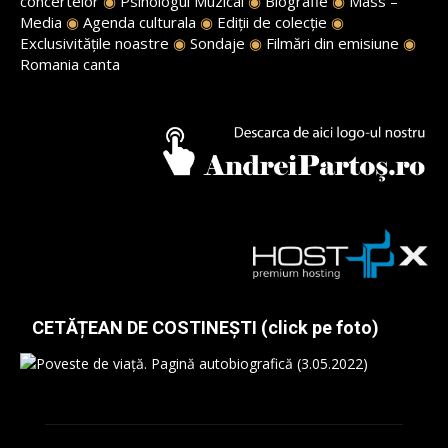
concertelor
◉
Psihologul Muzical
◉
Biografie
◉
Mass –
Media
◉
Agenda culturala
◉
Ediții de colecție
◉
Exclusivitățile noastre
◉
Sondaje
◉
Filmări din emisiune
◉
Romania canta
CETĂȚEAN DE COSTINEȘTI (click pe foto)