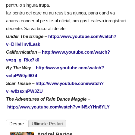
pentru o singura trupa.
Iar pentru cei care nu au reusit sa ajunga, pana cand va
aparea concertul pe site-ul oficial, am gasit cateva inregistrari
decente. Sa va bucurati de ele!
Under The Bridge
–
http://www.youtube.com/watch?
v=DHvHnvfLask
Californication
–
http://www.youtube.com/watch?
v=zq_g_Rkx7k0
By The Way
–
http://www.youtube.com/watch?
v=lpPW0pl6GiI
Scar Tissue
–
http://www.youtube.com/watch?
v=w8zsxnPW3ZU
The Adventures of Rain Dance Maggie
–
http://www.youtube.com/watch?v=lN5xYHn6YLY
Despre
Ultimele Postari
Andrei Partos