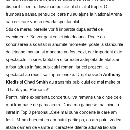
disponibil pentru download pe site-ul oficial al trupei. O
frumoasa sansa pentru cei care nu au ajuns la National Arena
sau cei care vor sa revada spectacolul.
Stiu ca mereu parerile vor fi impartite dupa astfel de
evenimente. Se vor gasi critici intotdeauna. Poate ca
sonorizarea a scartait in anumite momente, poate la standurile
de jetoane, bauturi si mancare au fost cozi, dar important este
spectacolul in sine, faptul ca o formatie asteptata de atatia ani
a fost adusa in fata publicului roman, iar cei prezenti la
spectacol au reusit sa impresioneze. Drept dovada
Anthony
Kiedis
si
Chad Smith
au transmis publicului de mai multe ori
„Thank you, Romania!”.
Pentru mine experienta concertului va ramane una dintre cele
mai frumoase de pana acum. Daca ma gandesc mai bine, a
intrat in Top 3 personal „Cele mai bune concerte la care am
fost”. M-am bucurat ca am putut participa, ca am putut vedea
atatia oameni de varste si caractere diferite adunati laolalta