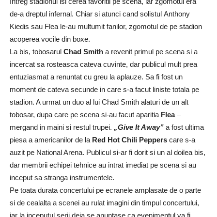
Intreg stadionul isi cerea favoritii pe scena, iar zgomotul era
de-a dreptul infernal. Chiar si atunci cand solistul Anthony
Kiedis sau Flea le-au multumit fanilor, zgomotul de pe stadion
acoperea vocile din boxe.
La bis, tobosarul
Chad Smith
a revenit primul pe scena si a
incercat sa rosteasca cateva cuvinte, dar publicul mult prea
entuziasmat a renuntat cu greu la aplauze. Sa fi fost un
moment de cateva secunde in care s-a facut liniste totala pe
stadion. A urmat un duo al lui Chad Smith alaturi de un alt
tobosar, dupa care pe scena si-au facut aparitia
Flea
–
mergand in maini si restul trupei.
„Give It Away”
a fost ultima
piesa a americanilor de la
Red Hot Chili Peppers
care s-a
auzit pe National Arena. Publicul si-ar fi dorit si un al doilea bis,
dar membrii echipei tehnice au intrat imediat pe scena si au
inceput sa stranga instrumentele.
Pe toata durata concertului pe ecranele amplasate de o parte
si de cealalta a scenei au rulat imagini din timpul concertului,
iar la inceputul serii deja se anuntase ca evenimentul va fi