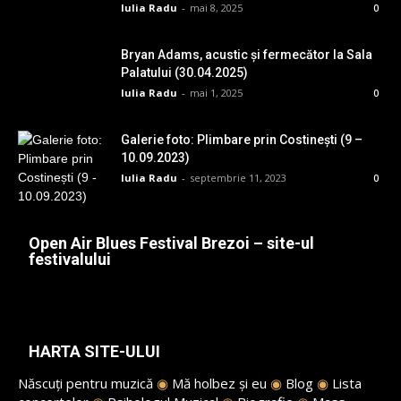
Iulia Radu
-
mai 8, 2025
0
Bryan Adams, acustic și fermecător la Sala
Palatului (30.04.2025)
Iulia Radu
-
mai 1, 2025
0
Galerie foto: Plimbare prin Costinești (9 –
10.09.2023)
Iulia Radu
-
septembrie 11, 2023
0
Open Air Blues Festival Brezoi – site-ul
festivalului
HARTA SITE-ULUI
Născuți pentru muzică
◉
Mă holbez și eu
◉
Blog
◉
Lista