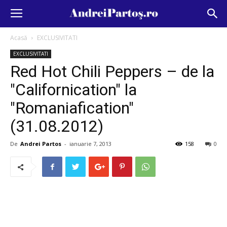
Acasă
EXCLUSIVITATI
EXCLUSIVITATI
Red Hot Chili Peppers – de la
"Californication" la
"Romaniafication"
(31.08.2012)
De
Andrei Partos
-
ianuarie 7, 2013
158
0