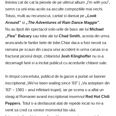
linistea cat de cat la piesele de pe ultimul album „I’m with you”,
semn ca unii erau acolo sa asculte compozitiile mai vechi.
Totusi, multi au recunoscut, cantat si dansat pe
„Look
Around”
si
„The Adventures of Rain Dance Maggie”
.
Nu au lipsit din spectacol solo-urile de bass ale lui
Michael
„Flea” Balzary
sau tobe ale lui
Chad Smith
, acesta din urma
aruncandu-le fanilor bete de tobe.Chiar daca a fost nevoit sa
ramana pe scaun din cauza unui accident in urma caruia si-a
fracturat piciorul drept, chitaristul
Josh Klinghoffer
nu si-a
dezamagit fanii si a incitat publicul cu acordurile chitarei sale.
In timpul concertului, publicul de la gazon a purtat un banner
inscriptionat „We’ve been waiting since ’83” ( „Va asteptam din
’83” – 1983 – anul infiintarii trupei), iar pe scena s-a aflat un
steag al Romaniei avand inscriptionat insemnul
Red Hot Chili
Peppers
. Totul s-a desfasurat atat de repede incat nu mi-a
venit sa cred ca venise momentul bis-ului.