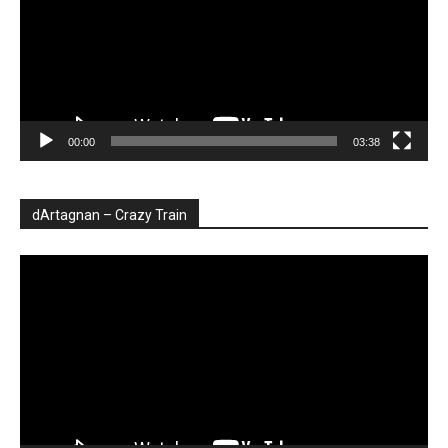
00:00
03:38
dArtagnan – Crazy Train
Player
video