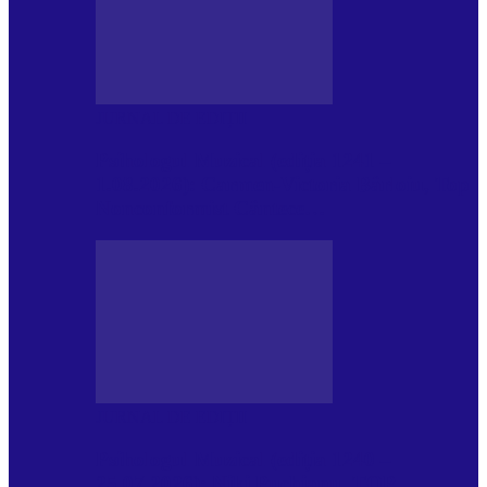
JURNAL DE EDIȚII
Psihologul Muzical (ediția 1241 –
1.08.2026): Carmen-Victoria Bârloiu, Top
Nonconformist Cântece…
JURNAL DE EDIȚII
Psihologul Muzical (ediția 1240 –
25.07.2026): Niki Puchianu, TOP