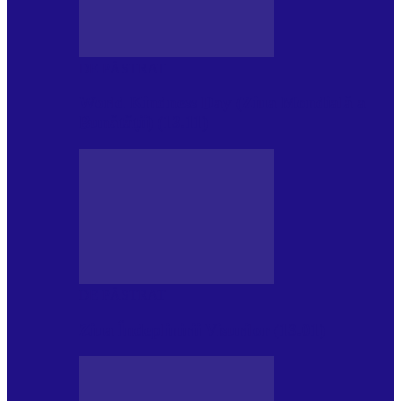
DE PĂSTRAT
World Kindness Day (Ziua Mondială a
Bunătății) (13.11)
DE PĂSTRAT
Ziua Îndeplinirii Visurilor (13.01)