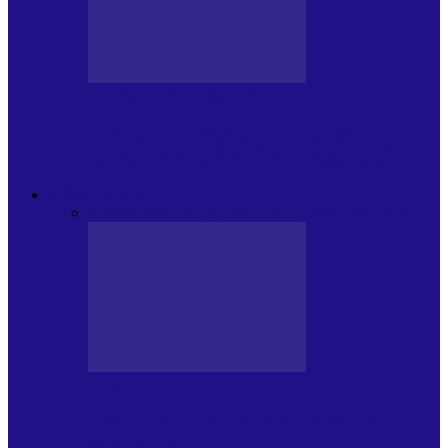
CRONICI DE CONCERT
Festivalul Internațional „George
Grigoriu” la Brăila (22 – 24.05.2026)
FOC DE P.A.E.
Toate
JURNALE DE P.A.E.
INVITATI LA VLOG
JURNALE DE P.A.E.
Foc de P.A.E. cu Andrei Partoș – ediția
953. Nicușor Dan…