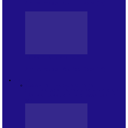
Arhiva revistei Vox Pop Rock (15)
PRESA CU SI DESPRE A.P.
Arhiva revistei Vox Pop Rock (14)
ARHIVA
Toate
ARTIȘTII PROPUN
AGENDA
CULTURALA
CALENDAR VOX POP ROCK
DE
PĂSTRAT
DARA ZICE…
RECOMANDARILE
MELE