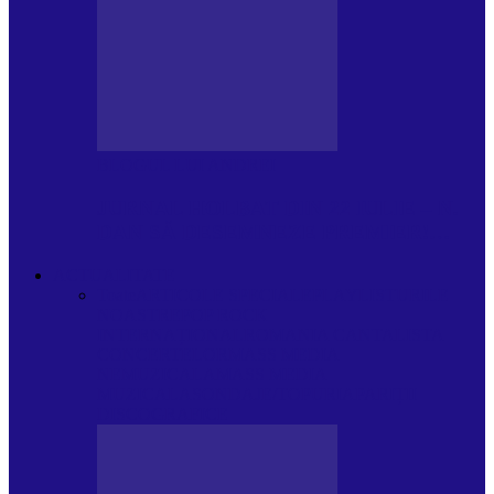
BLOGUL LUI ANDREI
JURNAL HOLBAT DIN 22 IULIE – N.
DAN SĂ DESEMNEZE PREMIER!…
ACTUALITATE
Toate
ARTICOLE SPECIALE
PLAYLISTURILE
NOASTRE
POP ROCK
INTERNAȚIONAL
ROMANIA CANTA
LISTA
CONCERTELOR
MASS MEDIA
NEMUZICALA
MASS MEDIA
MUZICALA
SONDAJE/TOPURI
APARIȚII
DISCOGRAFICE