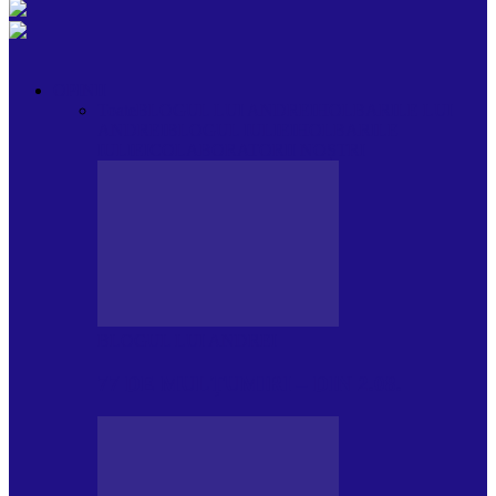
OPINII
Toate
BLOGUL LUI ANDREI
HOLBARILE LUI
ANDREI
BLOGUL IULIEI
HOLBARILE
IULIEI
COLABORATORII NOȘTRI
BLOGUL LUI ANDREI
77 DE MULȚUMIRI – DIN 2.08.