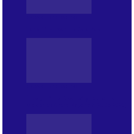
CRONICI DE CONCERT
Tania Turtureanu la Sala Palatului
CRONICI DE CONCERT
Între „Infinite Dreams” și Eddie: Iron
Maiden pe Arena Națională (28.05.2026)