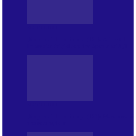
BLOGUL IULIEI
Din jurnalul unui ninja (121): Alfabetul
Improvizației și disciplina Spontaneității
BLOGUL IULIEI
Din jurnalul unui ninja (120): Masa mea și
alte revelații din…