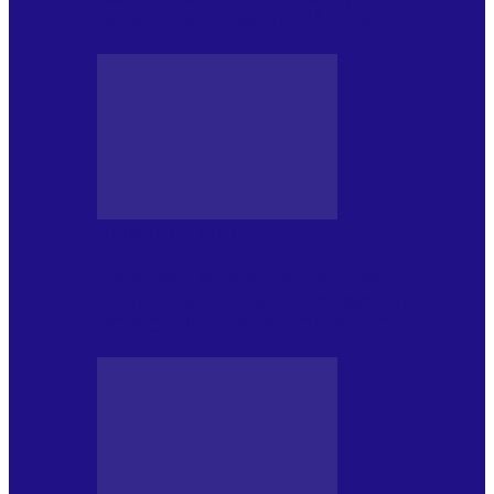
NONCONFORMIST CÂNTECE…
JURNAL DE EDIȚII
Psihologul Muzical (ediția 1239 –
18.07.2026): Walter Ghicolescu, TOP
NONCONFORMIST CÂNTECE…