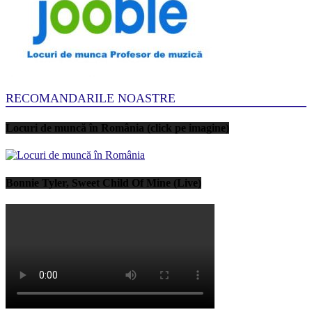
RECOMANDARILE NOASTRE
Locuri de muncă în România (click pe imagine)
Bonnie Tyler, Sweet Child Of Mine (Live)