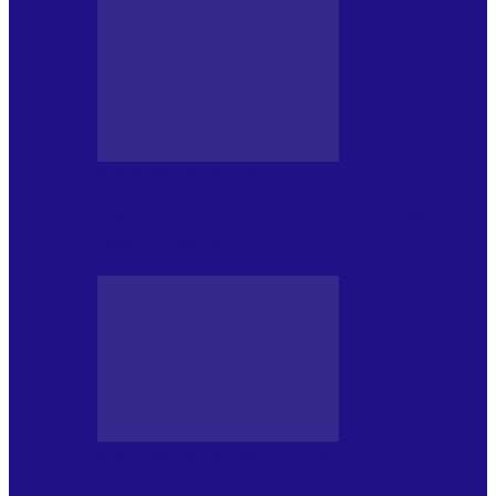
MASS MEDIA NEMUZICALA
170 de ani de România modernă. What’s
Next? la ediția a…
MASS MEDIA NEMUZICALA