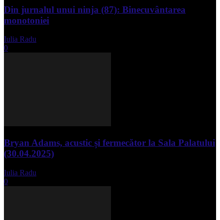
Din jurnalul unui ninja (87): Binecuvântarea
monotoniei
Iulia Radu
-
mai 8, 2025
0
Bryan Adams, acustic și fermecător la Sala Palatului
(30.04.2025)
Iulia Radu
-
mai 1, 2025
0