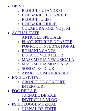
OPINII
BLOGUL LUI ANDREI
HOLBARILE LUI ANDREI
BLOGUL IULIEI
HOLBARILE IULIEI
COLABORATORII NOȘTRI
ACTUALITATE
ARTICOLE SPECIALE
PLAYLISTURILE NOASTRE
POP ROCK INTERNAȚIONAL
ROMANIA CANTA
LISTA CONCERTELOR
MASS MEDIA NEMUZICALA
MASS MEDIA MUZICALA
SONDAJE/TOPURI
APARIȚII DISCOGRAFICE
EXCLUSIVITATI
CRONICI DE CONCERT
INTERVIURI
FOC DE P.A.E.
JURNALE DE P.A.E.
INVITATI LA VLOG
PSIHOLOGUL MUZICAL
JURNAL DE EDIȚII