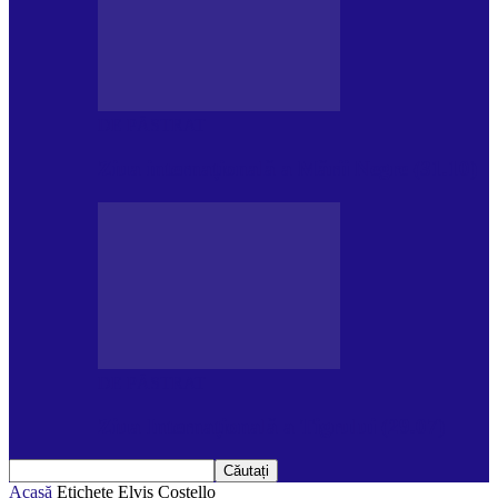
DE PĂSTRAT
Ziua internațională a Mării Negre (31.10)
DE PĂSTRAT
Ziua Internațională a Tigrului (29.07)
Acasă
Etichete
Elvis Costello