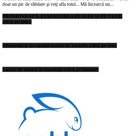
doar un pic de răbdare şi veţi afla totul... Mă încearcă un...
PROMOVEAZĂ-ȚI AFACEREA PE SITE ȘI PE VLOG
(click pe foto!)
Abonează-te la canalul nostru de Youtube (click pe foto)
Locuri de muncă în România (click pe banner)