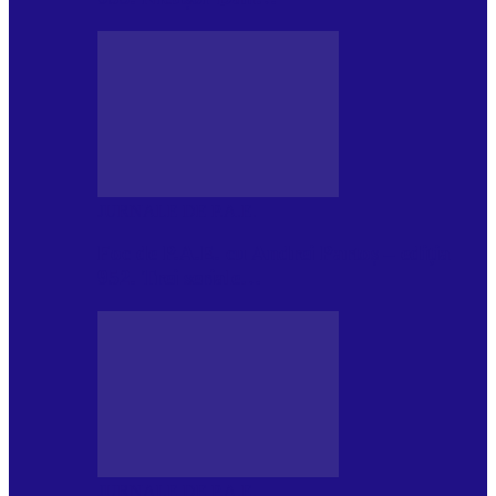
JURNALE DE P.A.E.
Foc de P.A.E. cu Andrei Partoș – ediția
952. Trei seriale…
JURNALE DE P.A.E.