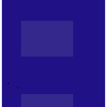
Foc de P.A.E. cu Andrei Partoș – ediția
951. Campionatul Mondial…
JURNALE DE P.A.E.
Foc de P.A.E. cu Andrei Partoș – ediția
950. V-a afectat…
PSIHOLOGUL MUZICAL
Toate
JURNAL DE EDIȚII
EDITII DE
COLECTIE
ARHIVA EMISIUNII