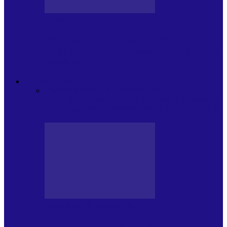
JURNAL DE EDIȚII
Psihologul Muzical (ediția 1238 –
11.07.2026): Dana Cristescu, Daniel Iancu
(telefonic),…
ANDREI PARTOS
Toate
BIOGRAFIE
CETATEAN DE
COSTINESTI
PRESA CU SI DESPRE A.P.
ARHIVA
VPR/P.R&S/SAPTAMANA
EMISIUNI RADIO DIN
TRECUT
PRESA CU SI DESPRE A.P.
Arhiva revistei Vox Pop Rock (17)