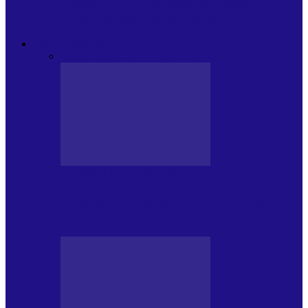
Modulul FNT Educațional, ediția a 5-a.
Spațiu esențial de expunere a…
EXCLUSIVITATI
Toate
CRONICI DE CONCERT
INTERVIURI
CRONICI DE CONCERT
Alexandru Andries în clubul Quantic
(2.06.2026)