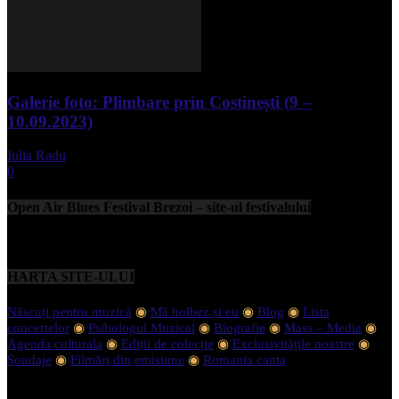
Galerie foto: Plimbare prin Costinești (9 –
10.09.2023)
Iulia Radu
-
septembrie 11, 2023
0
Open Air Blues Festival Brezoi – site-ul festivalului
HARTA SITE-ULUI
Născuți pentru muzică
◉
Mă holbez și eu
◉
Blog
◉
Lista
concertelor
◉
Psihologul Muzical
◉
Biografie
◉
Mass – Media
◉
Agenda culturala
◉
Ediții de colecție
◉
Exclusivitățile noastre
◉
Sondaje
◉
Filmări din emisiune
◉
Romania canta