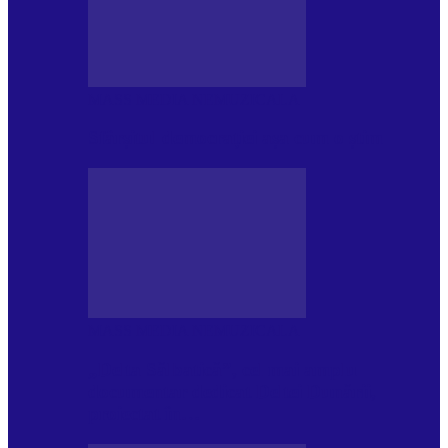
MASS MEDIA NEMUZICALA
Sfârșitul democrației așa cum o știm
MASS MEDIA NEMUZICALA
„Delta Sălbatică”, cel mai amplu
documentar dedicat Deltei Dunării,
proiectat în…