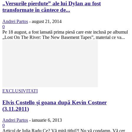
„Versurile pierdute” ale lui Dylan au fost
transformate în cântece de...
Andrei Partos
-
august 21, 2014
0
Pe 18 august, a fost lansată prima piesă care este inclusă pe albumul
„Lost On The River: The New Basement Tapes”, material ce va...
EXCLUSIVITATI
Elvis Costello și goana după Kevin Costner
(3.11.2011)
Andrei Partos
-
ianuarie 6, 2013
0
Articol de Iulia Radu Ce? Vă miră titlul?! Nu vă condamn. Vă cer