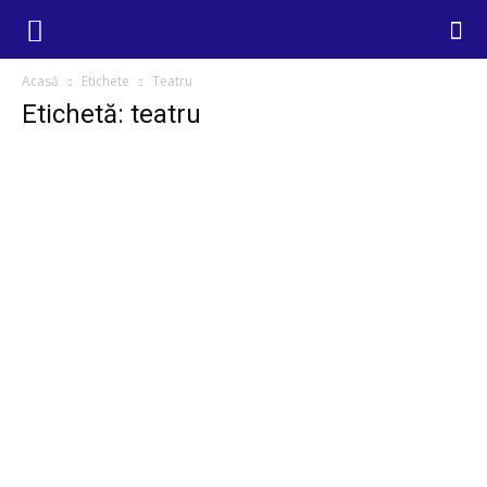
Acasă
Etichete
Teatru
Etichetă: teatru