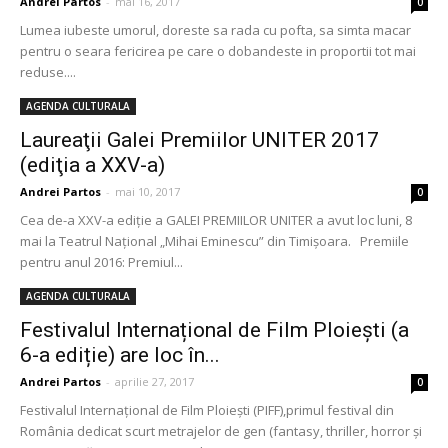
Andrei Partos
-
mai 16, 2017
0
Lumea iubeste umorul, doreste sa rada cu pofta, sa simta macar
pentru o seara fericirea pe care o dobandeste in proportii tot mai
reduse....
AGENDA CULTURALA
Laureaţii Galei Premiilor UNITER 2017
(ediţia a XXV-a)
Andrei Partos
-
mai 10, 2017
0
Cea de-a XXV-a ediţie a GALEI PREMIILOR UNITER a avut loc luni, 8
mai la Teatrul Naţional „Mihai Eminescu” din Timişoara. Premiile
pentru anul 2016: Premiul...
AGENDA CULTURALA
Festivalul Internațional de Film Ploiești (a
6-a ediție) are loc în...
Andrei Partos
-
aprilie 27, 2017
0
Festivalul Internațional de Film Ploiești (PIFF),primul festival din
România dedicat scurt metrajelor de gen (fantasy, thriller, horror și