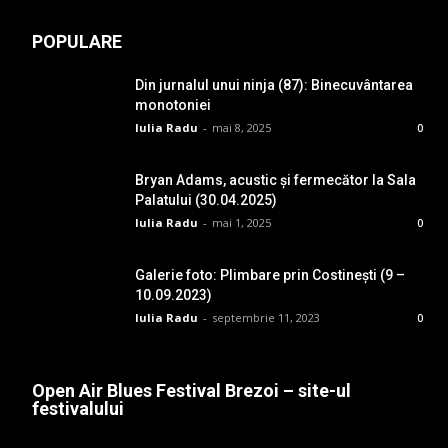
POPULARE
Din jurnalul unui ninja (87): Binecuvântarea
monotoniei
Iulia Radu
-
mai 8, 2025
0
Bryan Adams, acustic și fermecător la Sala
Palatului (30.04.2025)
Iulia Radu
-
mai 1, 2025
0
Galerie foto: Plimbare prin Costinești (9 –
10.09.2023)
Iulia Radu
-
septembrie 11, 2023
0
Open Air Blues Festival Brezoi – site-ul
festivalului