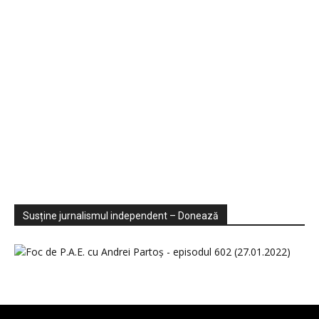
Sondaje
Video
Susține jurnalismul independent – Donează