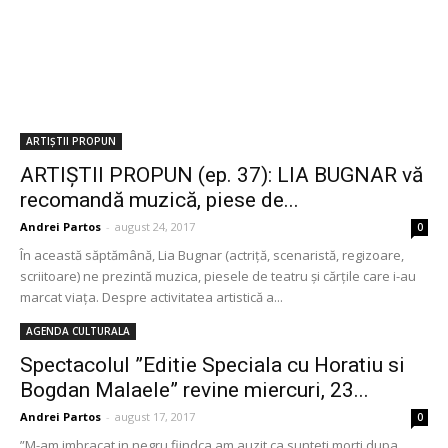
ARTIȘTII PROPUN
ARTIȘTII PROPUN (ep. 37): LIA BUGNAR vă
recomandă muzică, piese de...
Andrei Partos
-
august 24, 2017
0
În această săptămână, Lia Bugnar (actriță, scenaristă, regizoare,
scriitoare) ne prezintă muzica, piesele de teatru și cărțile care i-au
marcat viața. Despre activitatea artistică a...
AGENDA CULTURALA
Spectacolul ”Editie Speciala cu Horatiu si
Bogdan Malaele” revine miercuri, 23...
Andrei Partos
-
august 17, 2017
0
”M-am imbracat in negru fiindca am auzit ca sunteti morti dupa