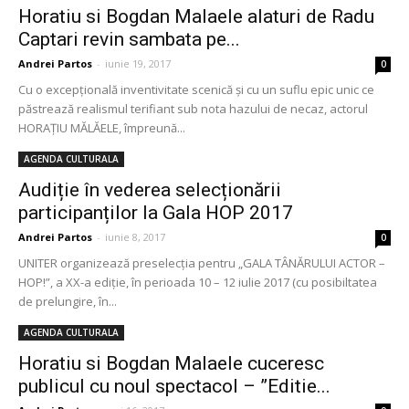
Horatiu si Bogdan Malaele alaturi de Radu
Captari revin sambata pe...
Andrei Partos
-
iunie 19, 2017
0
Cu o excepţională inventivitate scenică şi cu un suflu epic unic ce
păstrează realismul terifiant sub nota hazului de necaz, actorul
HORAȚIU MĂLĂELE, împreună...
AGENDA CULTURALA
Audiție în vederea selecționării
participanților la Gala HOP 2017
Andrei Partos
-
iunie 8, 2017
0
UNITER organizează preselecţia pentru „GALA TÂNĂRULUI ACTOR –
HOP!”, a XX-a ediţie, în perioada 10 – 12 iulie 2017 (cu posibiltatea
de prelungire, în...
AGENDA CULTURALA
Horatiu si Bogdan Malaele cuceresc
publicul cu noul spectacol – ”Editie...