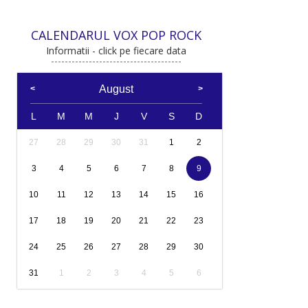
CALENDARUL VOX POP ROCK
Informatii - click pe fiecare data
August
L
M
M
J
V
S
D
27
28
29
30
31
1
2
3
4
5
6
7
8
9
10
11
12
13
14
15
16
17
18
19
20
21
22
23
24
25
26
27
28
29
30
31
1
2
3
4
5
6