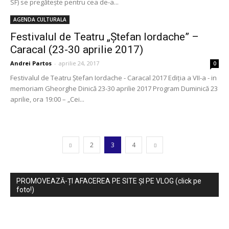
SF) se pregătește pentru cea de-a...
AGENDA CULTURALA
Festivalul de Teatru „Ștefan Iordache” –
Caracal (23-30 aprilie 2017)
Andrei Partos
-
aprilie 24, 2017
0
Festivalul de Teatru Ștefan Iordache - Caracal 2017 Ediția a VII-a - in
memoriam Gheorghe Dinică 23-30 aprilie 2017 Program Duminică 23
aprilie, ora 19:00 – „Cei...
2
3
4
PROMOVEAZĂ-ȚI AFACEREA PE SITE ȘI PE VLOG (click pe
foto!)