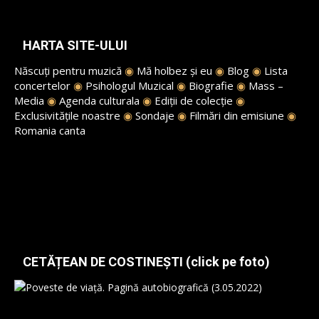
HARTA SITE-ULUI
Născuți pentru muzică
◉
Mă holbez și eu
◉
Blog
◉
Lista
concertelor
◉
Psihologul Muzical
◉
Biografie
◉
Mass –
Media
◉
Agenda culturala
◉
Ediții de colecție
◉
Exclusivitățile noastre
◉
Sondaje
◉
Filmări din emisiune
◉
Romania canta
CETĂȚEAN DE COSTINEȘTI (click pe foto)