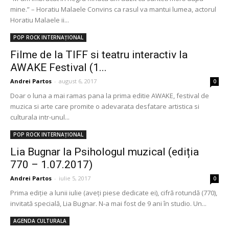
mine.” – Horatiu Malaele Convins ca rasul va mantui lumea, actorul
Horatiu Malaele ii...
POP ROCK INTERNAȚIONAL
Filme de la TIFF si teatru interactiv la
AWAKE Festival (1...
Andrei Partos
-
august 6, 2017
0
Doar o luna a mai ramas pana la prima editie AWAKE, festival de
muzica si arte care promite o adevarata desfatare artistica si
culturala intr-unul...
POP ROCK INTERNAȚIONAL
Lia Bugnar la Psihologul muzical (ediția
770 – 1.07.2017)
Andrei Partos
-
iulie 5, 2017
0
Prima ediție a lunii iulie (aveți piese dedicate ei), cifră rotundă (770),
invitată specială, Lia Bugnar. N-a mai fost de 9 ani în studio. Un...
AGENDA CULTURALA