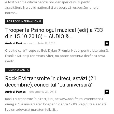
A fost o ediție dificilă pentru noi, dar sper că nu și pentru
ascultători. Era doliu național și a trebuit să respectăm unele
norme...
POP ROCK INTERNAȚIONAL
Trooper la Psihologul muzical (ediția 733
din 15.10.2016) – AUDIO &...
Andrei Partos
-
octombrie 19, 2016
0
O ediție care începe cu Bob Dylan (Premiul Nobel pentru Literatură),
Frankie Miller și Ten Years After, nu poate continua decât cu ceva
inedit...
ROMANIA CANTA
Rock FM transmite în direct, astăzi (21
decembrie), concertul "La aniversară"
Andrei Partos
-
decembrie 21, 2015
0
Rock FM transmite în direct, luni, pe www.rockfm.ro, evenimentul
omagial "La aniversară" Incepând cu ora 17.00, veți putea asculta
live un adevarat maraton folk. Și,...