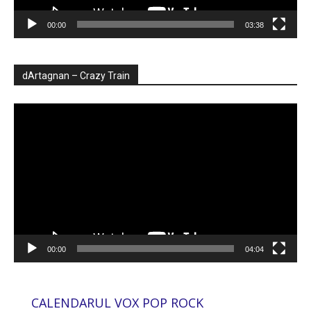
00:00
03:38
dArtagnan – Crazy Train
Player
video
00:00
04:04
CALENDARUL VOX POP ROCK