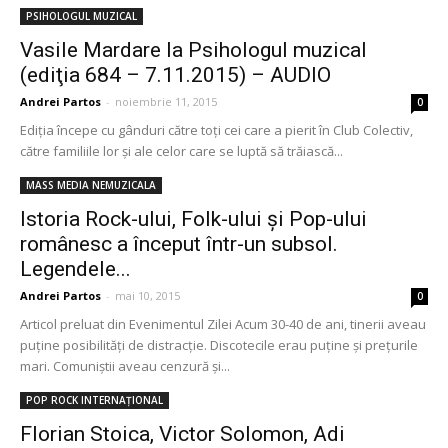
PSIHOLOGUL MUZICAL
Vasile Mardare la Psihologul muzical
(ediţia 684 – 7.11.2015) – AUDIO
Andrei Partos
-
noiembrie 11, 2015
0
Ediţia începe cu gânduri către toţi cei care a pierit în Club Colectiv,
către familiile lor şi ale celor care se luptă să trăiască...
MASS MEDIA NEMUZICALA
Istoria Rock-ului, Folk-ului și Pop-ului
românesc a început într-un subsol.
Legendele...
Andrei Partos
-
mai 10, 2015
0
Articol preluat din Evenimentul Zilei Acum 30-40 de ani, tinerii aveau
puține posibilități de distracție. Discotecile erau puține și prețurile
mari. Comuniștii aveau cenzură și...
POP ROCK INTERNAȚIONAL
Florian Stoica, Victor Solomon, Adi