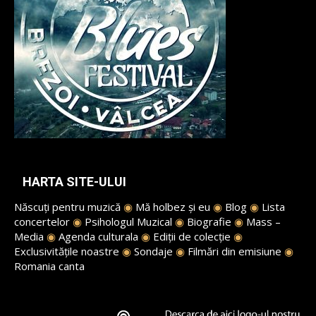
HARTA SITE-ULUI
Născuți pentru muzică
◉
Mă holbez și eu
◉
Blog
◉
Lista
concertelor
◉
Psihologul Muzical
◉
Biografie
◉
Mass –
Media
◉
Agenda culturala
◉
Ediții de colecție
◉
Exclusivitățile noastre
◉
Sondaje
◉
Filmări din emisiune
◉
Romania canta