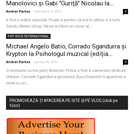
Manolovici şi Gabi "Guriţă" Nicolau la...
Andrei Partos
-
februarie 4, 2015
0
A fost o ediţie specială. Poate şi pentru că era în ultima zi a lunii.
Sandu Albiter (Grup 74) ne-a oferit un cover al...
POP ROCK INTERNAȚIONAL
Michael Angelo Batio, Corrado Sgandurra și
Krypton la Psihologul muzical (ediția...
Andrei Partos
-
aprilie 29, 2014
0
O emisiune cu trei părţi distincte. Prima a fost a oamenilor dedicaţi
chitarei. Corrado Sgandurra (proiectul Ziua Chitarelor îi aparţine) a
venit cu un...
PROMOVEAZĂ-ȚI AFACEREA PE SITE ȘI PE VLOG (click pe
foto!)