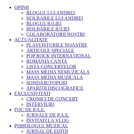
OPINII
BLOGUL LUI ANDREI
HOLBARILE LUI ANDREI
BLOGUL IULIEI
HOLBARILE IULIEI
COLABORATORII NOȘTRI
ACTUALITATE
PLAYLISTURILE NOASTRE
ARTICOLE SPECIALE
POP ROCK INTERNAȚIONAL
ROMANIA CANTA
LISTA CONCERTELOR
MASS MEDIA NEMUZICALA
MASS MEDIA MUZICALA
SONDAJE/TOPURI
APARIȚII DISCOGRAFICE
EXCLUSIVITATI
CRONICI DE CONCERT
INTERVIURI
FOC DE P.A.E.
JURNALE DE P.A.E.
INVITATI LA VLOG
PSIHOLOGUL MUZICAL
JURNAL DE EDIȚII