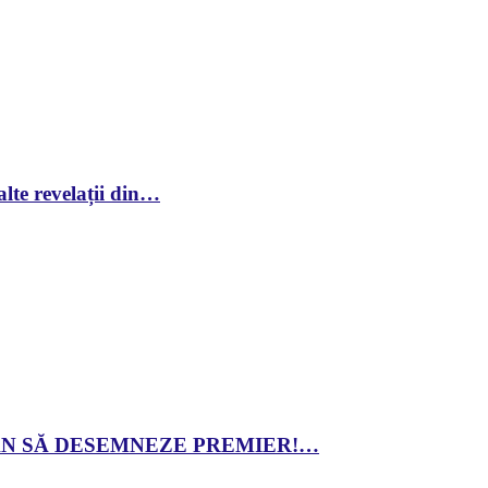
lte revelații din…
 DAN SĂ DESEMNEZE PREMIER!…