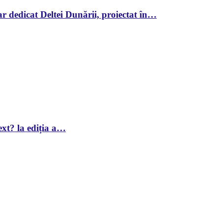
r dedicat Deltei Dunării, proiectat în…
xt? la ediția a…