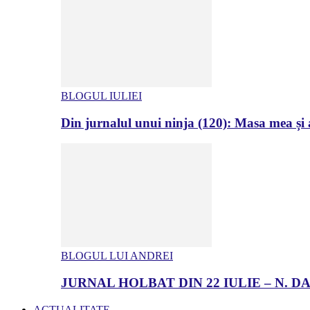
BLOGUL IULIEI
Din jurnalul unui ninja (120): Masa mea și a
BLOGUL LUI ANDREI
JURNAL HOLBAT DIN 22 IULIE – N.
ACTUALITATE