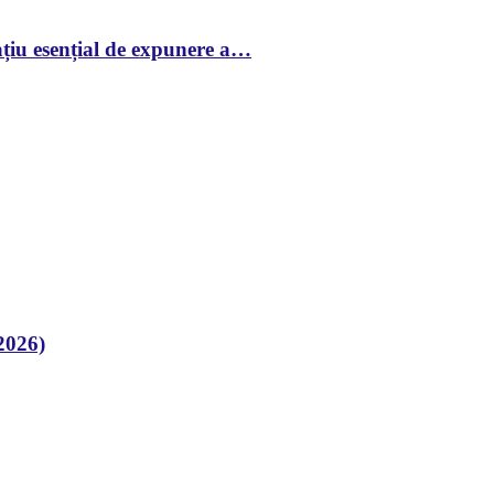
țiu esențial de expunere a…
2026)