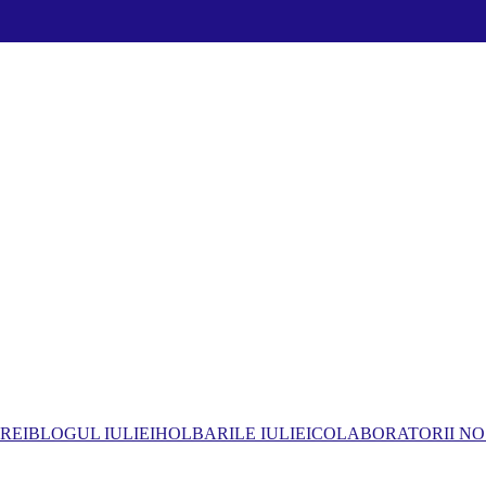
REI
BLOGUL IULIEI
HOLBARILE IULIEI
COLABORATORII NO