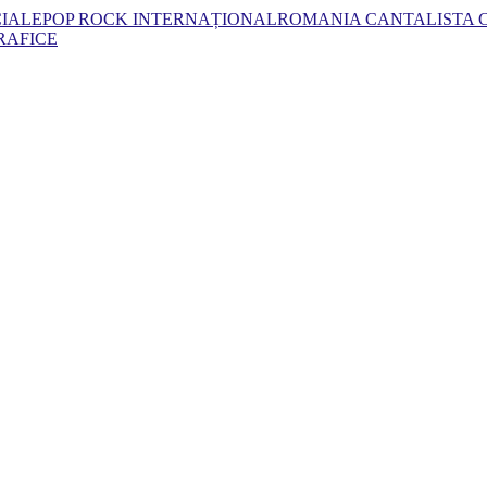
CIALE
POP ROCK INTERNAȚIONAL
ROMANIA CANTA
LISTA
RAFICE