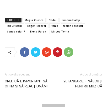
ETICHETE
Mugur Ciuvica
Nadal
Simona Halep
Ion Cristoiu
Roger Federer
tenis
traian basescu
banda celor 7
Elena Udrea
Mircea Toma
Articolul precedent
Articolul următor
CRED CĂ E IMPORTANT SĂ
20 IANUARIE – NĂSCUŢI
CITIM ŞI SĂ REACŢIONĂM!
PENTRU MUZICĂ