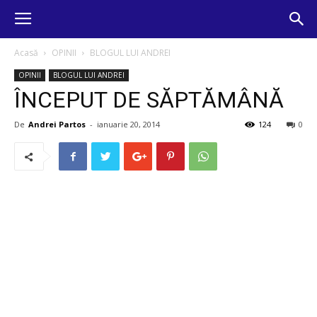
Acasă
OPINII
BLOGUL LUI ANDREI
OPINII
BLOGUL LUI ANDREI
ÎNCEPUT DE SĂPTĂMÂNĂ
De
Andrei Partos
-
ianuarie 20, 2014
124
0