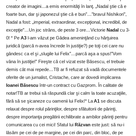
creator de imagini…a emis enormităţi în lanţ. „Nadal ştie că e
foarte bun, dar şi japonezul ştie că e bun”…”bravul Nishikori”,
Nadal a fost: „imperial, extraordinar, excepţional, incredibil, de
excepţie”…Un joc strâns, de peste 3 ore…Victorie
Nadal
cu 3-
0! * Pe
A3
l-am văzut pe Gâdea ameninţând cu hărţuirea
juridică (parcă n-avea încrede în justiţie?) pe toţi cei care nu
gândesc ca el şi „slugile lui Felix”…parcă aşa a spus!”Vom
vâna în justiţie!” Fireşte că cel vizat este Băsescu, el trebuie
demis cât mai repede…TB ar fi refuzat să vadă documentele
oferite de un jurnalist, Cristache, care ar dovedi implicarea
Ioanei Băsescu
într-un contract cu Gazprom. În calitate de
notar!TB ar trebui să răspundă clar şi calm la toate acuzaţiile,
fără să se şicaneze cu oamenii lui Felix!* La
A1
se discuta
relaxat despre rolul părinţilor, despre sfătuitorii de părinţi,
despre importanţa pregătirii echilibrate a ambilor părinţi pentru
comunicarea cu cei mici! Sfatul lui
Răzvan
este just: să nu-i
lăsăm pe cei de pe margine, pe cei din parc, din bloc, de pe