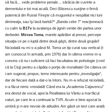
să facă… vede probleme penale… sărăcia de cuvinte a
dementului e tot mai acută. Deci Băsescu susţine o firmă
puternică din Rusia! Fireşte că mugurelul e nespălat nici luni
dimineaţa, sau îşi lasă barbă?* „Banda celor 7” reacţionează
cu calm la
B1Tv
la avalanşa de jigniri venite din partea unor
derbedei.
Mircea Toma
, marele apărător al presei, percepe
situaţia ce pe o luptă dintre două găşti, dintre două grupări!
Niciodată nu mi s-a părut M. Toma un tip curat sau vertical (l-
am cunoscut în armată, prin 1976) dar în ultima vreme m-a
convins că nu-i suficient să faci facultatea de psihologie (cred
că la Cluj) pentru a căpăta o porţie de moralitate! De câteva ori
i-am sugerat, propus, teme interesante pentru „investigaţie”,
dar de fiecare dată a dat-o la întors. Nu m-a refuzat niciodată,
n-a făcut nimic vreodată! Când era la „Academia Caţavencu”
era destul de vocal, apoi la Realitatea lui Vântu a mai făcut
valuri, pe care le-a continuat la TVR. Acum e bine aşezat la
umbră şi n-are nevoie de atitudini. Am găsit un text care arată