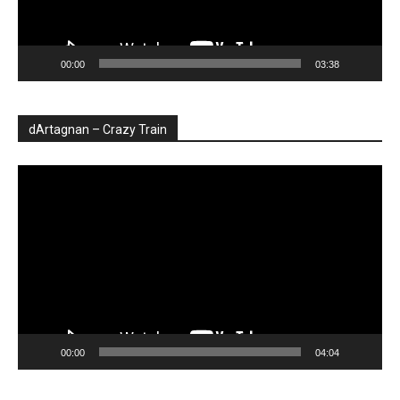
00:00
03:38
dArtagnan – Crazy Train
Player
video
00:00
04:04