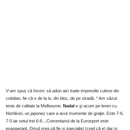
V-am spus că încerc să adun aici toate impresiile culese din
cotidian, fie că-s de la tv, din bloc, de pe stradă. * Am văzut
tenis de calitate la Melbourne.
Nadal
e şi acum pe teren cu
Nishikori, un japonez care a avut momente de graţie. Este 7-6,
7-5 iar setul trei 6-6…Comentariul de la Eurosport este
exasperant. Omul vrea să fie şi specialist (cred că e) dar şi