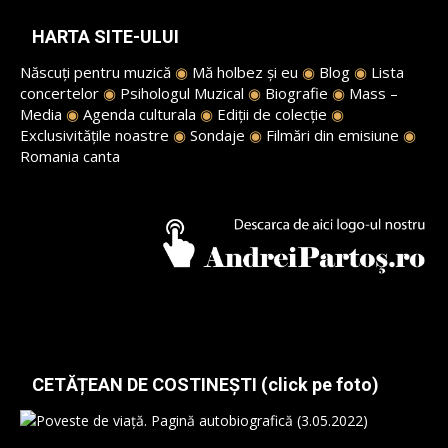
HARTA SITE-ULUI
Născuți pentru muzică
◉
Mă holbez și eu
◉
Blog
◉
Lista
concertelor
◉
Psihologul Muzical
◉
Biografie
◉
Mass –
Media
◉
Agenda culturala
◉
Ediții de colecție
◉
Exclusivitățile noastre
◉
Sondaje
◉
Filmări din emisiune
◉
Romania canta
CETĂȚEAN DE COSTINEȘTI (click pe foto)