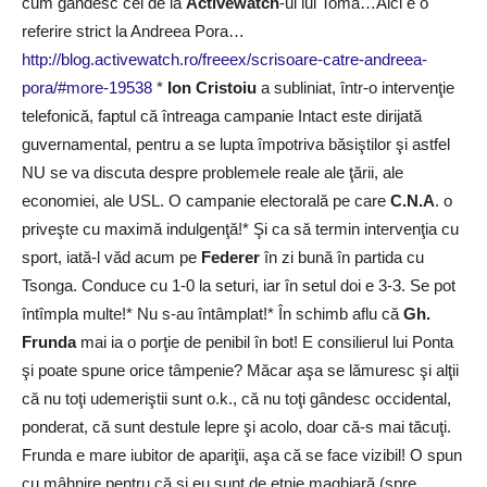
cum gândesc cei de la
Activewatch
-ul lui Toma…Aici e o
referire strict la Andreea Pora…
http://blog.activewatch.ro/freeex/scrisoare-catre-andreea-
pora/#more-19538
*
Ion Cristoiu
a subliniat, într-o intervenţie
telefonică, faptul că întreaga campanie Intact este dirijată
guvernamental, pentru a se lupta împotriva băsiştilor şi astfel
NU se va discuta despre problemele reale ale ţării, ale
economiei, ale USL. O campanie electorală pe care
C.N.A
. o
priveşte cu maximă indulgenţă!* Şi ca să termin intervenţia cu
sport, iată-l văd acum pe
Federer
în zi bună în partida cu
Tsonga. Conduce cu 1-0 la seturi, iar în setul doi e 3-3. Se pot
întîmpla multe!* Nu s-au întâmplat!* În schimb aflu că
Gh.
Frunda
mai ia o porţie de penibil în bot! E consilierul lui Ponta
şi poate spune orice tâmpenie? Măcar aşa se lămuresc şi alţii
că nu toţi udemeriştii sunt o.k., că nu toţi gândesc occidental,
ponderat, că sunt destule lepre şi acolo, doar că-s mai tăcuţi.
Frunda e mare iubitor de apariţii, aşa că se face vizibil! O spun
cu mâhnire pentru că şi eu sunt de etnie maghiară (spre