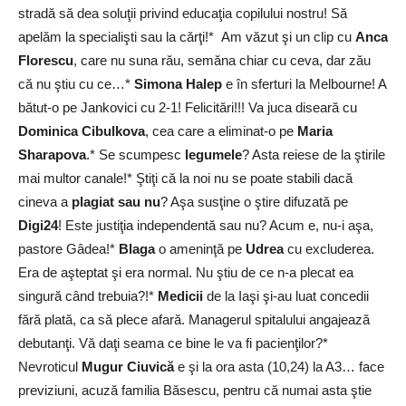
stradă să dea soluţii privind educaţia copilului nostru! Să
apelăm la specialişti sau la cărţi!* Am văzut şi un clip cu
Anca
Florescu
, care nu suna rău, semăna chiar cu ceva, dar zău
că nu ştiu cu ce…*
Simona Halep
e în sferturi la Melbourne! A
bătut-o pe Jankovici cu 2-1! Felicitări!!! Va juca diseară cu
Dominica Cibulkova
, cea care a eliminat-o pe
Maria
Sharapova
.* Se scumpesc
legumele
? Asta reiese de la ştirile
mai multor canale!* Ştiţi că la noi nu se poate stabili dacă
cineva a
plagiat sau nu
? Aşa susţine o ştire difuzată pe
Digi24
! Este justiţia independentă sau nu? Acum e, nu-i aşa,
pastore Gâdea!*
Blaga
o ameninţă pe
Udrea
cu excluderea.
Era de aşteptat şi era normal. Nu ştiu de ce n-a plecat ea
singură când trebuia?!*
Medicii
de la Iaşi şi-au luat concedii
fără plată, ca să plece afară. Managerul spitalului angajează
debutanţi. Vă daţi seama ce bine le va fi pacienţilor?*
Nevroticul
Mugur Ciuvică
e şi la ora asta (10,24) la A3… face
previziuni, acuză familia Băsescu, pentru că numai asta ştie