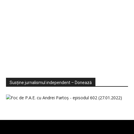
Sondaje
Video
Susține jurnalismul independent – Donează