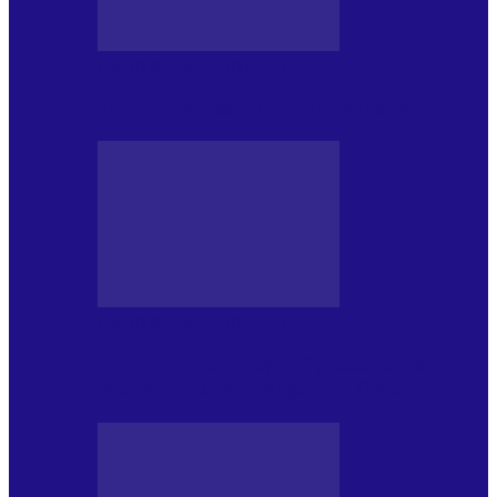
CRONICI DE CONCERT
Tania Turtureanu la Sala Palatului
CRONICI DE CONCERT
Între „Infinite Dreams” și Eddie: Iron
Maiden pe Arena Națională (28.05.2026)