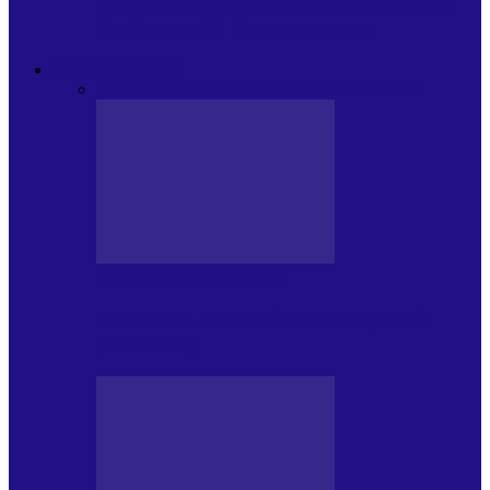
Modulul FNT Educațional, ediția a 5-a.
Spațiu esențial de expunere a…
EXCLUSIVITATI
Toate
CRONICI DE CONCERT
INTERVIURI
CRONICI DE CONCERT
Alexandru Andries în clubul Quantic
(2.06.2026)