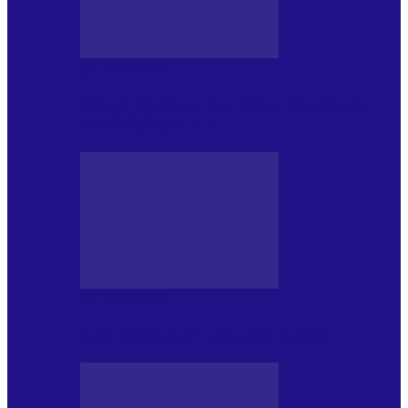
DE PĂSTRAT
World Kindness Day (Ziua Mondială a
Bunătății) (13.11)
DE PĂSTRAT
Ziua Îndeplinirii Visurilor (13.01)