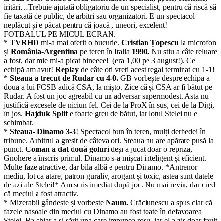
iritări…Trebuie ajutată obligatoriu de un specialist, pentru că riscă să
fie taxată de public, de arbitri sau organizatori. E un spectacol
neplăcut și e păcat pentru că joacă , uneori, excelent!
FOTBALUL PE MICUL ECRAN.
*
TVRHD
mi-a mai oferit o bucurie.
Cristian Țopescu
la microfon
și
România-Argentina
pe teren în Italia
1990.
Nu știu a câte reluare
a fost, dar mie mi-a picat bineeee! (era 1,00 pe 3 august!). Ce
echipă am avut!
Replay
de câte ori vreți acest regal terminat cu 1-1!
*
Steaua a trecut de Rudar cu 4-0.
GB vorbește despre echipa a
doua a lui FCSB adică CSA, la mișto. Zice că și CSA ar fi bătut pe
Rudar. A fost un joc agreabil cu un adversar supermodest. Asta nu
justifică excesele de niciun fel. Cei de la ProX în sus, cei de la Digi,
în jos.
Hajduk Split
e foarte greu de bătut, iar lotul Stelei nu e
schimbat.
*
Steaua- Dinamo 3-3
! Spectacol bun în teren, mulți derbedei în
tribune. Arbitrul a greșit de câteva ori. Steaua nu are apărare pusă la
punct.
Coman a dat două goluri
deși a jucat doar o repriză,
Gnohere a înscris primul. Dinamo s-a mișcat inteligent și eficient.
Multe faze atractive, dar bila albă e pentru Dinamo. *Antrenor
mediu, lot ca atare, patron guraliv, arogant și toxic, astea sunt datele
de azi ale Stelei!* Am scris imediat după joc. Nu mai revin, dar cred
că meciul a fost atractiv.
* Mizerabil gândește și vorbește
Naum.
Crăciunescu a spus clar că
fazele nasoale din meciul cu Dinamo au fost toate în defavoarea
Stelei. Ba chiar a și sărit una care impunea roșu, iar el a zis doar fault