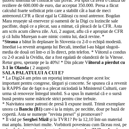
șubred sistemul de contracte din privat. S-a spus că avea o clauză de
reziliere de 600.000 de euro, dar acceptat 350.000. Presa a făcut
calculul foarte sofisticat prin care a stabilit cât a luat de meci
antrenorul.CFR a făcut egal la Călărași cu noul antrenor. Bogdan
Mara reușește să enerveze și oamenii de la Digi cu lozincile sale
pacifiste, după ce a plecat, sau a mimat, că pleacă de la CFR. Asta
am scris acum câteva zile. Azi, 2 august, aflu că e apropiat de CFR
și că Iuliu Mureșan n-are nimic contra lui, dacă revine. *
*
Steaua
a bătut în deplasare în Slovenia cu 2-0 o echipă modestă.
Imediat i-a revenit aroganța lui Becali, imediat l-au băgat slugoii-
media de două ori într-o zi în direct, prin telefon. * Viitorul a condus
cu 2-0 acasă la Ovidiu, dar a fost egalată de olandezii de la Vitesse.
Retur greu, speranțe pe la 40%! * Din păcate V
iitorul a pierdut cu
3-1 în Olanda
( 2 august)
SALA PALATULUI A CUI E?
* La Digi24 am prins un reportaj interesant despre acest loc
important pentru congrese, târguri și concerte. Se spunea că a revenit
la RAPPS dar de fapt n-a plecat niciodată la Ministerul Culturii, care
urma să renoveze întregul imobil. S-a spus în material că e o sursă
bună pentru sume măricele strict pentru cine trebuie.
* Naivitatea unor patroni de presă îi expune inutil. Trimit exemplare
unora ca
Banciu (B1)
care-i ia la mișto, pe necitite, doar pe bază de
copertă. Asta se numește ”revista presei” și promovare?
* Îl văd pe
Serghei Mizil
și la TVR1? Pe la 12,10 într-un material
mai amplu. Interviuri multe. Vorbitorii povesteau cum făceau rost, pe