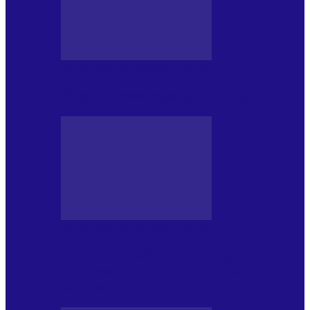
MASS MEDIA NEMUZICALA
Sfârșitul democrației așa cum o știm
MASS MEDIA NEMUZICALA
„Delta Sălbatică”, cel mai amplu
documentar dedicat Deltei Dunării,
proiectat în…