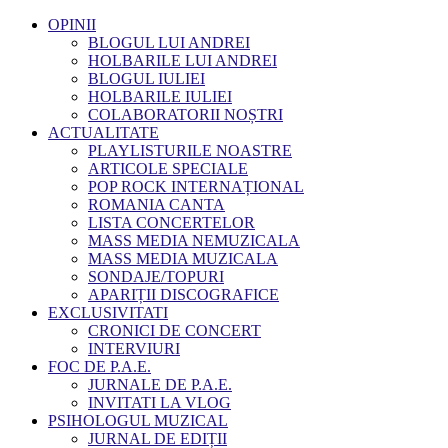
OPINII
BLOGUL LUI ANDREI
HOLBARILE LUI ANDREI
BLOGUL IULIEI
HOLBARILE IULIEI
COLABORATORII NOȘTRI
ACTUALITATE
PLAYLISTURILE NOASTRE
ARTICOLE SPECIALE
POP ROCK INTERNAȚIONAL
ROMANIA CANTA
LISTA CONCERTELOR
MASS MEDIA NEMUZICALA
MASS MEDIA MUZICALA
SONDAJE/TOPURI
APARIȚII DISCOGRAFICE
EXCLUSIVITATI
CRONICI DE CONCERT
INTERVIURI
FOC DE P.A.E.
JURNALE DE P.A.E.
INVITATI LA VLOG
PSIHOLOGUL MUZICAL
JURNAL DE EDIȚII