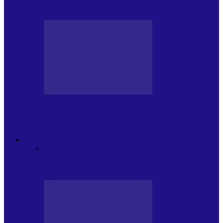
Arhiva revistei Vox Pop Rock (15)
PRESA CU SI DESPRE A.P.
Arhiva revistei Vox Pop Rock (14)
ARHIVA
Toate
ARTIȘTII PROPUN
AGENDA
CULTURALA
CALENDAR VOX POP ROCK
DE
PĂSTRAT
DARA ZICE…
RECOMANDARILE
MELE