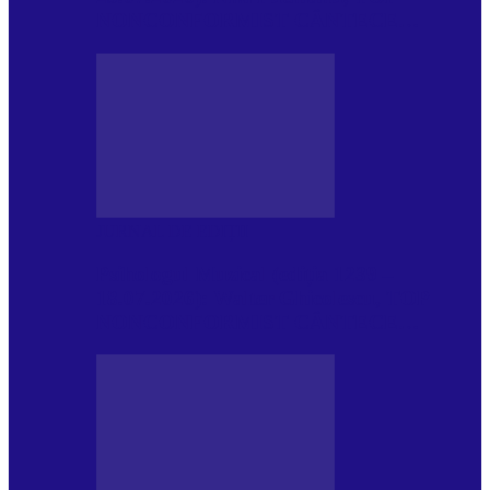
NONCONFORMIST CÂNTECE…
JURNAL DE EDIȚII
Psihologul Muzical (ediția 1239 –
18.07.2026): Walter Ghicolescu, TOP
NONCONFORMIST CÂNTECE…