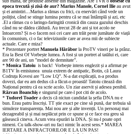
sub mână, de produse absente din magazine. Are TVR o
obsesie cu
epoca trecută și zisă de aur?
Marius Manole, Cornel Ilie
au avut
și ei amintiri…Marius a rămas cu frici, cu enervări când vede un
polițist, când se stinge lumina pentru că se mai întâmplă și azi, etc
.El a rămas cu o laringo-faringită cronică din cauza gazului deschis
când nu se dădea căldură. Au trecut 28 de ani și tot acolo ne
întoarcem? Și n-o facem noi cei care am trăit peste jumătate de viață
în comunism, ci o fac televiziunile care ar avea mii de subiecte
actuale. Care e miza?
* Prezentare portret
Manuela Hărăbor
la ProTV vineri pe la prânz.
Era la Best Of Vorbește lumea. A fost și un portret al tatălui ei, care
are 90 de ani, un ”model de demnitate”.
*
Monica Tatoiu
is back! Vorbește intens englezit și a afirmat pe
B1TV în emisiunea unuia extrem de antipatic, Botin, că Laura
Codruța Kovesi are ”Low I.Q”. N-a dat explicații, n-a produs
dovezi, dar eu am dedus că a făcut-o proastă! Tatoiu citează din
Național pentru că ea scrie acolo. Un ziar aservit și adesea penibil.
Răzvan Boanchiș
e singurul pe care-l pot citi de acolo.
*
Tudorel Toader
a decis că niciun candidat la șefia DNA nu e
bun. Erau patru înscriși. TT știe exact pe cine să pună, dar trebuia să
simuleze transparența. Mai nou are și alte invenții. Un personaj mai
dezagreabil și și mai neplăcut prin ce spune și ce face era greu să
găsească cineva. Acum vrea epurări la DNA. Și nu-l poate opri
nimeni. Cu talk-show-uri nu faci nimic în acest sens.* MAREA
IERTARE A INFRACTORILOR E LA UN PAS!