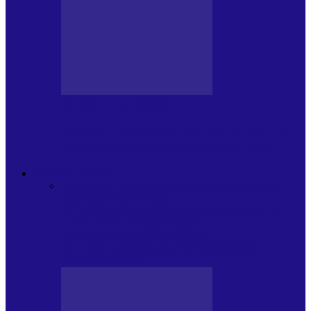
BLOGUL LUI ANDREI
JURNAL HOLBAT DIN 22 IULIE – N.
DAN SĂ DESEMNEZE PREMIER!…
ACTUALITATE
Toate
PLAYLISTURILE NOASTRE
ARTICOLE
SPECIALE
POP ROCK
INTERNAȚIONAL
ROMANIA CANTA
LISTA
CONCERTELOR
MASS MEDIA
NEMUZICALA
MASS MEDIA
MUZICALA
SONDAJE/TOPURI
APARIȚII
DISCOGRAFICE