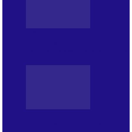
JURNAL DE EDIȚII
Psihologul Muzical (ediția 1241 –
1.08.2026): Carmen-Victoria Bârloiu, Top
Nonconformist Cântece…
JURNAL DE EDIȚII
Psihologul Muzical (ediția 1240 –
25.07.2026): Niki Puchianu, TOP