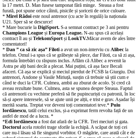
la 17 metri. D. Man fusese tamponat fără minge. Steaua a fost
furată, pot spune orice câinii, pisicile și șoriceii de orice culoare.
*
Mirel Rădoi
este noul antrenor (cu acte în regulă) la naționala
U21. Sper să se descurce!
* Mare bucurie la
DigiSport.
S-a semnat contract pe 3 ani pentru
Champions League
și
Europa League.
N-au spus că același
contract îl au și
TelekomSport
și
LookTV.
Măcar avem de ales între
comentatori!
*
Dan ” ca să zic așa” Filoti
a avut un non-interviu cu
Alibec
la
telefon. Omul i-a spus că se grăbește să plece, dar Filoti, ca să zi așa,
formula întrebări cu răspuns inclus. Aflăm că Alibec a revenit la
Astra pe alți bani decât a plecat. Mai puțini, că așa face Becali
afaceri. Că așa se explică și meciul pierdut de FCSB la Giurgiu. Doi
antrenori, Andone și Vasile Miriuță, susțin că trebuie să știi cum e
când te duci la CFR. Culmea, ambii au zburat de acolo. Și cred că
aveau rezultate bune. Culmea, asta se spunea despre Steaua. Faptul
că antrenorii cu vechime preferă să fie pupincuriști cu patronii, în loc
să-și apere interesele, să se ajute unii pe alții, e trist e grav. Așadar își
merită soarta. Treptat vor deveni toți comentatori teve.*
Puiu
Iordănescu
, tatăl celui exclus, și-a exprimat ferm revolta față de un
astfel de mod de a lucra. *
*
Edi Iordănescu
a fost dat afară de la CFR. Trei meciuri și gata.
Doctorul
acela rotofei trage sforile la echipă. A scăpat de toți cei
care nu-l lăsau să fie singurul vorbitor. O măgărie, care arată cât e de