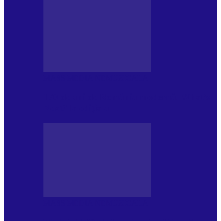
MASS MEDIA NEMUZICALA
170 de ani de România modernă. What’s
Next? la ediția a…
MASS MEDIA NEMUZICALA