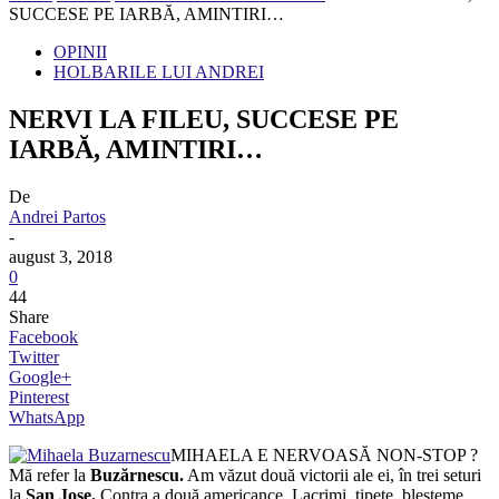
SUCCESE PE IARBĂ, AMINTIRI…
OPINII
HOLBARILE LUI ANDREI
NERVI LA FILEU, SUCCESE PE
IARBĂ, AMINTIRI…
De
Andrei Partos
-
august 3, 2018
0
44
Share
Facebook
Twitter
Google+
Pinterest
WhatsApp
MIHAELA E NERVOASĂ NON-STOP ?
Mă refer la
Buzărnescu.
Am văzut două victorii ale ei, în trei seturi
la
San Jose.
Contra a două americance. Lacrimi, țipete, blesteme,