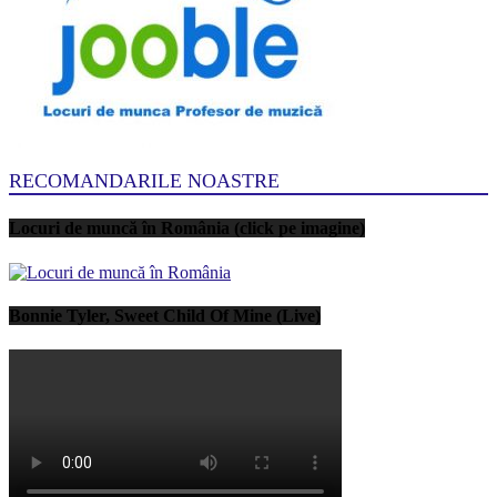
RECOMANDARILE NOASTRE
Locuri de muncă în România (click pe imagine)
Bonnie Tyler, Sweet Child Of Mine (Live)