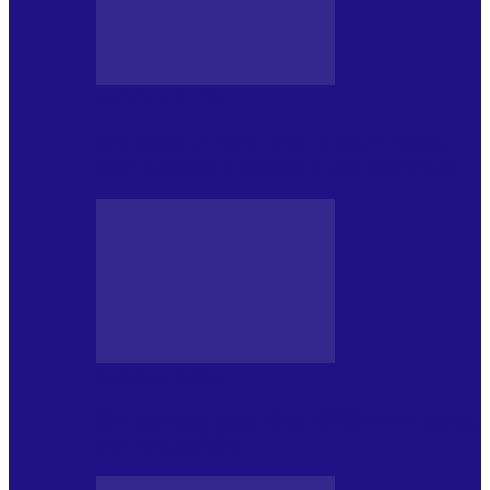
BLOGUL IULIEI
Din jurnalul unui ninja (121): Alfabetul
Improvizației și disciplina Spontaneității
BLOGUL IULIEI
Din jurnalul unui ninja (120): Masa mea și
alte revelații din…