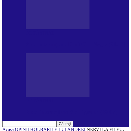
DE PĂSTRAT
Ziua internațională a Mării Negre (31.10)
DE PĂSTRAT
Ziua Internațională a Tigrului (29.07)
Acasă
OPINII
HOLBARILE LUI ANDREI
NERVI LA FILEU,