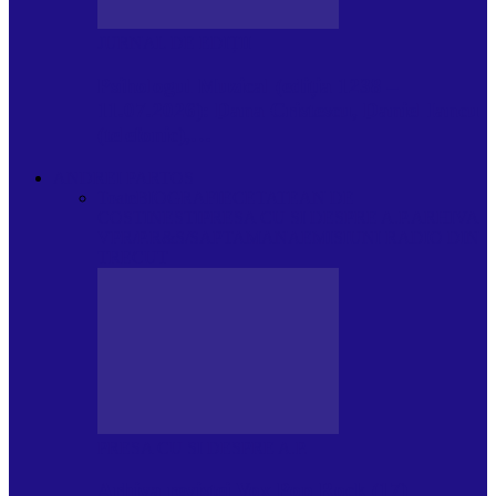
JURNAL DE EDIȚII
Psihologul Muzical (ediția 1238 –
11.07.2026): Dana Cristescu, Daniel Iancu
(telefonic),…
ANDREI PARTOS
Toate
BIOGRAFIE
CETATEAN DE
COSTINESTI
PRESA CU SI DESPRE A.P.
ARHIVA
VPR/P.R&S/SAPTAMANA
EMISIUNI RADIO DIN
TRECUT
PRESA CU SI DESPRE A.P.
Arhiva revistei Vox Pop Rock (17)