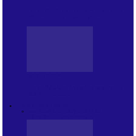
Foc de P.A.E. cu Andrei Partoș – ediția
951. Campionatul Mondial…
JURNALE DE P.A.E.
Foc de P.A.E. cu Andrei Partoș – ediția
950. V-a afectat…
PSIHOLOGUL MUZICAL
Toate
JURNAL DE EDIȚII
EDITII DE
COLECTIE
ARHIVA EMISIUNII