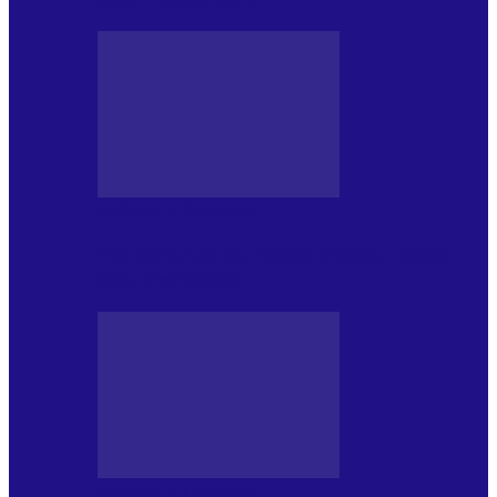
JURNALE DE P.A.E.
Foc de P.A.E. cu Andrei Partoș – ediția
952. Trei seriale…
JURNALE DE P.A.E.