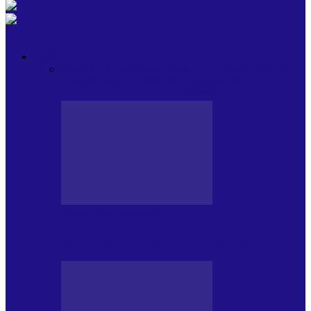
OPINII
Toate
BLOGUL LUI ANDREI
HOLBARILE LUI
ANDREI
BLOGUL IULIEI
HOLBARILE
IULIEI
COLABORATORII NOȘTRI
BLOGUL LUI ANDREI
77 DE MULȚUMIRI – DIN 2.08.