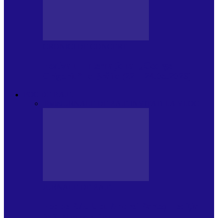
CRONICI DE CONCERT
Festivalul Internațional „George
Grigoriu” la Brăila (22 – 24.05.2026)
FOC DE P.A.E.
Toate
JURNALE DE P.A.E.
INVITATI LA VLOG
JURNALE DE P.A.E.
Foc de P.A.E. cu Andrei Partoș – ediția
953. Nicușor Dan…