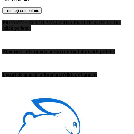
PROMOVEAZĂ-ȚI AFACEREA PE SITE ȘI PE VLOG
(click pe foto!)
Abonează-te la canalul nostru de Youtube (click pe foto)
Locuri de muncă în România (click pe banner)