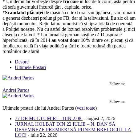
* Un demnitar vorbește despre
tricoaie
în loc de tricouri, asta pentru
că șefa guvernului încurcă țări , capitale, orice.
*
Scandalul plăcuței
de mașină cu text oral sau țigănesc, sau romani
a generat dezbateri prelungi pe FB, dar și la televiziuni. Eu zic că am
depășit momentul. Rețin latura umoristică și lipsa totală de coerență
a Poliției noastre. Nu cu astfel de lozinci rezolvăm problemele și nici
absența de la vot. * Un jurnalist german susține că Diaspora e
hiperbolizată, că în 2014
au votat doar 10%
dintre cei plecați și că
implicarea reală în viața politică a țării e foarte redusă din partea
românilor de afară!
Despre
Ultimele Postari
Follow me
Andrei Partos
Follow me
Ultimele postari ale lui Andrei Partos
(
vezi toate
)
77 DE MULȚUMIRI – DIN 2.08.
- august 2, 2026
JURNAL HOLBAT DIN 22 IULIE – N. DAN SĂ
DESEMNEZE PREMIER! SĂ PUNEM BRELOCUL LA
LOC!
- iulie 22, 2026