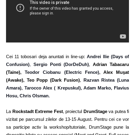
Cei 11 tobosari deja anuntati in line-up:
Andrei Ilie (Days of
Confusion)
,
Sergio Ponti (DorDeDuh)
,
Adrian Tabacaru
(Taine),
Teodor Ciobanu (Electric Fence),
Alex Muşat
(Awake), Teo Popp (Dark Fusion)
,
Razvan Ristea (Luna
Amara),
Tarocco Alex ( Krepuskul), Adam Marko, Flavius
Hosu, Chris Olsman.
La
Rockstadt Extreme Fest
, proiectul
DrumStage
va putea fi
vizitat pe parcursul zilelor de 13-15 August. Pentru cei ce vor
sa participe activ la workshop/tutoriale, DrumStage pune la
dispozitie bilete cu accces special (Meet and Greet, Full acces