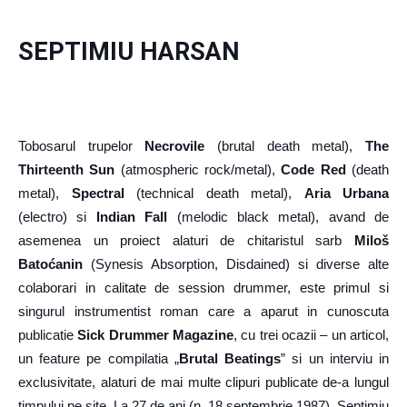
SEPTIMIU HARSAN
Tobosarul trupelor
Necrovile
(brutal death metal),
The
Thirteenth Sun
(atmospheric rock/metal),
Code Red
(death
metal),
Spectral
(technical death metal),
Aria Urbana
(electro) si
Indian Fall
(melodic black metal), avand de
asemenea un proiect alaturi de chitaristul sarb
Miloš
Batoćanin
(Synesis Absorption, Disdained) si diverse alte
colaborari in calitate de session drummer, este primul si
singurul instrumentist roman care a aparut in cunoscuta
publicatie
Sick Drummer Magazine
, cu trei ocazii – un articol,
un feature pe compilatia „
Brutal Beatings
” si un interviu in
exclusivitate, alaturi de mai multe clipuri publicate de-a lungul
timpului pe site. La 27 de ani (n. 18 septembrie 1987), Septimiu