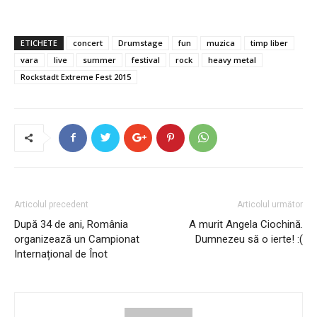
ETICHETE
concert
Drumstage
fun
muzica
timp liber
vara
live
summer
festival
rock
heavy metal
Rockstadt Extreme Fest 2015
Articolul precedent
Articolul următor
După 34 de ani, România
A murit Angela Ciochină.
organizează un Campionat
Dumnezeu să o ierte! :(
Internațional de Înot