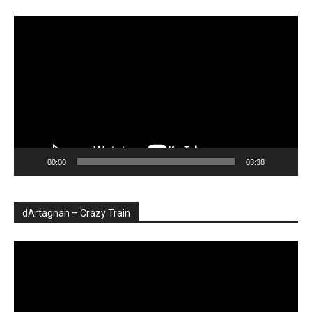
Player
video
00:00
03:38
dArtagnan – Crazy Train
Player
video