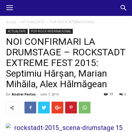
Acasă
ACTUALITATE
POP ROCK INTERNAȚIONAL
ACTUALITATE
POP ROCK INTERNAȚIONAL
NOI CONFIRMARI LA
DRUMSTAGE – ROCKSTADT
EXTREME FEST 2015:
Septimiu Hărşan, Marian
Mihăila, Alex Hălmăgean
De
Andrei Partos
-
iulie 7, 2015
77
0