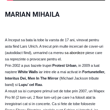
MARIAN MIHAILA
A început sa bata la tobe la varsta de 17 ani, vinovat pentru
asta fiind Lars Ulrich. A trecut prin multe incercari de cover-uri
(autodidact fiind), urmarind ca mereu
sa abordeze
piese care
sa reprezinte o provocare pentru el.
Prin 2002 a pus bazele trupei
Protest Urban
, in 2009 a luat
naștere
White Walls
iar intre ele a mai activat in
Fortuneteller,
Interitus Dei, Men In The Mirror
(Michael Jackson tribute
band) si
Lupu’ cel Rau
.
A reușit sa isi cumpere primul set de tobe prin 2007, un Mapex
Pro M (2 tom-uri, 2 floor tom-uri) pe care l-a folosit atat la
inregistrari cat si in concerte. Ca si fete de tobe foloseste