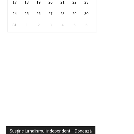
17
18
19
20
21
22
23
24
25
26
27
28
29
30
31
1
2
3
4
5
6
Sondaje
Video
Susține jurnalismul independent – Donează