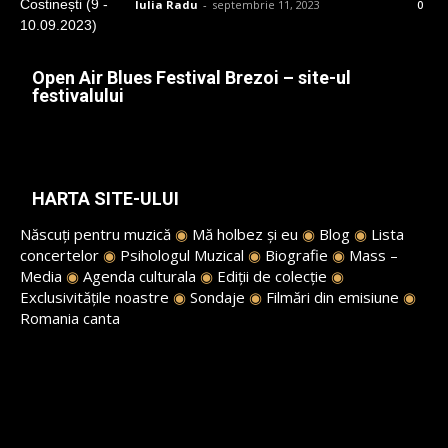
Iulia Radu
-
septembrie 11, 2023
0
Open Air Blues Festival Brezoi – site-ul
festivalului
HARTA SITE-ULUI
Născuți pentru muzică
◉
Mă holbez și eu
◉
Blog
◉
Lista
concertelor
◉
Psihologul Muzical
◉
Biografie
◉
Mass –
Media
◉
Agenda culturala
◉
Ediții de colecție
◉
Exclusivitățile noastre
◉
Sondaje
◉
Filmări din emisiune
◉
Romania canta