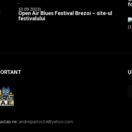
f
e
Open Air Blues Festival Brezoi – site-ul
festivalului
PORTANT
U
actați-ne:
andreipartos54@yahoo.com