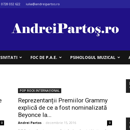
0728 032 622
iulia@andreipartos.ro
SIVITATI
FOC DE P.A.E.
PSIHOLOGUL MUZICAL
POP ROCK INTERNAȚIONAL
e
Reprezentanții Premiilor Grammy
explică de ce a fost nominalizată
Beyonce la...
Andrei Partos
-
decembrie 15, 2016
0
0