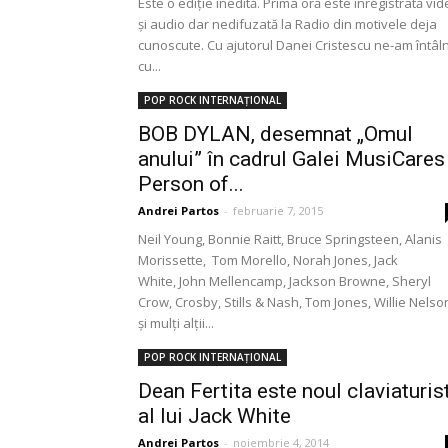
Este o ediție inedită. Prima oră este înregistrată vi
și audio dar nedifuzată la Radio din motivele deja
cunoscute. Cu ajutorul Danei Cristescu ne-am întâln
cu...
POP ROCK INTERNAȚIONAL
BOB DYLAN, desemnat „Omul
anului” în cadrul Galei MusiCares
Person of...
Andrei Partos
-
februarie 7, 2015
Neil Young, Bonnie Raitt, Bruce Springsteen, Alanis
Morissette, Tom Morello, Norah Jones, Jack
White, John Mellencamp, Jackson Browne, Sheryl
Crow, Crosby, Stills & Nash, Tom Jones, Willie Nelso
și mulți alții...
POP ROCK INTERNAȚIONAL
Dean Fertita este noul claviaturis
al lui Jack White
Andrei Partos
-
noiembrie 4, 2014