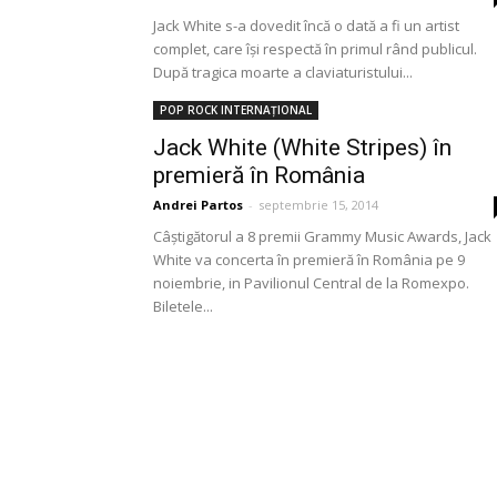
Jack White s-a dovedit încă o dată a fi un artist
complet, care își respectă în primul rând publicul.
După tragica moarte a claviaturistului...
POP ROCK INTERNAȚIONAL
Jack White (White Stripes) în
premieră în România
Andrei Partos
-
septembrie 15, 2014
Câștigătorul a 8 premii Grammy Music Awards, Jack
White va concerta în premieră în România pe 9
noiembrie, in Pavilionul Central de la Romexpo.
Biletele...