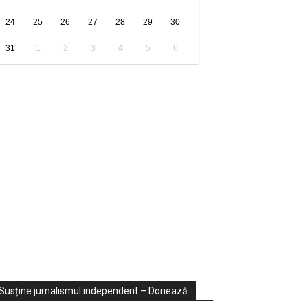
24
25
26
27
28
29
30
31
1
2
3
4
5
6
ondaje
ideo
Susține jurnalismul independent – Donează