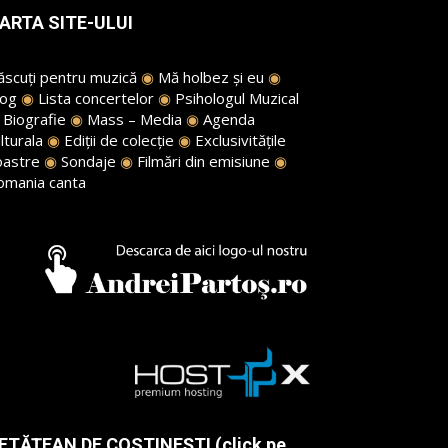
ARTA SITE-ULUI
ăscuți pentru muzică
◉
Mă holbez și eu
◉
log
◉
Lista concertelor
◉
Psihologul Muzical
◉
Biografie
◉
Mass – Media
◉
Agenda
lturala
◉
Ediții de colecție
◉
Exclusivitățile
oastre
◉
Sondaje
◉
Filmări din emisiune
◉
omania canta
ETĂȚEAN DE COSTINEȘTI (click pe