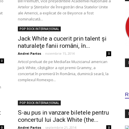
deo
Bill Freimuth, vice președintele Academiei Naționale a
Artelor și Științelor de Înregistrări dina Statelor Unite
it
ale Americii, a explicat de ce Beyonce a fost
nominalizată...
POP ROCK INTERNAȚIONAL
Jack White a cucerit prin talent şi
naturaleţe fanii români, în...
Andrei Partos
-
noiembrie 15, 2014
0
0
Articol preluat de pe Mediafax Muzicianul american
Jack White, câştigător a opt premii Grammy, a
concertat în premieră în România, duminică seară, la
complexul Romexpo...
n
R
POP ROCK INTERNAȚIONAL
t
S-au pus in vanzare biletele pentru
concertul lui Jack White (the...
Andrei Partos
-
septembrie 21, 2014
0
0