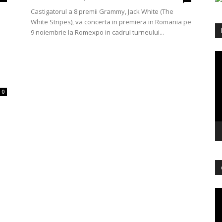
Castigatorul a 8 premii Grammy, Jack White (The
White Stripes), va concerta in premiera in Romania pe
9 noiembrie la Romexpo in cadrul turneului...
Pl
vi
0
Pl
vi