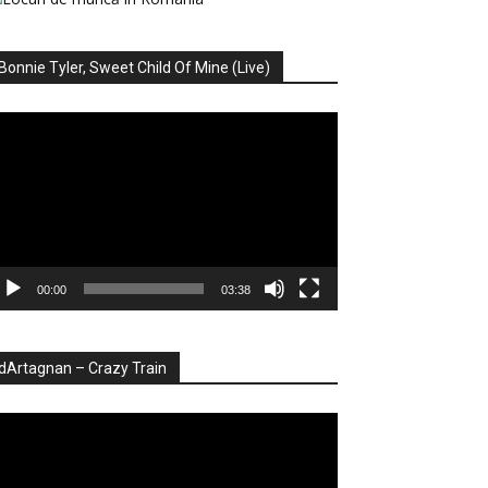
Bonnie Tyler, Sweet Child Of Mine (Live)
ayer
deo
00:00
03:38
dArtagnan – Crazy Train
ayer
deo