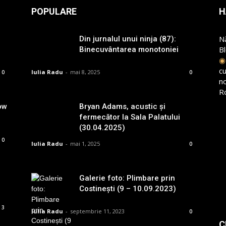
POPULARE
H
N
Din jurnalul unui ninja (87):
B
Binecuvântarea monotoniei
cu
Iulia Radu
-
mai 8, 2025
0
0
n
R
ow
Bryan Adams, acustic și
fermecător la Sala Palatului
(30.04.2025)
0
Iulia Radu
-
mai 1, 2025
0
Galerie foto: Plimbare prin
Costinești (9 – 10.09.2023)
3
Iulia Radu
-
septembrie 11, 2023
0
C