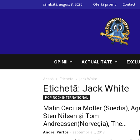
sâmbătă, august 8, 2026
Ofertă promo
Contact
Psihologul
muzical
OPINII
ACTUALITATE
EXCLU
Acasă
Etichete
Jack White
Etichetă: Jack White
POP ROCK INTERNAȚIONAL
Malin Cecilia Moller (Suedia), Ag
Sten Nilsen și Tom
Andreassen(Norvegia), The...
Andrei Partos
-
septembrie 5, 2018