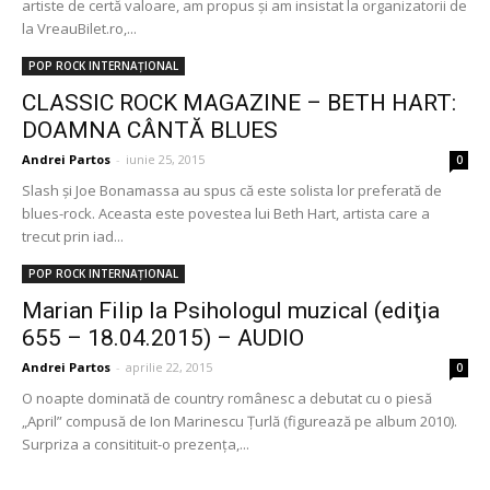
artiste de certă valoare, am propus şi am insistat la organizatorii de
la VreauBilet.ro,...
POP ROCK INTERNAȚIONAL
CLASSIC ROCK MAGAZINE – BETH HART:
DOAMNA CÂNTĂ BLUES
Andrei Partos
-
iunie 25, 2015
0
Slash și Joe Bonamassa au spus că este solista lor preferată de
blues-rock. Aceasta este povestea lui Beth Hart, artista care a
trecut prin iad...
POP ROCK INTERNAȚIONAL
Marian Filip la Psihologul muzical (ediţia
655 – 18.04.2015) – AUDIO
Andrei Partos
-
aprilie 22, 2015
0
O noapte dominată de country românesc a debutat cu o piesă
„April” compusă de Ion Marinescu Ţurlă (figurează pe album 2010).
Surpriza a consitituit-o prezenţa,...