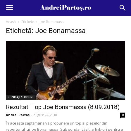
Acasă
Etichete
Joe Bonamassa
Etichetă: Joe Bonamassa
SONDAJE/TOPURI
Rezultat: Top Joe Bonamassa (8.09.2018)
Andrei Partos
-
august 24, 2018
0
În această săptămână vă propunem un top al pieselor din
repertoriul lui Joe Bonamassa. Sub sondaj găsiți și link-uri pentru a