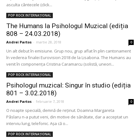
asculta cântecele (click...
POP ROCK INTERNAȚIONAL
The Humans la Psihologul Muzical (ediția
808 – 24.03.2018)
Andrei Partos
-
martie 28, 2018
0
Un alt debut în emisiune. Grup nou, grup aflat în plin cantonament
în vederea finalei Eurovision 2018 de la Lisabona. The Humans au
venit în componența Cristina Caramarcu (solistă, uneori...
POP ROCK INTERNAȚIONAL
Psihologul muzical: Singur în studio (ediția
801 – 3.02.2018)
Andrei Partos
-
februarie 7, 2018
0
O noapte specială, demnă de reținut. Doamna Margareta
Pâslaru n-a putut veni, din motive de sănătate, dar a acceptat un
interviu lung, telefonic. Așa că o...
POP ROCK INTERNAȚIONAL