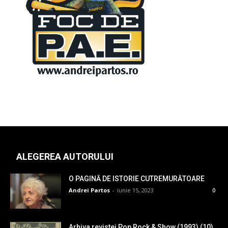
ALEGEREA AUTORULUI
O PAGINĂ DE ISTORIE CUTREMURĂTOARE
Andrei Partos
-
iunie 15, 2023
0
Arhiva revistei Pop Rock & Show (1993) (10)