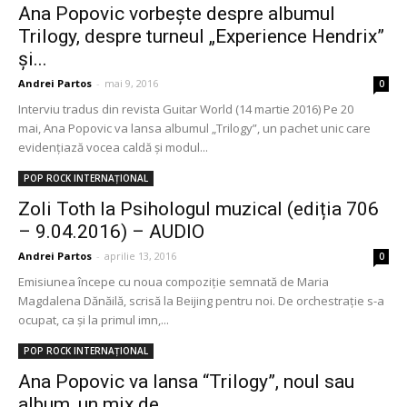
Ana Popovic vorbește despre albumul
Trilogy, despre turneul „Experience Hendrix”
și...
Andrei Partos
-
mai 9, 2016
0
Interviu tradus din revista Guitar World (14 martie 2016) Pe 20
mai, Ana Popovic va lansa albumul „Trilogy”, un pachet unic care
evidențiază vocea caldă și modul...
POP ROCK INTERNAȚIONAL
Zoli Toth la Psihologul muzical (ediția 706
– 9.04.2016) – AUDIO
Andrei Partos
-
aprilie 13, 2016
0
Emisiunea începe cu noua compoziție semnată de Maria
Magdalena Dănăilă, scrisă la Beijing pentru noi. De orchestrație s-a
ocupat, ca și la primul imn,...
POP ROCK INTERNAȚIONAL
Ana Popovic va lansa “Trilogy”, noul sau
album, un mix de...