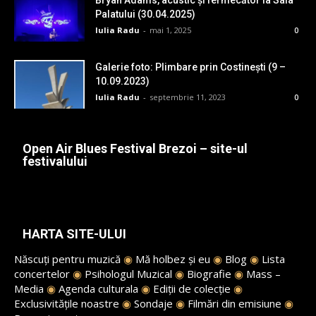
Bryan Adams, acustic și fermecător la Sala
Palatului (30.04.2025)
Iulia Radu
-
mai 1, 2025
0
Galerie foto: Plimbare prin Costinești (9 –
10.09.2023)
Iulia Radu
-
septembrie 11, 2023
0
Open Air Blues Festival Brezoi – site-ul
festivalului
HARTA SITE-ULUI
Născuți pentru muzică
◉
Mă holbez și eu
◉
Blog
◉
Lista
concertelor
◉
Psihologul Muzical
◉
Biografie
◉
Mass –
Media
◉
Agenda culturala
◉
Ediții de colecție
◉
Exclusivitățile noastre
◉
Sondaje
◉
Filmări din emisiune
◉