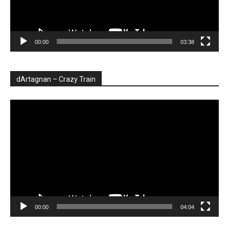
00:00
03:38
dArtagnan – Crazy Train
Player
video
00:00
04:04