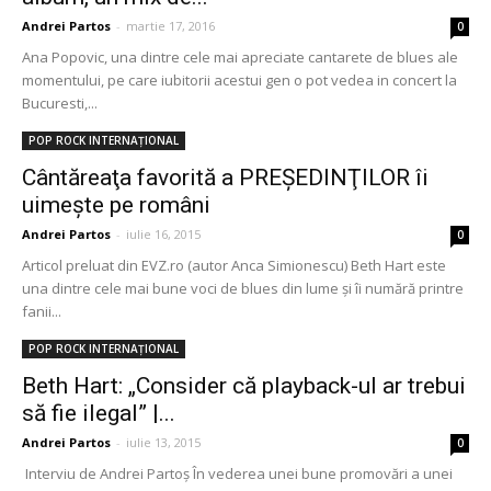
Andrei Partos
-
martie 17, 2016
0
Ana Popovic, una dintre cele mai apreciate cantarete de blues ale
momentului, pe care iubitorii acestui gen o pot vedea in concert la
Bucuresti,...
POP ROCK INTERNAȚIONAL
Cântăreaţa favorită a PREŞEDINŢILOR îi
uimeşte pe români
Andrei Partos
-
iulie 16, 2015
0
Articol preluat din EVZ.ro (autor Anca Simionescu) Beth Hart este
una dintre cele mai bune voci de blues din lume și îi numără printre
fanii...
POP ROCK INTERNAȚIONAL
Beth Hart: „Consider că playback-ul ar trebui
să fie ilegal” |...
Andrei Partos
-
iulie 13, 2015
0
Interviu de Andrei Partoş În vederea unei bune promovări a unei