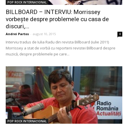
POP ROCK INTERNAȚIONAL
BILLBOARD – INTERVIU: Morrissey
vorbeşte despre problemele cu casa de
discuri,...
Andrei Partos
-
august 10, 2015
0
Interviu tradus de Iulia Radu din revista Billboard (iulie 2011)
Morrissey a stat de vorbă cu reporterii revistei Billboard despre
muzică, despre problemele pe care...
POP ROCK INTERNAȚIONAL