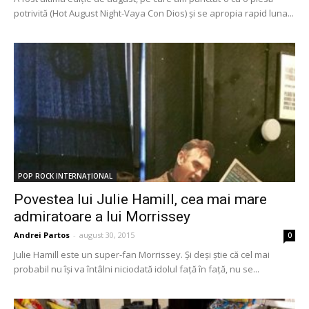
potrivită (Hot August Night-Vaya Con Dios) şi se apropia rapid luna...
POP ROCK INTERNAȚIONAL
Povestea lui Julie Hamill, cea mai mare
admiratoare a lui Morrissey
Andrei Partos
-
august 30, 2015
0
Julie Hamill este un super-fan Morrissey. Și deși știe că cel mai
probabil nu își va întâlni niciodată idolul față în față, nu se...