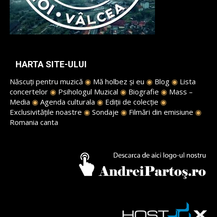
HARTA SITE-ULUI
Născuți pentru muzică
◉
Mă holbez și eu
◉
Blog
◉
Lista
concertelor
◉
Psihologul Muzical
◉
Biografie
◉
Mass –
Media
◉
Agenda culturala
◉
Ediții de colecție
◉
Exclusivitățile noastre
◉
Sondaje
◉
Filmări din emisiune
◉
Romania canta