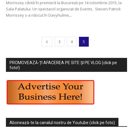
Morrissey cântă în premieră la București pe 14 octombrie 2015, la
Sala Palatului. Un spectacol organizat de Events. Steven Patrick
Morrissey s-a născut în Davyhulme,...
3
4
5
PROMOVEAZĂ-ȚI AFACEREA PE SITE ȘI PE VLOG (click pe
foto!)
Abonează-te la canalul nostru de Youtube (click pe foto)