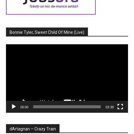
Bonnie Tyler, Sweet Child Of Mine (Live)
Player
video
00:00
03:38
dArtagnan – Crazy Train