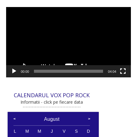
Player
video
00:00
04:04
CALENDARUL VOX POP ROCK
Informatii - click pe fiecare data
August
L
M
M
J
V
S
D