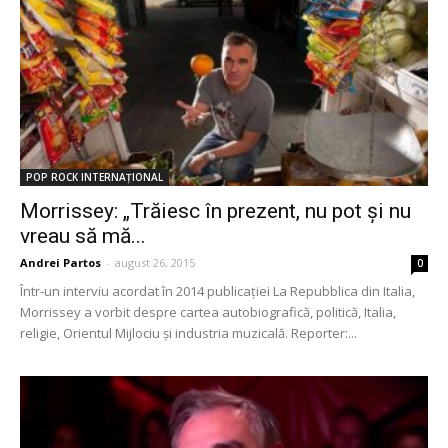
POP ROCK INTERNAȚIONAL
Morrissey: „Trăiesc în prezent, nu pot și nu
vreau să mă...
Andrei Partos
-
august 26, 2015
0
Într-un interviu acordat în 2014 publicației La Repubblica din Italia,
Morrissey a vorbit despre cartea autobiografică, politică, Italia,
religie, Orientul Mijlociu și industria muzicală. Reporter:...