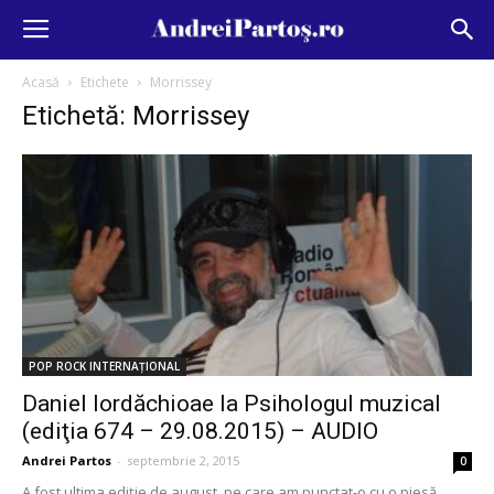
Acasă
Etichete
Morrissey
Etichetă: Morrissey
POP ROCK INTERNAȚIONAL
Daniel Iordăchioae la Psihologul muzical
(ediţia 674 – 29.08.2015) – AUDIO
Andrei Partos
-
septembrie 2, 2015
0
A fost ultima ediţie de august, pe care am punctat-o cu o piesă