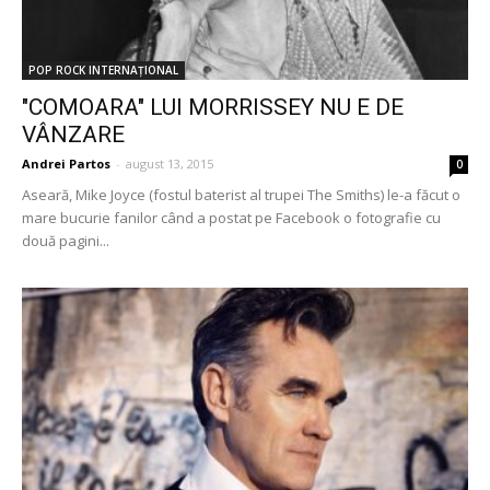
POP ROCK INTERNAȚIONAL
"COMOARA" LUI MORRISSEY NU E DE
VÂNZARE
Andrei Partos
-
august 13, 2015
0
Aseară, Mike Joyce (fostul baterist al trupei The Smiths) le-a făcut o
mare bucurie fanilor când a postat pe Facebook o fotografie cu
două pagini...