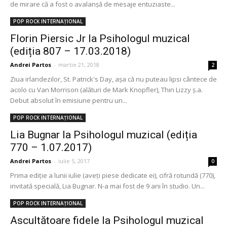
de mirare că a fost o avalanșă de mesaje entuziaste...
POP ROCK INTERNAȚIONAL
Florin Piersic Jr la Psihologul muzical
(ediția 807 – 17.03.2018)
Andrei Partos
-
martie 21, 2018
2
Ziua irlandezilor, St. Patrick's Day, așa că nu puteau lipsi cântece de
acolo cu Van Morrison (alături de Mark Knopfler), Thin Lizzy ș.a.
Debut absolut în emisiune pentru un...
POP ROCK INTERNAȚIONAL
Lia Bugnar la Psihologul muzical (ediția
770 – 1.07.2017)
Andrei Partos
-
iulie 5, 2017
0
Prima ediție a lunii iulie (aveți piese dedicate ei), cifră rotundă (770),
invitată specială, Lia Bugnar. N-a mai fost de 9 ani în studio. Un...
POP ROCK INTERNAȚIONAL
Ascultătoare fidele la Psihologul muzical