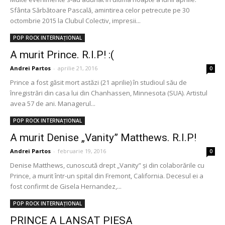
Sfânta Sărbătoare Pascală, amintirea celor petrecute pe 30
octombrie 2015 la Clubul Colectiv, impresii...
POP ROCK INTERNAȚIONAL
A murit Prince. R.I.P! :(
Andrei Partos
-
aprilie 21, 2016
0
Prince a fost găsit mort astăzi (21 aprilie) în studioul său de
înregistrări din casa lui din Chanhassen, Minnesota (SUA). Artistul
avea 57 de ani. Managerul...
POP ROCK INTERNAȚIONAL
A murit Denise „Vanity” Matthews. R.I.P!
Andrei Partos
-
februarie 19, 2016
0
Denise Matthews, cunoscută drept „Vanity” și din colaborările cu
Prince, a murit într-un spital din Fremont, California. Decesul ei a
fost confirmt de Gisela Hernandez,...
POP ROCK INTERNAȚIONAL
PRINCE A LANSAT PIESA