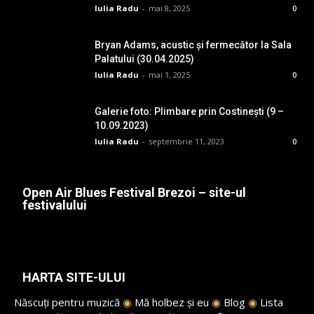
Iulia Radu
-
mai 8, 2025
0
Bryan Adams, acustic și fermecător la Sala
Palatului (30.04.2025)
Iulia Radu
-
mai 1, 2025
0
Galerie foto: Plimbare prin Costinești (9 –
10.09.2023)
Iulia Radu
-
septembrie 11, 2023
0
Open Air Blues Festival Brezoi – site-ul
festivalului
HARTA SITE-ULUI
Născuți pentru muzică
◉
Mă holbez și eu
◉
Blog
◉
Lista