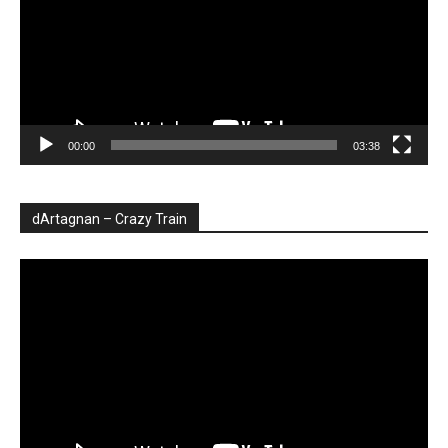
00:00
03:38
dArtagnan – Crazy Train
Player
video