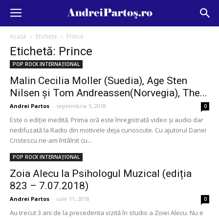
Acasă
Etichete
Prince
Etichetă: Prince
POP ROCK INTERNAȚIONAL
Malin Cecilia Moller (Suedia), Age Sten
Nilsen și Tom Andreassen(Norvegia), The...
Andrei Partos
-
septembrie 5, 2018
0
Este o ediție inedită. Prima oră este înregistrată video și audio dar
nedifuzată la Radio din motivele deja cunoscute. Cu ajutorul Danei
Cristescu ne-am întâlnit cu...
POP ROCK INTERNAȚIONAL
Zoia Alecu la Psihologul Muzical (ediția
823 – 7.07.2018)
Andrei Partos
-
iulie 11, 2018
0
Au trecut 3 ani de la precedenta vizită în studio a Zoiei Alecu. Nu e