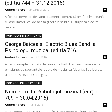
(ediția 744 – 31.12.2016)
Andrei Partos
-
ianuarie 3, 2017
0
A fost un Revelion de „antrenament”, pentru că am fost împreună
cu ascultătorii, cei de acasă și cei din studio. O surpriză plăcută
pentru...
POP ROCK INTERNAȚIONAL
George Baicea și Electric Blues Band la
Psihologul muzical (ediția 716...
Andrei Partos
-
iunie 23, 2016
0
A fost o noapte marcată de concertul Beth Hart văzut înainte de
emisiune, de speranțele legate de meciul cu Albania. Spulberate
ulterior. A revenit George...
POP ROCK INTERNAȚIONAL
Nicu Patoi la Psihologul muzical (ediția
709 – 30.04.2016)
Andrei Partos
-
mai 6, 2016
0
Multe evenimente s-au adunat în ultima noapte a lunii aprilie.