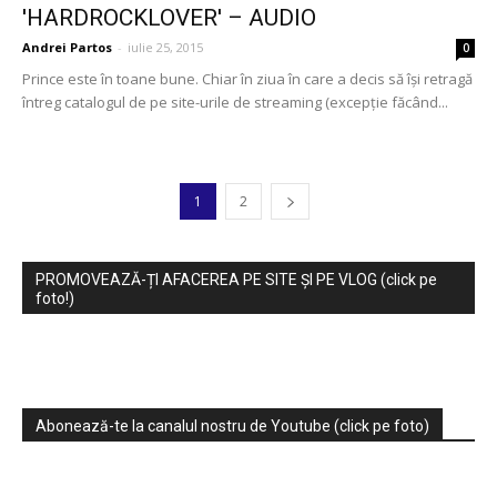
'HARDROCKLOVER' – AUDIO
Andrei Partos
-
iulie 25, 2015
0
Prince este în toane bune. Chiar în ziua în care a decis să își retragă
întreg catalogul de pe site-urile de streaming (excepție făcând...
1
2
PROMOVEAZĂ-ȚI AFACEREA PE SITE ȘI PE VLOG (click pe
foto!)
Abonează-te la canalul nostru de Youtube (click pe foto)