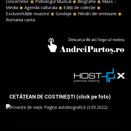
concertelor
◉
Psihologul Muzical
◉
Biografie
◉
Mass –
Media
◉
Agenda culturala
◉
Ediții de colecție
◉
Exclusivitățile noastre
◉
Sondaje
◉
Filmări din emisiune
◉
Romania canta
CETĂȚEAN DE COSTINEȘTI (click pe foto)