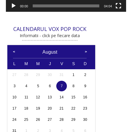
00:00
04:04
CALENDARUL VOX POP ROCK
Informatii - click pe fiecare data
August
L
M
M
J
V
S
D
27
28
29
30
31
1
2
3
4
5
6
7
8
9
10
11
12
13
14
15
16
17
18
19
20
21
22
23
24
25
26
27
28
29
30
31
1
2
3
4
5
6