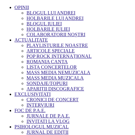
OPINII
BLOGUL LUI ANDREI
HOLBARILE LUI ANDREI
BLOGUL IULIEI
HOLBARILE IULIEI
COLABORATORII NOȘTRI
ACTUALITATE
PLAYLISTURILE NOASTRE
ARTICOLE SPECIALE
POP ROCK INTERNAȚIONAL
ROMANIA CANTA
LISTA CONCERTELOR
MASS MEDIA NEMUZICALA
MASS MEDIA MUZICALA
SONDAJE/TOPURI
APARIȚII DISCOGRAFICE
EXCLUSIVITATI
CRONICI DE CONCERT
INTERVIURI
FOC DE P.A.E.
JURNALE DE P.A.E.
INVITATI LA VLOG
PSIHOLOGUL MUZICAL
JURNAL DE EDIȚII