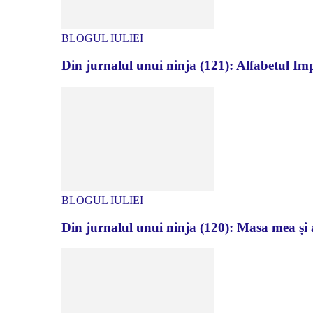
BLOGUL IULIEI
Din jurnalul unui ninja (121): Alfabetul Impr
BLOGUL IULIEI
Din jurnalul unui ninja (120): Masa mea și a