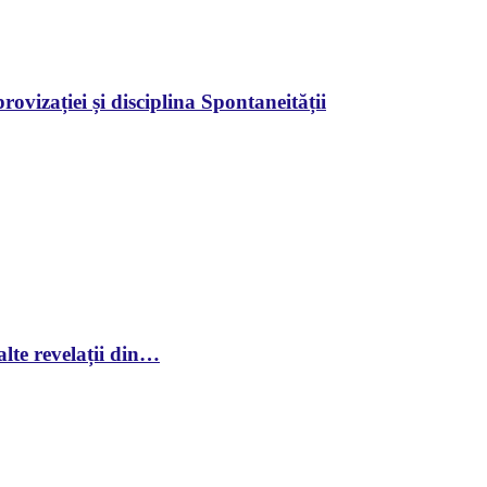
ovizației și disciplina Spontaneității
lte revelații din…