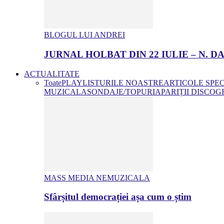
BLOGUL LUI ANDREI
JURNAL HOLBAT DIN 22 IULIE – N.
ACTUALITATE
Toate
PLAYLISTURILE NOASTRE
ARTICOLE SPE
MUZICALA
SONDAJE/TOPURI
APARIȚII DISCOG
MASS MEDIA NEMUZICALA
Sfârșitul democrației așa cum o știm