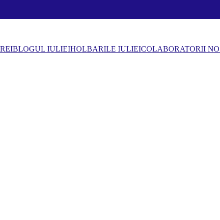
REI
BLOGUL IULIEI
HOLBARILE IULIEI
COLABORATORII NO