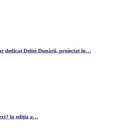
r dedicat Deltei Dunării, proiectat în…
xt? la ediția a…