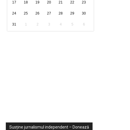
17
18
19
20
21
22
23
24
25
26
27
28
29
30
31
1
2
3
4
5
6
Sondaje
Video
Susține jurnalismul independent – Donează