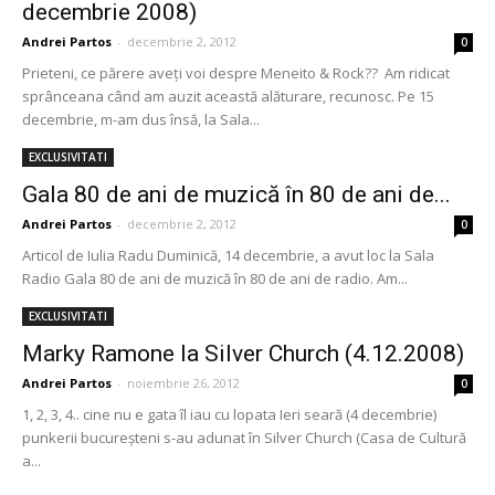
decembrie 2008)
Andrei Partos
-
decembrie 2, 2012
0
Prieteni, ce părere aveţi voi despre Meneito & Rock?? Am ridicat
sprânceana când am auzit această alăturare, recunosc. Pe 15
decembrie, m-am dus însă, la Sala...
EXCLUSIVITATI
Gala 80 de ani de muzică în 80 de ani de...
Andrei Partos
-
decembrie 2, 2012
0
Articol de Iulia Radu Duminică, 14 decembrie, a avut loc la Sala
Radio Gala 80 de ani de muzică în 80 de ani de radio. Am...
EXCLUSIVITATI
Marky Ramone la Silver Church (4.12.2008)
Andrei Partos
-
noiembrie 26, 2012
0
1, 2, 3, 4.. cine nu e gata îl iau cu lopata Ieri seară (4 decembrie)
punkerii bucureşteni s-au adunat în Silver Church (Casa de Cultură
a...