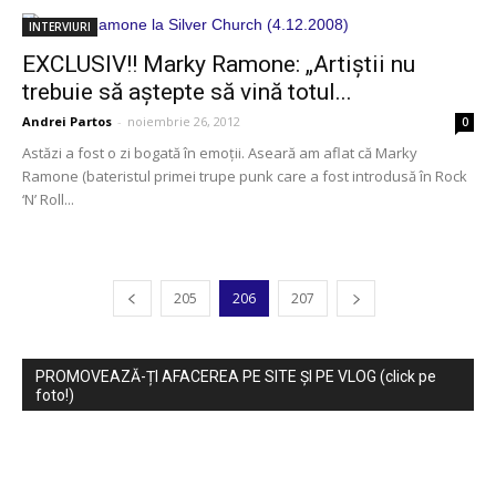
INTERVIURI
EXCLUSIV!! Marky Ramone: „Artiștii nu
trebuie să aștepte să vină totul...
Andrei Partos
-
noiembrie 26, 2012
0
Astăzi a fost o zi bogată în emoţii. Aseară am aflat că Marky
Ramone (bateristul primei trupe punk care a fost introdusă în Rock
‘N’ Roll...
205
206
207
PROMOVEAZĂ-ȚI AFACEREA PE SITE ȘI PE VLOG (click pe
foto!)