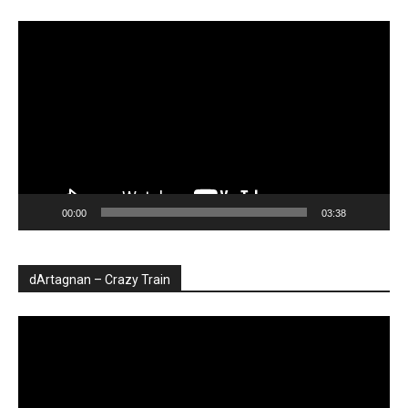
Player
video
00:00
03:38
dArtagnan – Crazy Train
Player
video