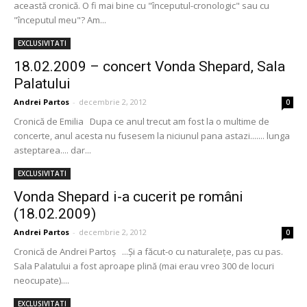
această cronică. O fi mai bine cu "începutul-cronologic" sau cu
"începutul meu"? Am...
EXCLUSIVITATI
18.02.2009 – concert Vonda Shepard, Sala
Palatului
Andrei Partos
-
decembrie 2, 2012
0
Cronică de Emilia Dupa ce anul trecut am fost la o multime de
concerte, anul acesta nu fusesem la niciunul pana astazi....... lunga
asteptarea.... dar...
EXCLUSIVITATI
Vonda Shepard i-a cucerit pe români
(18.02.2009)
Andrei Partos
-
decembrie 2, 2012
0
Cronică de Andrei Partoş ...Şi a făcut-o cu naturaleţe, pas cu pas.
Sala Palatului a fost aproape plină (mai erau vreo 300 de locuri
neocupate)....
EXCLUSIVITATI