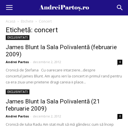
Acasă
Etichete
Concert
Etichetă: concert
EXCLUSIVITATI
James Blunt la Sala Polivalentă (februarie
2009)
Andrei Partos
-
decembrie 2, 2012
0
Cronică de Ştefana Cu oarecare intarziere...despre
concertul James Blunt. Am ajuns ieri la concert in primul rand pentru
ca era ziua unei prietene dragi careia ii place...
EXCLUSIVITATI
James Blunt la Sala Polivalentă (21
februarie 2009)
Andrei Partos
-
decembrie 2, 2012
0
Cronică de Iulia Radu Am stat mult să mă gândesc cum să încep