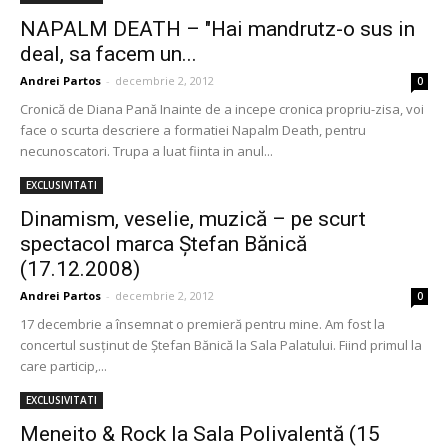
NAPALM DEATH – "Hai mandrutz-o sus in
deal, sa facem un...
Andrei Partos
-
decembrie 2, 2012
0
Cronică de Diana Pană Inainte de a incepe cronica propriu-zisa, voi
face o scurta descriere a formatiei Napalm Death, pentru
necunoscatori. Trupa a luat fiinta in anul...
EXCLUSIVITATI
Dinamism, veselie, muzică – pe scurt
spectacol marca Ştefan Bănică
(17.12.2008)
Andrei Partos
-
decembrie 2, 2012
0
17 decembrie a însemnat o premieră pentru mine. Am fost la
concertul susţinut de Ştefan Bănică la Sala Palatului. Fiind primul la
care particip,...
EXCLUSIVITATI
Meneito & Rock la Sala Polivalentă (15