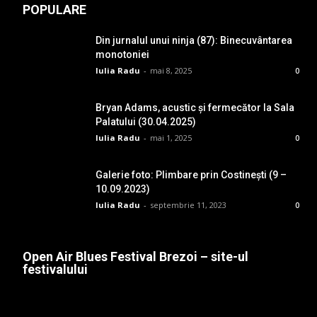
POPULARE
Din jurnalul unui ninja (87): Binecuvântarea
monotoniei
Iulia Radu
-
mai 8, 2025
0
Bryan Adams, acustic și fermecător la Sala
Palatului (30.04.2025)
Iulia Radu
-
mai 1, 2025
0
Galerie foto: Plimbare prin Costinești (9 –
10.09.2023)
Iulia Radu
-
septembrie 11, 2023
0
Open Air Blues Festival Brezoi – site-ul
festivalului