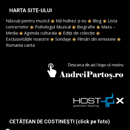
HARTA SITE-ULUI
Născuți pentru muzică
◉
Mă holbez și eu
◉
Blog
◉
Lista
concertelor
◉
Psihologul Muzical
◉
Biografie
◉
Mass –
Media
◉
Agenda culturala
◉
Ediții de colecție
◉
Exclusivitățile noastre
◉
Sondaje
◉
Filmări din emisiune
◉
Romania canta
CETĂȚEAN DE COSTINEȘTI (click pe foto)