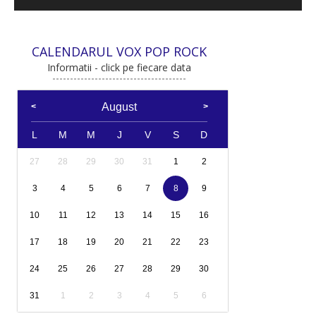
CALENDARUL VOX POP ROCK
Informatii - click pe fiecare data
August
L
M
M
J
V
S
D
27
28
29
30
31
1
2
3
4
5
6
7
8
9
10
11
12
13
14
15
16
17
18
19
20
21
22
23
24
25
26
27
28
29
30
31
1
2
3
4
5
6