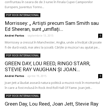
confruntau în seara de de 3 iunie în Finala Cupei Campionilor
Europeni, Juventus Torino...
POP ROCK INTERNAȚIONAL
Morrissey: „ Artiști precum Sam Smith sau
Ed Sheeran, sunt „umflați...
Andrei Partos
-
septembrie 13, 2015
0
Morrissey a crescut în Manchester, Anglia, unde a învățat cât poate
fi de dură viață, mai ales la școală. Cărțile și muzica l-au ajutat pe...
POP ROCK INTERNAȚIONAL
GREEN DAY, LOU REED, RINGO STARR,
STEVIE RAY VAUGHAN ȘI JOAN...
Andrei Partos
-
aprilie 19, 2015
0
Joan Jett a lăudat aseară natura politică a muzicii rock în momentul
în care a fost inclusă în Rock And Roll Hall Of Fame. Joan Jett...
POP ROCK INTERNAȚIONAL
Green Day, Lou Reed, Joan Jett, Stevie Ray