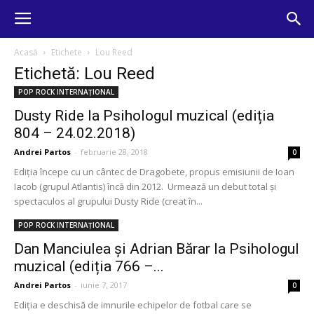
Acasă
Etichete
Lou Reed
Etichetă: Lou Reed
POP ROCK INTERNAȚIONAL
Dusty Ride la Psihologul muzical (ediția
804 – 24.02.2018)
Andrei Partos
-
februarie 28, 2018
0
Ediția începe cu un cântec de Dragobete, propus emisiunii de Ioan
Iacob (grupul Atlantis) încă din 2012. Urmează un debut total și
spectaculos al grupului Dusty Ride (creat în...
POP ROCK INTERNAȚIONAL
Dan Manciulea și Adrian Bărar la Psihologul
muzical (ediția 766 –...
Andrei Partos
-
iunie 7, 2017
0
Ediția e deschisă de imnurile echipelor de fotbal care se