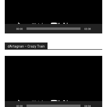
00:00
03:38
dArtagnan – Crazy Train
Player
video
00:00
04:04