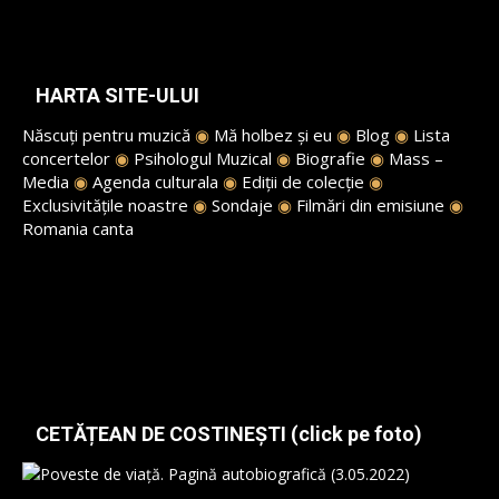
HARTA SITE-ULUI
Născuți pentru muzică
◉
Mă holbez și eu
◉
Blog
◉
Lista
concertelor
◉
Psihologul Muzical
◉
Biografie
◉
Mass –
Media
◉
Agenda culturala
◉
Ediții de colecție
◉
Exclusivitățile noastre
◉
Sondaje
◉
Filmări din emisiune
◉
Romania canta
CETĂȚEAN DE COSTINEȘTI (click pe foto)