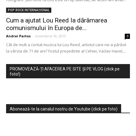
POP ROCK INTERNAȚIONAL
Cum a ajutat Lou Reed la dărâmarea
comunismului în Europa de...
Andrei Partos
-
noiembrie 10, 2013
0
Cât de mult a contat muzica lui Lou Reed, artistul care ne-a părăsit
la vârsta de 71 de ani? Fostul președinte al Cehiei, Vaclav Havel,...
PROMOVEAZĂ-ȚI AFACEREA PE SITE ȘI PE VLOG (click pe
foto!)
Abonează-te la canalul nostru de Youtube (click pe foto)