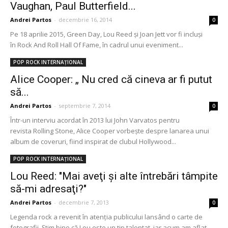
Vaughan, Paul Butterfield...
Andrei Partos
-
decembrie 16, 2014
0
Pe 18 aprilie 2015, Green Day, Lou Reed și Joan Jett vor fi incluși
în Rock And Roll Hall Of Fame, în cadrul unui eveniment...
POP ROCK INTERNAȚIONAL
Alice Cooper: „ Nu cred că cineva ar fi putut
să...
Andrei Partos
-
septembrie 7, 2014
0
Într-un interviu acordat în 2013 lui John Varvatos pentru
revista Rolling Stone, Alice Cooper vorbește despre lanarea unui
album de coveruri, fiind inspirat de clubul Hollywood...
POP ROCK INTERNAȚIONAL
Lou Reed: "Mai aveţi şi alte întrebări tâmpite
să-mi adresaţi?"
Andrei Partos
-
decembrie 7, 2013
0
Legenda rock a revenit în atenţia publicului lansând o carte de
fotografii. Ştim bine că Lou este un tip talentat, iar acum am aflat...