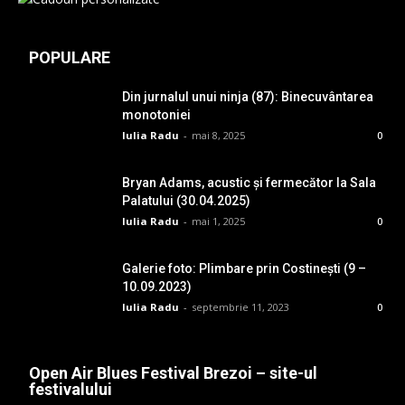
POPULARE
Din jurnalul unui ninja (87): Binecuvântarea
monotoniei
Iulia Radu
-
mai 8, 2025
0
Bryan Adams, acustic și fermecător la Sala
Palatului (30.04.2025)
Iulia Radu
-
mai 1, 2025
0
Galerie foto: Plimbare prin Costinești (9 –
10.09.2023)
Iulia Radu
-
septembrie 11, 2023
0
Open Air Blues Festival Brezoi – site-ul
festivalului